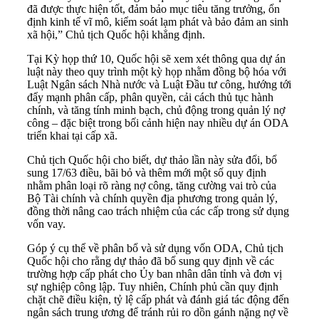
đã được thực hiện tốt, đảm bảo mục tiêu tăng trưởng, ổn
định kinh tế vĩ mô, kiểm soát lạm phát và bảo đảm an sinh
xã hội,” Chủ tịch Quốc hội khẳng định.
Tại Kỳ họp thứ 10, Quốc hội sẽ xem xét thông qua dự án
luật này theo quy trình một kỳ họp nhằm đồng bộ hóa với
Luật Ngân sách Nhà nước và Luật Đầu tư công, hướng tới
đẩy mạnh phân cấp, phân quyền, cải cách thủ tục hành
chính, và tăng tính minh bạch, chủ động trong quản lý nợ
công – đặc biệt trong bối cảnh hiện nay nhiều dự án ODA
triển khai tại cấp xã.
Chủ tịch Quốc hội cho biết, dự thảo lần này sửa đổi, bổ
sung 17/63 điều, bãi bỏ và thêm mới một số quy định
nhằm phân loại rõ ràng nợ công, tăng cường vai trò của
Bộ Tài chính và chính quyền địa phương trong quản lý,
đồng thời nâng cao trách nhiệm của các cấp trong sử dụng
vốn vay.
Góp ý cụ thể về phân bổ và sử dụng vốn ODA, Chủ tịch
Quốc hội cho rằng dự thảo đã bổ sung quy định về các
trường hợp cấp phát cho Ủy ban nhân dân tỉnh và đơn vị
sự nghiệp công lập. Tuy nhiên, Chính phủ cần quy định
chặt chẽ điều kiện, tỷ lệ cấp phát và đánh giá tác động đến
ngân sách trung ương để tránh rủi ro dồn gánh nặng nợ về