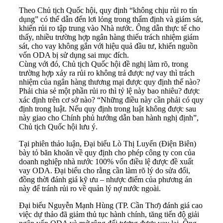
Theo Chủ tịch Quốc hội, quy định “không chịu rủi ro tín
dụng” có thể dẫn đến lơi lỏng trong thẩm định và giám sát,
khiến rủi ro tập trung vào Nhà nước. Ông dẫn thực tế cho
thấy, nhiều trường hợp ngân hàng thiếu trách nhiệm giám
sát, cho vay không gắn với hiệu quả đầu tư, khiến nguồn
vốn ODA bị sử dụng sai mục đích.
Cùng với đó, Chủ tịch Quốc hội đề nghị làm rõ, trong
trường hợp xảy ra rủi ro không trả được nợ vay thì trách
nhiệm của ngân hàng thương mại được quy định thế nào?
Phải chia sẻ một phần rủi ro thì tỷ lệ này bao nhiêu? được
xác định trên cơ sở nào? “Những điều này cần phải có quy
định trong luật. Nếu quy định trong luật không được sau
này giao cho Chính phủ hướng dẫn ban hành nghị định”,
Chủ tịch Quốc hội lưu ý.
Tại phiên thảo luận, Đại biểu Lò Thị Luyến (Điện Biên)
bày tỏ băn khoăn về quy định cho phép công ty con của
doanh nghiệp nhà nước 100% vốn điều lệ được đề xuất
vay ODA. Đại biểu cho rằng cần làm rõ lý do sửa đổi,
đồng thời đánh giá kỹ ưu – nhược điểm của phương án
này để tránh rủi ro về quản lý nợ nước ngoài.
Đại biểu Nguyễn Mạnh Hùng (TP. Cần Thơ) đánh giá cao
việc dự thảo đã giảm thủ tục hành chính, tăng tiến độ giải