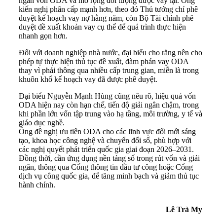
ngân vốn ODA và mở rộng đối tượng được vay lại. Ông
kiến nghị phân cấp mạnh hơn, theo đó Thủ tướng chỉ phê
duyệt kế hoạch vay nợ hằng năm, còn Bộ Tài chính phê
duyệt đề xuất khoản vay cụ thể để quá trình thực hiện
nhanh gọn hơn.
Đối với doanh nghiệp nhà nước, đại biểu cho rằng nên cho
phép tự thực hiện thủ tục đề xuất, đàm phán vay ODA
thay vì phải thông qua nhiều cấp trung gian, miễn là trong
khuôn khổ kế hoạch vay đã được phê duyệt.
Đại biểu Nguyễn Mạnh Hùng cũng nêu rõ, hiệu quả vốn
ODA hiện nay còn hạn chế, tiến độ giải ngân chậm, trong
khi phần lớn vốn tập trung vào hạ tầng, môi trường, y tế và
giáo dục nghề.
Ông đề nghị ưu tiên ODA cho các lĩnh vực đổi mới sáng
tạo, khoa học công nghệ và chuyển đổi số, phù hợp với
các nghị quyết phát triển quốc gia giai đoạn 2026–2031.
Đồng thời, cần ứng dụng nền tảng số trong rút vốn và giải
ngân, thông qua Cổng thông tin đầu tư công hoặc Cổng
dịch vụ công quốc gia, để tăng minh bạch và giảm thủ tục
hành chính.
Lê Trà My