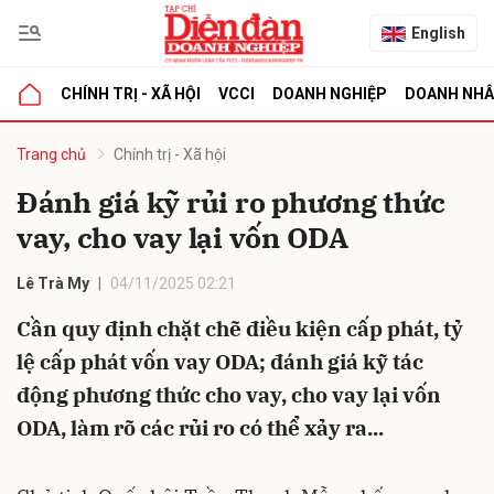
English
CHÍNH TRỊ - XÃ HỘI
VCCI
DOANH NGHIỆP
DOANH NH
bình luận
Trang chủ
Chính trị - Xã hội
Đánh giá kỹ rủi ro phương thức
vay, cho vay lại vốn ODA
Lê Trà My
04/11/2025 02:21
Cần quy định chặt chẽ điều kiện cấp phát, tỷ
lệ cấp phát vốn vay ODA; đánh giá kỹ tác
Hủy
G
động phương thức cho vay, cho vay lại vốn
ODA, làm rõ các rủi ro có thể xảy ra...