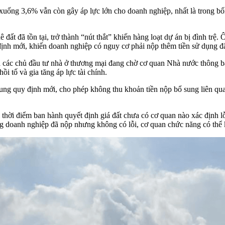
xuống 3,6% vẫn còn gây áp lực lớn cho doanh nghiệp, nhất là trong bối
huê đất đã tồn tại, trở thành “nút thắt” khiến hàng loạt dự án bị đình
ịnh mới, khiến doanh nghiệp có nguy cơ phải nộp thêm tiền sử dụng đ
c chủ đầu tư nhà ở thương mại đang chờ cơ quan Nhà nước thông báo
i tố và gia tăng áp lực tài chính.
 quy định mới, cho phép không thu khoản tiền nộp bổ sung liên quan đế
thời điểm ban hành quyết định giá đất chưa có cơ quan nào xác định lỗ
doanh nghiệp đã nộp nhưng không có lỗi, cơ quan chức năng có thể kh