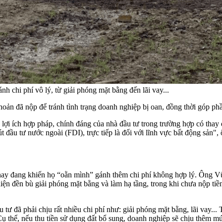
h chi phí vô lý, từ giải phóng mặt bằng đến lãi vay...
hoản đã nộp để tránh tình trạng doanh nghiệp bị oan, đồng thời góp ph
i ích hợp pháp, chính đáng của nhà đầu tư trong trường hợp có thay đổ
út đầu tư nước ngoài (FDI), trực tiếp là đối với lĩnh vực bất động sản
 nay đang khiến họ “oằn mình” gánh thêm chi phí không hợp lý. Ông
iện đền bù giải phóng mặt bằng và làm hạ tầng, trong khi chưa nộp tiề
 đã phải chịu rất nhiều chi phí như: giải phóng mặt bằng, lãi vay... 
ụ thể, nếu thu tiền sử dụng đất bổ sung, doanh nghiệp sẽ chịu thêm 