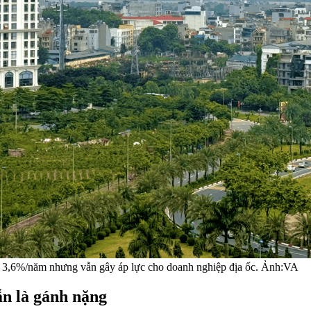
g 3,6%/năm nhưng vẫn gây áp lực cho doanh nghiệp địa ốc. Ảnh:VA
ẫn là gánh nặng