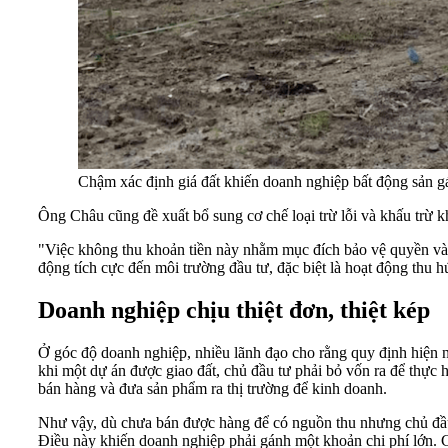
Chậm xác định giá đất khiến doanh nghiệp bất động sản gán
Ông Châu cũng đề xuất bổ sung cơ chế loại trừ lỗi và khấu trừ k
"Việc không thu khoản tiền này nhằm mục đích bảo vệ quyền và lợ
động tích cực đến môi trường đầu tư, đặc biệt là hoạt động thu h
Doanh nghiệp chịu thiệt đơn, thiệt kép
Ở góc độ doanh nghiệp, nhiều lãnh đạo cho rằng quy định hiện
khi một dự án được giao đất, chủ đầu tư phải bỏ vốn ra để thực h
bán hàng và đưa sản phẩm ra thị trường để kinh doanh.
Như vậy, dù chưa bán được hàng để có nguồn thu nhưng chủ đầu tư
Điều này khiến doanh nghiệp phải gánh một khoản chi phí lớn. C