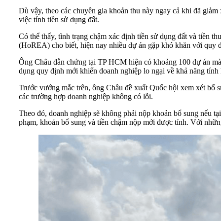
Dù vậy, theo các chuyên gia khoản thu này ngay cả khi đã giảm 
việc tính tiền sử dụng đất.
Có thể thấy, tình trạng chậm xác định tiền sử dụng đất và tiền t
(HoREA) cho biết, hiện nay nhiều dự án gặp khó khăn với quy đ
Ông Châu dẫn chứng tại TP HCM hiện có khoảng 100 dự án mà cá
dụng quy định mới khiến doanh nghiệp lo ngại về khả năng tính hồ
Trước vướng mắc trên, ông Châu đề xuất Quốc hội xem xét bổ sung
các trường hợp doanh nghiệp không có lỗi.
Theo đó, doanh nghiệp sẽ không phải nộp khoản bổ sung nếu tại 
phạm, khoản bổ sung và tiền chậm nộp mới được tính. Với những 