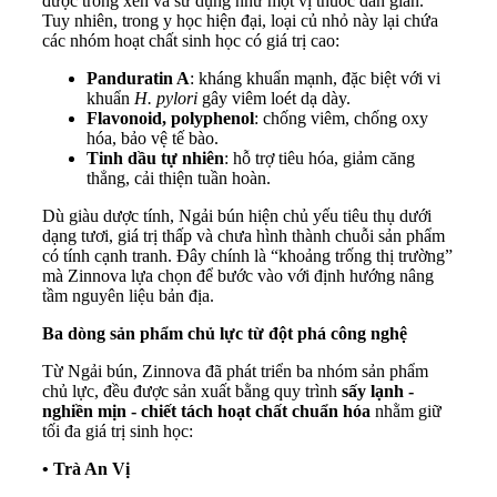
được trồng xen và sử dụng như một vị thuốc dân gian.
Tuy nhiên, trong y học hiện đại, loại củ nhỏ này lại chứa
các nhóm hoạt chất sinh học có giá trị cao:
Panduratin A
: kháng khuẩn mạnh, đặc biệt với vi
khuẩn
H. pylori
gây viêm loét dạ dày.
Flavonoid, polyphenol
: chống viêm, chống oxy
hóa, bảo vệ tế bào.
Tinh dầu tự nhiên
: hỗ trợ tiêu hóa, giảm căng
thẳng, cải thiện tuần hoàn.
Dù giàu dược tính, Ngải bún hiện chủ yếu tiêu thụ dưới
dạng tươi, giá trị thấp và chưa hình thành chuỗi sản phẩm
có tính cạnh tranh. Đây chính là “khoảng trống thị trường”
mà Zinnova lựa chọn để bước vào với định hướng nâng
tầm nguyên liệu bản địa.
Ba dòng sản phẩm chủ lực từ đột phá công nghệ
Từ Ngải bún, Zinnova đã phát triển ba nhóm sản phẩm
chủ lực, đều được sản xuất bằng quy trình
sấy lạnh -
nghiền mịn - chiết tách hoạt chất chuẩn hóa
nhằm giữ
tối đa giá trị sinh học:
• Trà An Vị