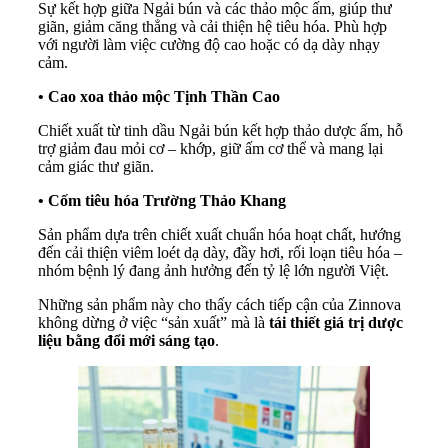
Sự kết hợp giữa Ngải bún và các thảo mộc ấm, giúp thư
giãn, giảm căng thẳng và cải thiện hệ tiêu hóa. Phù hợp
với người làm việc cường độ cao hoặc có dạ dày nhạy
cảm.
• Cao xoa thảo mộc Tịnh Thần Cao
Chiết xuất từ tinh dầu Ngải bún kết hợp thảo dược ấm, hỗ
trợ giảm đau mỏi cơ – khớp, giữ ấm cơ thể và mang lại
cảm giác thư giãn.
• Cốm tiêu hóa Trường Thảo Khang
Sản phẩm dựa trên chiết xuất chuẩn hóa hoạt chất, hướng
đến cải thiện viêm loét dạ dày, đầy hơi, rối loạn tiêu hóa –
nhóm bệnh lý đang ảnh hưởng đến tỷ lệ lớn người Việt.
Những sản phẩm này cho thấy cách tiếp cận của Zinnova
không dừng ở việc “sản xuất” mà là
tái thiết giá trị dược
liệu bằng đổi mới sáng tạo
.