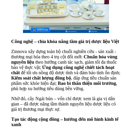
Công nghệ – chìa khóa nâng tầm giá trị dược liệu Việt
Zinnova xây dựng toàn bộ chuỗi nghiên cứu - sản xuất -
thương mại hóa theo 4 trụ cột đổi mới:
Chuẩn hóa vùng
nguyên liệu
theo hướng canh tác sạch, giảm tối đa thuốc
bảo vệ thực vật;
Ứng dụng công nghệ chiết tách hoạt
chất
để tối ưu nồng độ dược tính và đảm bảo tính ổn định;
Kiểm soát chất lượng đồng bộ
, đáp ứng tiêu chuẩn sản
phẩm sức khỏe hiện đại;
Bao bì thân thiện môi trường
,
phù hợp xu hướng tiêu dùng bền vững.
Nhờ đó, cây Ngải bún – vốn chỉ được xem là gia vị dân
gian – đã được nâng tầm thành nguyên liệu dược liệu có
giá trị thương mại thực sự.
Tạo tác động cộng đồng – hướng đến mô hình kinh tế
xanh