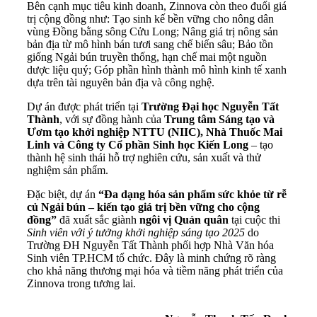
Bên cạnh mục tiêu kinh doanh, Zinnova còn theo đuổi giá
trị cộng đồng như: Tạo sinh kế bền vững cho nông dân
vùng Đồng bằng sông Cửu Long; Nâng giá trị nông sản
bản địa từ mô hình bán tươi sang chế biến sâu; Bảo tồn
giống Ngải bún truyền thống, hạn chế mai một nguồn
dược liệu quý; Góp phần hình thành mô hình kinh tế xanh
dựa trên tài nguyên bản địa và công nghệ.
Dự án được phát triển tại
Trường Đại học Nguyễn Tất
Thành
, với sự đồng hành của
Trung tâm Sáng tạo và
Ươm tạo khởi nghiệp NTTU (NIIC), Nhà Thuốc Mai
Linh và Công ty Cổ phần Sinh học Kiến Long
– tạo
thành hệ sinh thái hỗ trợ nghiên cứu, sản xuất và thử
nghiệm sản phẩm.
Đặc biệt, dự án
“Đa dạng hóa sản phẩm sức khỏe từ rễ
củ Ngải bún – kiến tạo giá trị bền vững cho cộng
đồng”
đã xuất sắc giành
ngôi vị Quán quân
tại cuộc thi
Sinh viên với ý tưởng khởi nghiệp sáng tạo 2025
do
Trường ĐH Nguyễn Tất Thành phối hợp Nhà Văn hóa
Sinh viên TP.HCM tổ chức. Đây là minh chứng rõ ràng
cho khả năng thương mại hóa và tiềm năng phát triển của
Zinnova trong tương lai.