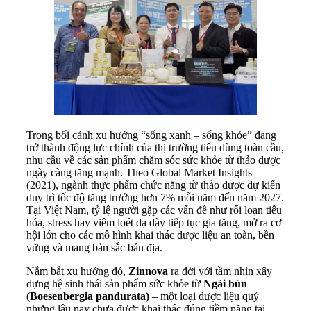
Trong bối cảnh xu hướng “sống xanh – sống khỏe” đang
trở thành động lực chính của thị trường tiêu dùng toàn cầu,
nhu cầu về các sản phẩm chăm sóc sức khỏe từ thảo dược
ngày càng tăng mạnh. Theo Global Market Insights
(2021), ngành thực phẩm chức năng từ thảo dược dự kiến
duy trì tốc độ tăng trưởng hơn 7% mỗi năm đến năm 2027.
Tại Việt Nam, tỷ lệ người gặp các vấn đề như rối loạn tiêu
hóa, stress hay viêm loét dạ dày tiếp tục gia tăng, mở ra cơ
hội lớn cho các mô hình khai thác dược liệu an toàn, bền
vững và mang bản sắc bản địa.
Nắm bắt xu hướng đó,
Zinnova
ra đời với tầm nhìn xây
dựng hệ sinh thái sản phẩm sức khỏe từ
Ngải bún
(Boesenbergia pandurata)
– một loại dược liệu quý
nhưng lâu nay chưa được khai thác đúng tiềm năng tại