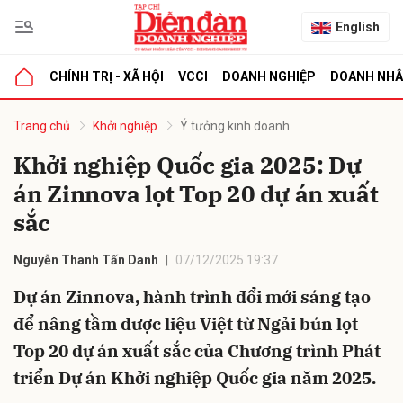
English
CHÍNH TRỊ - XÃ HỘI
VCCI
DOANH NGHIỆP
DOANH NH
bình luận
Trang chủ
Khởi nghiệp
Ý tưởng kinh doanh
Khởi nghiệp Quốc gia 2025: Dự
án Zinnova lọt Top 20 dự án xuất
sắc
Nguyễn Thanh Tấn Danh
07/12/2025 19:37
Dự án Zinnova, hành trình đổi mới sáng tạo
Hủy
G
để nâng tầm dược liệu Việt từ Ngải bún lọt
Top 20 dự án xuất sắc của Chương trình Phát
triển Dự án Khởi nghiệp Quốc gia năm 2025.