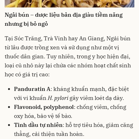
Ngải bún – dược liệu bản địa giàu tiềm năng
nhưng bị bỏ ngỏ
Tại Sóc Trăng, Trà Vinh hay An Giang, Ngải bún
từ lâu được trồng xen và sử dụng như một vị
thuốc dân gian. Tuy nhiên, trong y học hiện đại,
loại củ nhỏ này lại chứa các nhóm hoạt chất sinh
học có giá trị cao:
Panduratin A
: kháng khuẩn mạnh, đặc biệt
với vi khuẩn
H. pylori
gây viêm loét dạ dày.
Flavonoid, polyphenol
: chống viêm, chống
oxy hóa, bảo vệ tế bào.
Tinh dầu tự nhiên
: hỗ trợ tiêu hóa, giảm căng
thẳng, cải thiện tuần hoàn.