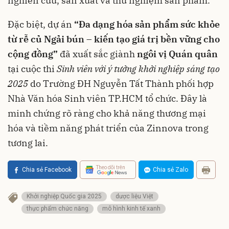
nghiên cứu, sản xuất và thử nghiệm sản phẩm.
Đặc biệt, dự án
“Đa dạng hóa sản phẩm sức khỏe
từ rễ củ Ngải bún – kiến tạo giá trị bền vững cho
cộng đồng”
đã xuất sắc giành
ngôi vị Quán quân
tại cuộc thi
Sinh viên với ý tưởng khởi nghiệp sáng tạo
2025
do Trường ĐH Nguyễn Tất Thành phối hợp
Nhà Văn hóa Sinh viên TP.HCM tổ chức. Đây là
minh chứng rõ ràng cho khả năng thương mại
hóa và tiềm năng phát triển của Zinnova trong
tương lai.
Theo dõi trên
Chia sẻ Facebook
Chia sẻ Zalo
Khởi nghiệp Quốc gia 2025
dược liệu Việt
thực phẩm chức năng
mô hình kinh tế xanh