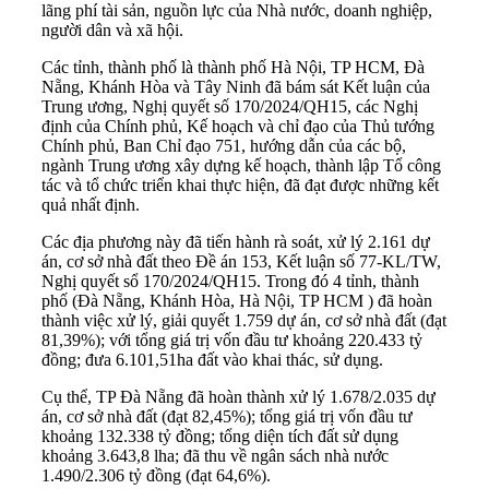
lãng phí tài sản, nguồn lực của Nhà nước, doanh nghiệp,
người dân và xã hội.
Các tỉnh, thành phố là thành phố Hà Nội, TP HCM, Đà
Nẵng, Khánh Hòa và Tây Ninh đã bám sát Kết luận của
Trung ương, Nghị quyết số 170/2024/QH15, các Nghị
định của Chính phủ, Kế hoạch và chỉ đạo của Thủ tướng
Chính phủ, Ban Chỉ đạo 751, hướng dẫn của các bộ,
ngành Trung ương xây dựng kế hoạch, thành lập Tổ công
tác và tổ chức triển khai thực hiện, đã đạt được những kết
quả nhất định.
Các địa phương này đã tiến hành rà soát, xử lý 2.161 dự
án, cơ sở nhà đất theo Đề án 153, Kết luận số 77-KL/TW,
Nghị quyết sổ 170/2024/QH15. Trong đó 4 tỉnh, thành
phố (Đà Nẵng, Khánh Hòa, Hà Nội, TP HCM ) đã hoàn
thành việc xử lý, giải quyết 1.759 dự án, cơ sở nhà đất (đạt
81,39%); với tổng giá trị vốn đầu tư khoảng 220.433 tỷ
đồng; đưa 6.101,51ha đất vào khai thác, sử dụng.
Cụ thể, TP Đà Nẵng đã hoàn thành xử lý 1.678/2.035 dự
án, cơ sở nhà đất (đạt 82,45%); tổng giá trị vốn đầu tư
khoảng 132.338 tỷ đồng; tổng diện tích đất sử dụng
khoảng 3.643,8 lha; đã thu về ngân sách nhà nước
1.490/2.306 tỷ đồng (đạt 64,6%).