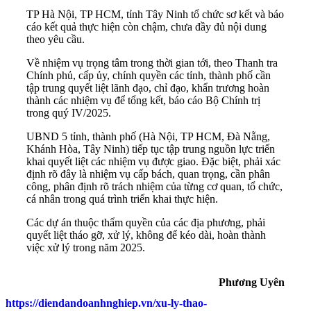
TP Hà Nội, TP HCM, tỉnh Tây Ninh tổ chức sơ kết và báo
cáo kết quả thực hiện còn chậm, chưa đầy đủ nội dung
theo yêu cầu.
Về nhiệm vụ trọng tâm trong thời gian tới, theo Thanh tra
Chính phủ, cấp ủy, chính quyền các tỉnh, thành phố cần
tập trung quyết liệt lãnh đạo, chỉ đạo, khẩn trương hoàn
thành các nhiệm vụ để tổng kết, báo cáo Bộ Chính trị
trong quý IV/2025.
UBND 5 tỉnh, thành phố (Hà Nội, TP HCM, Đà Nẵng,
Khánh Hòa, Tây Ninh) tiếp tục tập trung nguồn lực triển
khai quyết liệt các nhiệm vụ được giao. Đặc biệt, phải xác
định rõ đây là nhiệm vụ cấp bách, quan trọng, cần phân
công, phân định rõ trách nhiệm của từng cơ quan, tổ chức,
cá nhân trong quá trình triển khai thực hiện.
Các dự án thuộc thẩm quyền của các địa phương, phải
quyết liệt tháo gỡ, xử lý, không để kéo dài, hoàn thành
việc xử lý trong năm 2025.
Phương Uyên
https://diendandoanhnghiep.vn/xu-ly-thao-