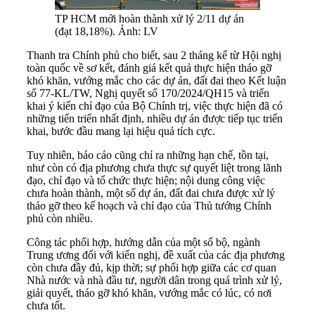
TP HCM mới hoàn thành xử lý 2/11 dự án
(đạt 18,18%). Ảnh: LV
Thanh tra Chính phủ cho biết, sau 2 tháng kể từ Hội nghị
toàn quốc về sơ kết, đánh giá kết quả thực hiện tháo gỡ
khó khăn, vướng mắc cho các dự án, đất đai theo Kết luận
số 77-KL/TW, Nghị quyết số 170/2024/QH15 và triển
khai ý kiến chỉ đạo của Bộ Chính trị, việc thực hiện đã có
những tiến triển nhất định, nhiều dự án được tiếp tục triển
khai, bước đầu mang lại hiệu quả tích cực.
Tuy nhiên, báo cáo cũng chỉ ra những hạn chế, tồn tại,
như còn có địa phương chưa thực sự quyết liệt trong lãnh
đạo, chỉ đạo và tổ chức thực hiện; nội dung công việc
chưa hoàn thành, một số dự án, đất đai chưa được xử lý
tháo gỡ theo kế hoạch và chỉ đạo của Thủ tướng Chính
phủ còn nhiều.
Công tác phối hợp, hướng dẫn của một số bộ, ngành
Trung ương đối với kiến nghị, đề xuất của các địa phương
còn chưa đầy đủ, kịp thời; sự phối hợp giữa các cơ quan
Nhà nước và nhà đầu tư, người dân trong quá trình xử lý,
giải quyết, tháo gỡ khó khăn, vướng mắc có lúc, có nơi
chưa tốt.