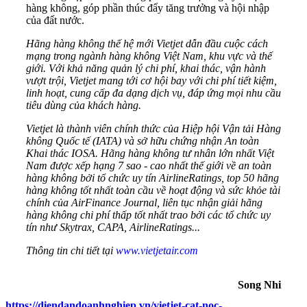
hàng không, góp phần thúc đẩy tăng trưởng và hội nhập
của đất nước.
Hãng hàng không thế hệ mới Vietjet dẫn đầu cuộc cách
mạng trong ngành hàng không Việt Nam, khu vực và thế
giới. Với khả năng quản lý chi phí, khai thác, vận hành
vượt trội, Vietjet mang tới cơ hội bay với chi phí tiết kiệm,
linh hoạt, cung cấp đa dạng dịch vụ, đáp ứng mọi nhu cầu
tiêu dùng của khách hàng.
Vietjet là thành viên chính thức của Hiệp hội Vận tải Hàng
không Quốc tế (IATA) và sở hữu chứng nhận An toàn
Khai thác IOSA. Hãng hàng không tư nhân lớn nhất Việt
Nam được xếp hạng 7 sao - cao nhất thế giới về an toàn
hàng không bởi tổ chức uy tín AirlineRatings, top 50 hãng
hàng không tốt nhất toàn cầu về hoạt động và sức khỏe tài
chính của AirFinance Journal, liên tục nhận giải hãng
hàng không chi phí thấp tốt nhất trao bởi các tổ chức uy
tín như Skytrax, CAPA, AirlineRatings...
Thông tin chi tiết tại
www.vietjetair.com
Song Nhi
https://diendandoanhnghiep.vn/vietjet-cat-noc-