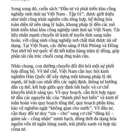
Song song đó, cuốn sách “Đầu tư và phát triển khu công
nghiệp sinh thái tại Việt Nam - Tập 01”, được giới thiệu
như một công trình nghiên cứu tổng hợp, hệ thống hóa
toàn diện từ nền tảng lý luận, khung pháp lý đến các mô
hình triển khai khu công nghiệp sinh thái tại Việt Nam. Tài
liệu nhấn mạnh chuyển từ kinh tế tuyến tính sang tuần
hoàn, với cộng sinh công nghiệp nơi chất thải được tái sử
dụng. Tại Việt Nam, các điểm sáng ở Hải Phòng và Đồng
Nai nhờ hỗ trợ quốc tế đã tiết kiệm hàng trăm tỷ đồng, góp
phần tái cấu trúc chuỗi cung ứng toàn cầu.
Nhìn chung, con đường chuyển đổi đòi hỏi một sự phối
hợp đồng bộ. Về thể chế, Việt Nam cần học hỏi kinh
nghiệm Hàn Quốc để xây dựng một khung pháp lý đủ
mạnh, từ luật cao nhất đến các nghị định, thông tư hướng
dẫn cụ thể, kết hợp giữa quy định bắt buộc và cơ chế
khuyến khích sáng tạo. Về quy hoạch, cần tích hợp ngay
từ đầu các nguyên tắc của “thành phố bọt biển” và kinh tế
tuần hoàn vào quy hoạch tổng thể, quy hoạch phân khu,
bảo vệ nghiêm ngặt “không gian cho nước”. Về đầu tư,
cần thay đổi tư duy “xin – cho” sang cơ chế “đăng ký –
giám sát – công nhận” minh bạch, đồng thời đa dạng hóa
nguồn vốn từ ngân hàng xanh, trái phiếu xanh và hợp tác
công tư.