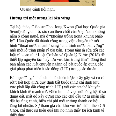
Quang cảnh hội nghị
Hướng tới một tương lai bền vững
Tại hội thảo, Giáo sư Choi Jong Kwon (Đại học Quốc gia
Seoul) cũng chỉ rõ, rào cản then chốt của Việt Nam không
nằm ở công nghệ, mà ở “khoảng trống trong khung pháp
lý”. Hàn Quốc đã thành công trong việc chuyển từ mô
hình “thoát nước nhanh” sang “chu trình nước bền vững”
nhờ một lộ trình pháp lý bài bản. Trọng tâm là sửa đổi các
luật cấp cao như Luật Cơ bản về Quản lý Nước (2018) để
thiết lập nguyên tắc “lấy lưu vực làm trung tâm”, đồng thời
ban hành các luật chuyên ngành để bắt buộc áp dụng các
giải pháp phát triển ít tác động (LID) trong các dự án.
Bài học đắt giá nhất chính là chiến lược “cây gậy và củ cà
rốt”: kết hợp giữa quy định bắt buộc (như chỉ định khu
vực phải lắp đặt công trình LID) với các cơ chế khuyến
khích kinh tế mạnh mẽ. Điển hình là việc nới lỏng hệ số sử
dụng đất, mật độ xây dựng cho các chủ đầu tư tư nhân lắp
đặt hạ tầng xanh, biến chi phí môi trường thành cơ hội
tăng lợi nhuận. Sự tham gia của khu vực tư nhân, theo GS
Choi, chỉ thực sự hiệu quả khi họ nhìn thấy lợi ích kinh tế
thiết thực.