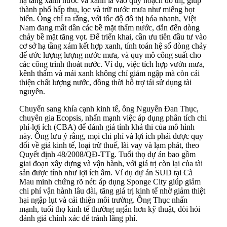
hạ tầng xanh nước và xanh lá vào quy hoạch đô thị, giúp
thành phố hấp thụ, lọc và trữ nước mưa như miếng bọt
biển. Ông chỉ ra rằng, với tốc độ đô thị hóa nhanh, Việt
Nam đang mất dần các bề mặt thấm nước, dẫn đến dòng
chảy bề mặt tăng vọt. Để triển khai, cần ưu tiên đầu tư vào
cơ sở hạ tầng xám kết hợp xanh, tính toán hệ số dòng chảy
để ước lượng lượng nước mưa, và quy mô công suất cho
các công trình thoát nước. Ví dụ, việc tích hợp vườn mưa,
kênh thấm và mái xanh không chỉ giảm ngập mà còn cải
thiện chất lượng nước, đồng thời hỗ trợ tái sử dụng tài
nguyên.
Chuyển sang khía cạnh kinh tế, ông Nguyễn Đan Thục,
chuyên gia Ecopsis, nhấn mạnh việc áp dụng phân tích chi
phí-lợi ích (CBA) để đánh giá tính khả thi của mô hình
này. Ông lưu ý rằng, mọi chi phí và lợi ích phải được quy
đổi về giá kinh tế, loại trừ thuế, lãi vay và lạm phát, theo
Quyết định 48/2008/QĐ-TTg. Tuổi thọ dự án bao gồm
giai đoạn xây dựng và vận hành, với giá trị còn lại của tài
sản được tính như lợi ích âm. Ví dụ dự án SUD tại Cà
Mau minh chứng rõ nét: áp dụng Sponge City giúp giảm
chi phí vận hành lâu dài, tăng giá trị kinh tế nhờ giảm thiệt
hại ngập lụt và cải thiện môi trường. Ông Thục nhấn
mạnh, tuổi thọ kinh tế thường ngắn hơn kỹ thuật, đòi hỏi
đánh giá chính xác để tránh lãng phí.