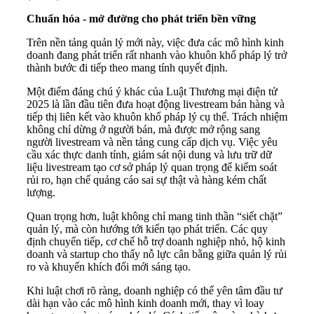
Chuẩn hóa - mở đường cho phát triển bền vững
Trên nền tảng quản lý mới này, việc đưa các mô hình kinh
doanh đang phát triển rất nhanh vào khuôn khổ pháp lý trở
thành bước đi tiếp theo mang tính quyết định.
Một điểm đáng chú ý khác của Luật Thương mại điện tử
2025 là lần đầu tiên đưa hoạt động livestream bán hàng và
tiếp thị liên kết vào khuôn khổ pháp lý cụ thể. Trách nhiệm
không chỉ dừng ở người bán, mà được mở rộng sang
người livestream và nền tảng cung cấp dịch vụ. Việc yêu
cầu xác thực danh tính, giám sát nội dung và lưu trữ dữ
liệu livestream tạo cơ sở pháp lý quan trọng để kiểm soát
rủi ro, hạn chế quảng cáo sai sự thật và hàng kém chất
lượng.
Quan trọng hơn, luật không chỉ mang tinh thần “siết chặt”
quản lý, mà còn hướng tới kiến tạo phát triển. Các quy
định chuyển tiếp, cơ chế hỗ trợ doanh nghiệp nhỏ, hộ kinh
doanh và startup cho thấy nỗ lực cân bằng giữa quản lý rủi
ro và khuyến khích đổi mới sáng tạo.
Khi luật chơi rõ ràng, doanh nghiệp có thể yên tâm đầu tư
dài hạn vào các mô hình kinh doanh mới, thay vì loay