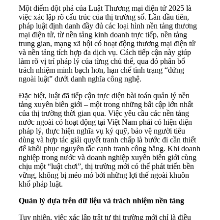
Một điểm đột phá của Luật Thương mại điện tử 2025 là
việc xác lập rõ cấu trúc của thị trường số. Lần đầu tiên,
pháp luật định danh đầy đủ các loại hình nền tảng thương
mại điện tử, từ nền tảng kinh doanh trực tiếp, nền tảng
trung gian, mạng xã hội có hoạt động thương mại điện tử
và nền tảng tích hợp đa dịch vụ. Cách tiếp cận này giúp
làm rõ vị trí pháp lý của từng chủ thể, qua đó phân bổ
trách nhiệm minh bạch hơn, hạn chế tình trạng “đứng
ngoài luật” dưới danh nghĩa công nghệ.
Đặc biệt, luật đã tiếp cận trực diện bài toán quản lý nền
tảng xuyên biên giới – một trong những bất cập lớn nhất
của thị trường thời gian qua. Việc yêu cầu các nền tảng
nước ngoài có hoạt động tại Việt Nam phải có hiện diện
pháp lý, thực hiện nghĩa vụ ký quỹ, bảo vệ người tiêu
dùng và hợp tác giải quyết tranh chấp là bước đi cần thiết
để khôi phục nguyên tắc cạnh tranh công bằng. Khi doanh
nghiệp trong nước và doanh nghiệp xuyên biên giới cùng
chịu một “luật chơi”, thị trường mới có thể phát triển bền
vững, không bị méo mó bởi những lợi thế ngoài khuôn
khổ pháp luật.
Quản lý dựa trên dữ liệu và trách nhiệm nền tảng
Tuy nhiên, việc xác lập trật tự thị trường mới chỉ là điều