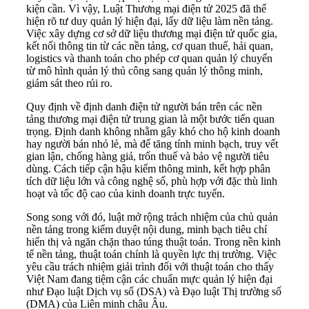
kiện cần. Vì vậy, Luật Thương mại điện tử 2025 đã thể
hiện rõ tư duy quản lý hiện đại, lấy dữ liệu làm nền tảng.
Việc xây dựng cơ sở dữ liệu thương mại điện tử quốc gia,
kết nối thông tin từ các nền tảng, cơ quan thuế, hải quan,
logistics và thanh toán cho phép cơ quan quản lý chuyển
từ mô hình quản lý thủ công sang quản lý thông minh,
giám sát theo rủi ro.
Quy định về định danh điện tử người bán trên các nền
tảng thương mại điện tử trung gian là một bước tiến quan
trọng. Định danh không nhằm gây khó cho hộ kinh doanh
hay người bán nhỏ lẻ, mà để tăng tính minh bạch, truy vết
gian lận, chống hàng giả, trốn thuế và bảo vệ người tiêu
dùng. Cách tiếp cận hậu kiểm thông minh, kết hợp phân
tích dữ liệu lớn và công nghệ số, phù hợp với đặc thù linh
hoạt và tốc độ cao của kinh doanh trực tuyến.
Song song với đó, luật mở rộng trách nhiệm của chủ quản
nền tảng trong kiểm duyệt nội dung, minh bạch tiêu chí
hiển thị và ngăn chặn thao túng thuật toán. Trong nền kinh
tế nền tảng, thuật toán chính là quyền lực thị trường. Việc
yêu cầu trách nhiệm giải trình đối với thuật toán cho thấy
Việt Nam đang tiệm cận các chuẩn mực quản lý hiện đại
như Đạo luật Dịch vụ số (DSA) và Đạo luật Thị trường số
(DMA) của Liên minh châu Âu.