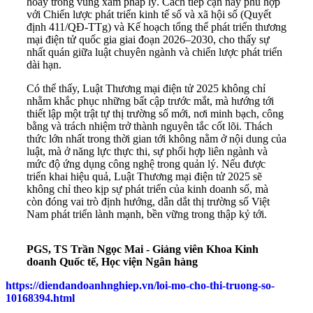
hoay trong vùng xám pháp lý. Cách tiếp cận này phù hợp
với Chiến lược phát triển kinh tế số và xã hội số (Quyết
định 411/QĐ-TTg) và Kế hoạch tổng thể phát triển thương
mại điện tử quốc gia giai đoạn 2026–2030, cho thấy sự
nhất quán giữa luật chuyên ngành và chiến lược phát triển
dài hạn.
Có thể thấy, Luật Thương mại điện tử 2025 không chỉ
nhằm khắc phục những bất cập trước mắt, mà hướng tới
thiết lập một trật tự thị trường số mới, nơi minh bạch, công
bằng và trách nhiệm trở thành nguyên tắc cốt lõi. Thách
thức lớn nhất trong thời gian tới không nằm ở nội dung của
luật, mà ở năng lực thực thi, sự phối hợp liên ngành và
mức độ ứng dụng công nghệ trong quản lý. Nếu được
triển khai hiệu quả, Luật Thương mại điện tử 2025 sẽ
không chỉ theo kịp sự phát triển của kinh doanh số, mà
còn đóng vai trò định hướng, dẫn dắt thị trường số Việt
Nam phát triển lành mạnh, bền vững trong thập kỷ tới.
PGS, TS Trần Ngọc Mai - Giảng viên Khoa Kinh
doanh Quốc tế, Học viện Ngân hàng
https://diendandoanhnghiep.vn/loi-mo-cho-thi-truong-so-
10168394.html