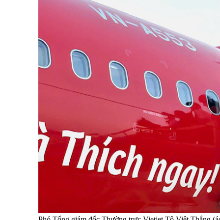
Phó Tổng giám đốc Thường trực Vietjet Tô Việt Thắng (áo