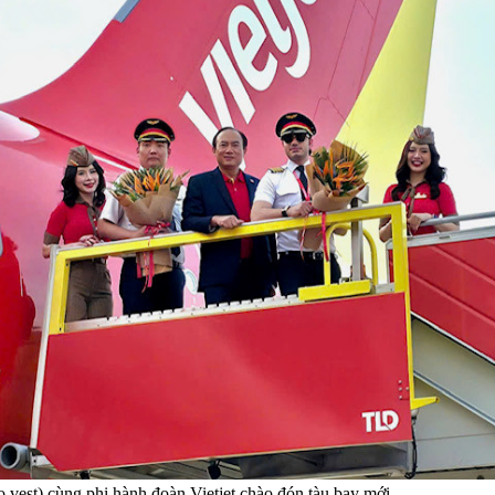
 vest) cùng phi hành đoàn Vietjet chào đón tàu bay mới