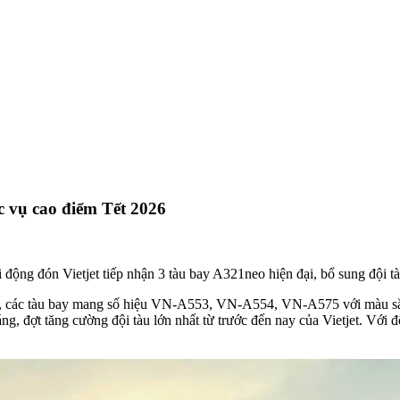
ục vụ cao điểm Tết 2026
ộng đón Vietjet tiếp nhận 3 tàu bay A321neo hiện đại, bổ sung đội tàu
Tết, các tàu bay mang số hiệu VN-A553, VN-A554, VN-A575 với màu sắc 
đợt tăng cường đội tàu lớn nhất từ trước đến nay của Vietjet. Với đội t