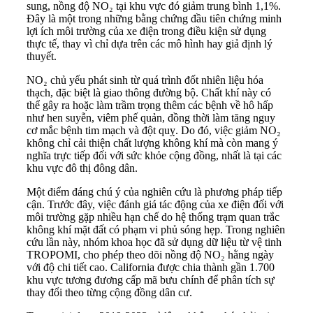
sung, nồng độ NO₂ tại khu vực đó giảm trung bình 1,1%.
Đây là một trong những bằng chứng đầu tiên chứng minh
lợi ích môi trường của xe điện trong điều kiện sử dụng
thực tế, thay vì chỉ dựa trên các mô hình hay giả định lý
thuyết.
NO₂ chủ yếu phát sinh từ quá trình đốt nhiên liệu hóa
thạch, đặc biệt là giao thông đường bộ. Chất khí này có
thể gây ra hoặc làm trầm trọng thêm các bệnh về hô hấp
như hen suyễn, viêm phế quản, đồng thời làm tăng nguy
cơ mắc bệnh tim mạch và đột quỵ. Do đó, việc giảm NO₂
không chỉ cải thiện chất lượng không khí mà còn mang ý
nghĩa trực tiếp đối với sức khỏe cộng đồng, nhất là tại các
khu vực đô thị đông dân.
Một điểm đáng chú ý của nghiên cứu là phương pháp tiếp
cận. Trước đây, việc đánh giá tác động của xe điện đối với
môi trường gặp nhiều hạn chế do hệ thống trạm quan trắc
không khí mặt đất có phạm vi phủ sóng hẹp. Trong nghiên
cứu lần này, nhóm khoa học đã sử dụng dữ liệu từ vệ tinh
TROPOMI, cho phép theo dõi nồng độ NO₂ hằng ngày
với độ chi tiết cao. California được chia thành gần 1.700
khu vực tương đương cấp mã bưu chính để phân tích sự
thay đổi theo từng cộng đồng dân cư.