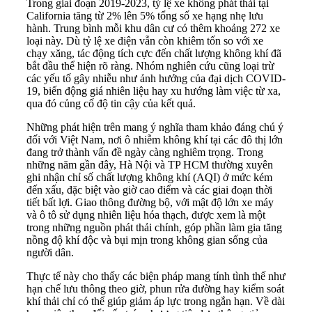
Trong giai đoạn 2019-2023, tỷ lệ xe không phát thải tại
California tăng từ 2% lên 5% tổng số xe hạng nhẹ lưu
hành. Trung bình mỗi khu dân cư có thêm khoảng 272 xe
loại này. Dù tỷ lệ xe điện vẫn còn khiêm tốn so với xe
chạy xăng, tác động tích cực đến chất lượng không khí đã
bắt đầu thể hiện rõ ràng. Nhóm nghiên cứu cũng loại trừ
các yếu tố gây nhiễu như ảnh hưởng của đại dịch COVID-
19, biến động giá nhiên liệu hay xu hướng làm việc từ xa,
qua đó củng cố độ tin cậy của kết quả.
Những phát hiện trên mang ý nghĩa tham khảo đáng chú ý
đối với Việt Nam, nơi ô nhiễm không khí tại các đô thị lớn
đang trở thành vấn đề ngày càng nghiêm trọng. Trong
những năm gần đây, Hà Nội và TP HCM thường xuyên
ghi nhận chỉ số chất lượng không khí (AQI) ở mức kém
đến xấu, đặc biệt vào giờ cao điểm và các giai đoạn thời
tiết bất lợi. Giao thông đường bộ, với mật độ lớn xe máy
và ô tô sử dụng nhiên liệu hóa thạch, được xem là một
trong những nguồn phát thải chính, góp phần làm gia tăng
nồng độ khí độc và bụi mịn trong không gian sống của
người dân.
Thực tế này cho thấy các biện pháp mang tính tình thế như
hạn chế lưu thông theo giờ, phun rửa đường hay kiểm soát
khí thải chỉ có thể giúp giảm áp lực trong ngắn hạn. Về dài