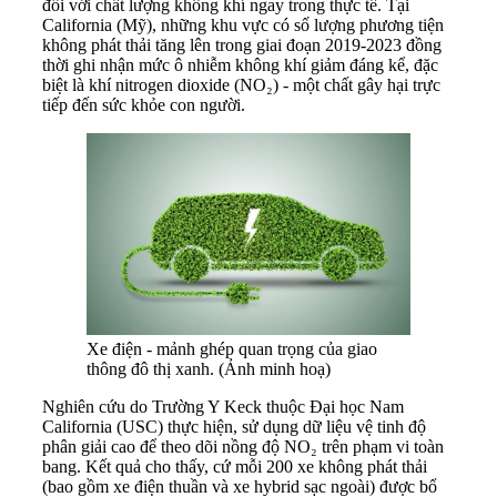
đối với chất lượng không khí ngay trong thực tế. Tại
California (Mỹ), những khu vực có số lượng phương tiện
không phát thải tăng lên trong giai đoạn 2019-2023 đồng
thời ghi nhận mức ô nhiễm không khí giảm đáng kể, đặc
biệt là khí nitrogen dioxide (NO₂) - một chất gây hại trực
tiếp đến sức khỏe con người.
Xe điện - mảnh ghép quan trọng của giao
thông đô thị xanh. (Ảnh minh hoạ)
Nghiên cứu do Trường Y Keck thuộc Đại học Nam
California (USC) thực hiện, sử dụng dữ liệu vệ tinh độ
phân giải cao để theo dõi nồng độ NO₂ trên phạm vi toàn
bang. Kết quả cho thấy, cứ mỗi 200 xe không phát thải
(bao gồm xe điện thuần và xe hybrid sạc ngoài) được bổ