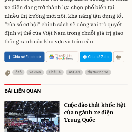
xe điện đang trở thành lựa chọn phổ biến tại
nhiều thị trường mới nổi, khả năng tận dụng tốt
“cửa sổ cơ hội” chính sách sẽ đóng vai trò quyết
định vị thế của Việt Nam trong chuỗi giá trị giao
thông xanh của khu vực và toàn cầu.
Theo dõi trên
Chia sẻ Facebook
Chia sẻ Zalo
ô tô
xe điện
Châu Á
ASEAN
thị trường xe
BÀI LIÊN QUAN
Cuộc đào thải khốc liệt
của ngành xe điện
Trung Quốc