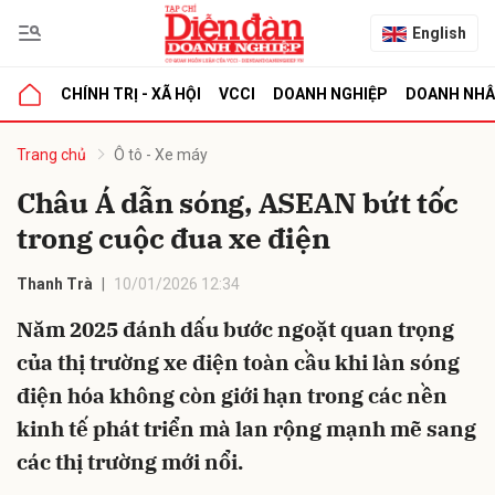
English
CHÍNH TRỊ - XÃ HỘI
VCCI
DOANH NGHIỆP
DOANH NH
bình luận
Trang chủ
Ô tô - Xe máy
Châu Á dẫn sóng, ASEAN bứt tốc
trong cuộc đua xe điện
Thanh Trà
10/01/2026 12:34
Năm 2025 đánh dấu bước ngoặt quan trọng
của thị trường xe điện toàn cầu khi làn sóng
Hủy
G
điện hóa không còn giới hạn trong các nền
kinh tế phát triển mà lan rộng mạnh mẽ sang
các thị trường mới nổi.