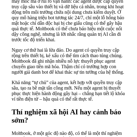
máy móc mà ở rủi ro vận hành: các agent được cấp quyền
truy cập sâu vào thiết bị và dữ liệu cá nhân, trong khi hoạt
động trên môi trường chứa nội dung chưa kiểm duyệt. Ở
quy mô hàng triệu bot tương tác 24/7, chỉ một lỗ hổng bảo
mật hoặc chỉ dẫn độc hại bị che giấu cũng có thể gây hậu
quả thực tế. Moltbook có thể chưa báo hiệu một cuộc nổi
dậy công nghệ, nhưng là lời nhắc rằng quản trị AI cần đi
trước tốc độ triển khai.
Nguy cơ thứ hai là lừa đảo. Do agent có quyền truy cập
rộng trên thiết bị, kẻ xấu có thể tìm cách thao túng chúng.
Moltbook đã ghi nhận nhiều nỗ lực thuyết phục agent
chuyển giao tiền mã hóa. Thậm chí có trường hợp con
người giả danh bot để khai thác sự tin tưởng của hệ thống.
Khả năng “tự chủ” của agent, kết hợp với quyền truy cập
sâu, tạo ra bề mặt tấn công mới. Nếu một agent bị thuyết
phục thực hiện hành động gây hại – chẳng hạn tiết lộ khóa
ví tiền điện tử – hậu quả có thể rất thực tế.
Thí nghiệm xã hội AI hay cảnh báo
sớm?
Moltbook, ở một góc độ nào độ, có thể là một thí nghiệm