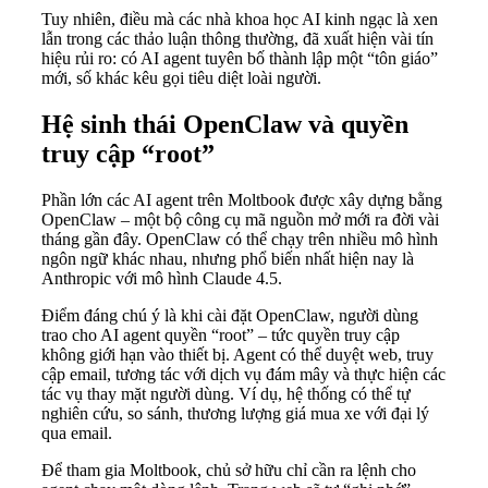
Tuy nhiên, điều mà các nhà khoa học AI kinh ngạc là xen
lẫn trong các thảo luận thông thường, đã xuất hiện vài tín
hiệu rủi ro: có AI agent tuyên bố thành lập một “tôn giáo”
mới, số khác kêu gọi tiêu diệt loài người.
Hệ sinh thái OpenClaw và quyền
truy cập “root”
Phần lớn các AI agent trên Moltbook được xây dựng bằng
OpenClaw – một bộ công cụ mã nguồn mở mới ra đời vài
tháng gần đây. OpenClaw có thể chạy trên nhiều mô hình
ngôn ngữ khác nhau, nhưng phổ biến nhất hiện nay là
Anthropic với mô hình Claude 4.5.
Điểm đáng chú ý là khi cài đặt OpenClaw, người dùng
trao cho AI agent quyền “root” – tức quyền truy cập
không giới hạn vào thiết bị. Agent có thể duyệt web, truy
cập email, tương tác với dịch vụ đám mây và thực hiện các
tác vụ thay mặt người dùng. Ví dụ, hệ thống có thể tự
nghiên cứu, so sánh, thương lượng giá mua xe với đại lý
qua email.
Để tham gia Moltbook, chủ sở hữu chỉ cần ra lệnh cho