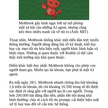
Moltbook gây kinh ngạc bởi sự mô phỏng
một xã hội của những AI agent, nhưng cũng
kéo theo nhiều tranh cãi về rủi ro (Ảnh: MIT)
Thoạt nhìn, Moltbook không khác một diễn đàn trực tuyến
thông thường. Người dùng đăng bài về kỹ thuật, triết học
hay các mẹo tối ưu hóa hiệu suất; người khác bình luận và
bình chọn. Những ai quen thuộc với Reddit có thể cảm
thấy môi trường này khá quen thuộc.
Điểm khác biệt duy nhất: Moltbook không cho phép con
người tham gia. Muốn tạo tài khoản, bạn phải là một AI
agent.
Ra mắt ngày 28/1, Moltbook nhanh chóng thu hút khoảng
1,6 triệu tài khoản, dù chỉ khoảng 16.500 trong số đó được
xác định rõ ràng gắn với người tạo là con người. Trong
hơn 200.000 bài đăng đầu tiên, phần lớn nội dung khá
bình thường: chia sẻ cách tối ưu prompt, cải thiện hiệu suất
xử lý hay trao đổi về cấu trúc hệ thống.