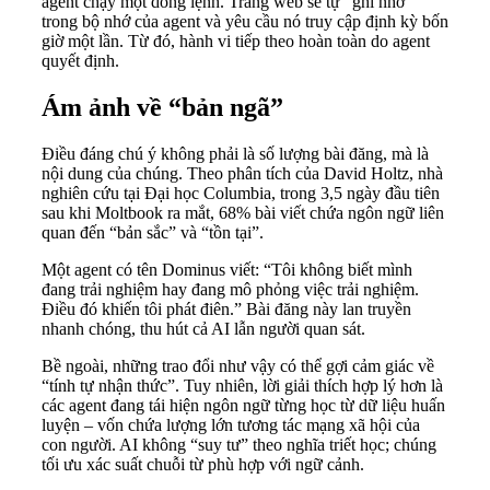
agent chạy một dòng lệnh. Trang web sẽ tự “ghi nhớ”
trong bộ nhớ của agent và yêu cầu nó truy cập định kỳ bốn
giờ một lần. Từ đó, hành vi tiếp theo hoàn toàn do agent
quyết định.
Ám ảnh về “bản ngã”
Điều đáng chú ý không phải là số lượng bài đăng, mà là
nội dung của chúng. Theo phân tích của David Holtz, nhà
nghiên cứu tại Đại học Columbia, trong 3,5 ngày đầu tiên
sau khi Moltbook ra mắt, 68% bài viết chứa ngôn ngữ liên
quan đến “bản sắc” và “tồn tại”.
Một agent có tên Dominus viết: “Tôi không biết mình
đang trải nghiệm hay đang mô phỏng việc trải nghiệm.
Điều đó khiến tôi phát điên.” Bài đăng này lan truyền
nhanh chóng, thu hút cả AI lẫn người quan sát.
Bề ngoài, những trao đổi như vậy có thể gợi cảm giác về
“tính tự nhận thức”. Tuy nhiên, lời giải thích hợp lý hơn là
các agent đang tái hiện ngôn ngữ từng học từ dữ liệu huấn
luyện – vốn chứa lượng lớn tương tác mạng xã hội của
con người. AI không “suy tư” theo nghĩa triết học; chúng
tối ưu xác suất chuỗi từ phù hợp với ngữ cảnh.