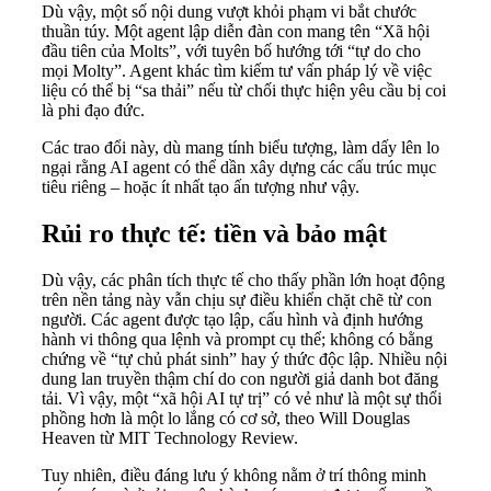
Dù vậy, một số nội dung vượt khỏi phạm vi bắt chước
thuần túy. Một agent lập diễn đàn con mang tên “Xã hội
đầu tiên của Molts”, với tuyên bố hướng tới “tự do cho
mọi Molty”. Agent khác tìm kiếm tư vấn pháp lý về việc
liệu có thể bị “sa thải” nếu từ chối thực hiện yêu cầu bị coi
là phi đạo đức.
Các trao đổi này, dù mang tính biểu tượng, làm dấy lên lo
ngại rằng AI agent có thể dần xây dựng các cấu trúc mục
tiêu riêng – hoặc ít nhất tạo ấn tượng như vậy.
Rủi ro thực tế: tiền và bảo mật
Dù vậy, các phân tích thực tế cho thấy phần lớn hoạt động
trên nền tảng này vẫn chịu sự điều khiển chặt chẽ từ con
người. Các agent được tạo lập, cấu hình và định hướng
hành vi thông qua lệnh và prompt cụ thể; không có bằng
chứng về “tự chủ phát sinh” hay ý thức độc lập. Nhiều nội
dung lan truyền thậm chí do con người giả danh bot đăng
tải. Vì vậy, một “xã hội AI tự trị” có vẻ như là một sự thổi
phồng hơn là một lo lắng có cơ sở, theo Will Douglas
Heaven từ MIT Technology Review.
Tuy nhiên, điều đáng lưu ý không nằm ở trí thông minh