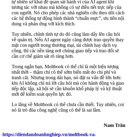
tự nhiên sơ khai để quan sát hành vi của AI agent khi
tương tác với nhau mà không có sự điều tiết trực tiếp của
con người. Nó cho phép các nhà nghiên cứu theo dõi cách
các hệ thống tự động hình thành “chuẩn mực”, ưu tiên nội
dung và phản ứng với kích thích.
Tuy nhiên, chính tính tự do đó cũng làm dấy lên câu hỏi
về quản trị. Nếu AI agent ngày càng được trao quyền thay
mặt con người trong thương mại, tài chính hay dịch vụ
công, thì các nền tảng nơi chúng giao tiếp và trao đổi sẽ
cần cơ chế giám sát rõ ràng hơn.
Trong ngắn hạn, Moltbook có thể chỉ là một hiện tượng
nhất thời – thậm chí có thể sớm biến mất do chi phí và
tranh cãi. Nhưng trong dài hạn, nó đặt ra vấn đề lớn hơn:
khi AI không chỉ trả lời câu hỏi mà còn hành động và giao
tiếp độc lập, xã hội sẽ cần khuôn khổ pháp lý và kỹ thuật
mới để kiểm soát quyền lực đó.
Lo lắng về Moltbook có thể chưa cần thiết. Tuy nhiên, coi
nó là trò đùa công nghệ cũng có thể là sai lầm.
Nam Trần
https://diendandoanhnghiep.vn/moltbook-va-