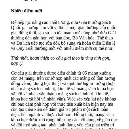
Nhiều điểm mới
Để tiếp tục nâng cao chất lượng, đưa Giải thưởng Sách
Quốc gia xứng tầm với vị thế là một giải thưởng cấp quốc
gia, đồng thời, tạo sự lan tỏa mạnh mẽ cũng như đưa Giải
thưởng đến gần hơn với bạn đọc, Bộ Văn hóa, Thể thao
và Du lịch tiếp tục sửa đổi, bổ sung và hoàn thiện Điều lệ
và Quy Giải thưởng mới với nhiều điểm mới cụ thể như:
Thứ nhất, hoàn thiện cơ cấu giải theo hướng tinh gọn,
hợp lý.
Cơ cấu giải thưởng được điều chỉnh từ 05 mảng xuống
còn 04 mảng, trên cơ sở hợp nhất các mảng có tính tương
đồng về nội dung học thuật và định hướng tư tưởng (hợp
nhất mảng sách chính trị, kinh tế và mảng sách khoa học
xã hội và nhân văn thành mảng sách chính trị, kinh tế,
khoa học xã hội và nhân văn). Việc sắp xếp lại này không
chỉ bảo đảm phù hợp với thực tiễn xuất bản hiện nay mà
còn tạo điều kiện để đánh giá tác phẩm một cách toàn
diện, liên ngành và thực chất hơn. Đồng thời, mảng sách
khoa học được mở rộng, bổ sung các nội dung về giáo dục
và đổi mới sáng tạo, phản ánh đúng yêu cầu phát triển tri