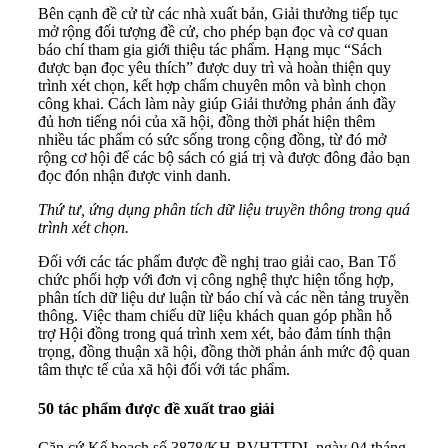
Bên cạnh đề cử từ các nhà xuất bản, Giải thưởng tiếp tục
mở rộng đối tượng đề cử, cho phép bạn đọc và cơ quan
báo chí tham gia giới thiệu tác phẩm. Hạng mục “Sách
được bạn đọc yêu thích” được duy trì và hoàn thiện quy
trình xét chọn, kết hợp chấm chuyên môn và bình chọn
công khai. Cách làm này giúp Giải thưởng phản ánh đầy
đủ hơn tiếng nói của xã hội, đồng thời phát hiện thêm
nhiều tác phẩm có sức sống trong cộng đồng, từ đó mở
rộng cơ hội để các bộ sách có giá trị và được đông đảo bạn
đọc đón nhận được vinh danh.
Thứ tư, ứng dụng phân tích dữ liệu truyền thông trong quá
trình xét chọn.
Đối với các tác phẩm được đề nghị trao giải cao, Ban Tổ
chức phối hợp với đơn vị công nghệ thực hiện tổng hợp,
phân tích dữ liệu dư luận từ báo chí và các nền tảng truyền
thông. Việc tham chiếu dữ liệu khách quan góp phần hỗ
trợ Hội đồng trong quá trình xem xét, bảo đảm tính thận
trọng, đồng thuận xã hội, đồng thời phản ánh mức độ quan
tâm thực tế của xã hội đối với tác phẩm.
50 tác phẩm được đề xuất trao giải
Căn cứ Kế hoạch số 3878/KH-BVHTTDL ngày 04 tháng