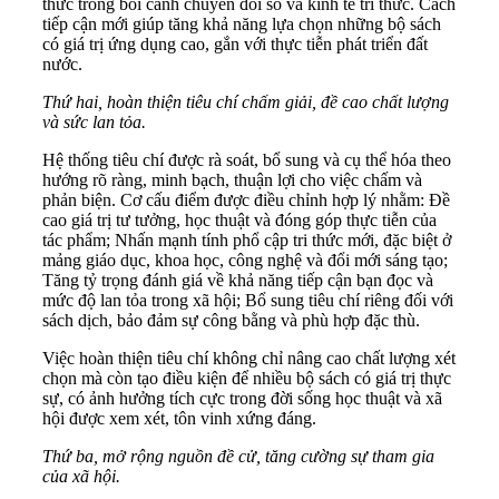
thức trong bối cảnh chuyển đổi số và kinh tế tri thức. Cách
tiếp cận mới giúp tăng khả năng lựa chọn những bộ sách
có giá trị ứng dụng cao, gắn với thực tiễn phát triển đất
nước.
Thứ hai, hoàn thiện tiêu chí chấm giải, đề cao chất lượng
và sức lan tỏa.
Hệ thống tiêu chí được rà soát, bổ sung và cụ thể hóa theo
hướng rõ ràng, minh bạch, thuận lợi cho việc chấm và
phản biện. Cơ cấu điểm được điều chỉnh hợp lý nhằm: Đề
cao giá trị tư tưởng, học thuật và đóng góp thực tiễn của
tác phẩm; Nhấn mạnh tính phổ cập tri thức mới, đặc biệt ở
mảng giáo dục, khoa học, công nghệ và đổi mới sáng tạo;
Tăng tỷ trọng đánh giá về khả năng tiếp cận bạn đọc và
mức độ lan tỏa trong xã hội; Bổ sung tiêu chí riêng đối với
sách dịch, bảo đảm sự công bằng và phù hợp đặc thù.
Việc hoàn thiện tiêu chí không chỉ nâng cao chất lượng xét
chọn mà còn tạo điều kiện để nhiều bộ sách có giá trị thực
sự, có ảnh hưởng tích cực trong đời sống học thuật và xã
hội được xem xét, tôn vinh xứng đáng.
Thứ ba, mở rộng nguồn đề cử, tăng cường sự tham gia
của xã hội.