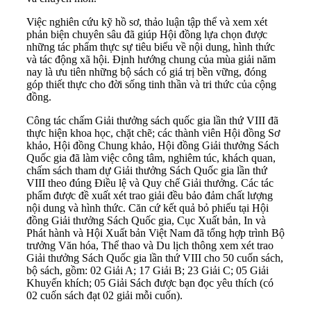
Việc nghiên cứu kỹ hồ sơ, thảo luận tập thể và xem xét
phản biện chuyên sâu đã giúp Hội đồng lựa chọn được
những tác phẩm thực sự tiêu biểu về nội dung, hình thức
và tác động xã hội. Định hướng chung của mùa giải năm
nay là ưu tiên những bộ sách có giá trị bền vững, đóng
góp thiết thực cho đời sống tinh thần và tri thức của cộng
đồng.
Công tác chấm Giải thưởng sách quốc gia lần thứ VIII đã
thực hiện khoa học, chặt chẽ; các thành viên Hội đồng Sơ
khảo, Hội đồng Chung khảo, Hội đồng Giải thưởng Sách
Quốc gia đã làm việc công tâm, nghiêm túc, khách quan,
chấm sách tham dự Giải thưởng Sách Quốc gia lần thứ
VIII theo đúng Điều lệ và Quy chế Giải thưởng. Các tác
phẩm được đề xuất xét trao giải đều bảo đảm chất lượng
nội dung và hình thức. Căn cứ kết quả bỏ phiếu tại Hội
đồng Giải thưởng Sách Quốc gia, Cục Xuất bản, In và
Phát hành và Hội Xuất bản Việt Nam đã tổng hợp trình Bộ
trưởng Văn hóa, Thể thao và Du lịch thông xem xét trao
Giải thưởng Sách Quốc gia lần thứ VIII cho 50 cuốn sách,
bộ sách, gồm: 02 Giải A; 17 Giải B; 23 Giải C; 05 Giải
Khuyến khích; 05 Giải Sách được bạn đọc yêu thích (có
02 cuốn sách đạt 02 giải mỗi cuốn).