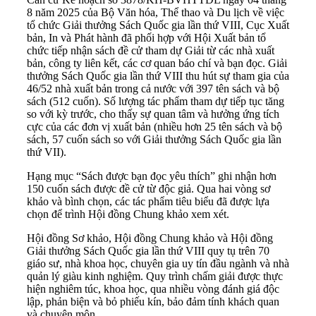
8 năm 2025 của Bộ Văn hóa, Thể thao và Du lịch về việc
tổ chức Giải thưởng Sách Quốc gia lần thứ VIII, Cục Xuất
bản, In và Phát hành đã phối hợp với Hội Xuất bản tổ
chức tiếp nhận sách đề cử tham dự Giải từ các nhà xuất
bản, công ty liên kết, các cơ quan báo chí và bạn đọc. Giải
thưởng Sách Quốc gia lần thứ VIII thu hút sự tham gia của
46/52 nhà xuất bản trong cả nước với 397 tên sách và bộ
sách (512 cuốn). Số lượng tác phẩm tham dự tiếp tục tăng
so với kỳ trước, cho thấy sự quan tâm và hưởng ứng tích
cực của các đơn vị xuất bản (nhiều hơn 25 tên sách và bộ
sách, 57 cuốn sách so với Giải thưởng Sách Quốc gia lần
thứ VII).
Hạng mục “Sách được bạn đọc yêu thích” ghi nhận hơn
150 cuốn sách được đề cử từ độc giả. Qua hai vòng sơ
khảo và bình chọn, các tác phẩm tiêu biểu đã được lựa
chọn để trình Hội đồng Chung khảo xem xét.
Hội đồng Sơ khảo, Hội đồng Chung khảo và Hội đồng
Giải thưởng Sách Quốc gia lần thứ VIII quy tụ trên 70
giáo sư, nhà khoa học, chuyên gia uy tín đầu ngành và nhà
quản lý giàu kinh nghiệm. Quy trình chấm giải được thực
hiện nghiêm túc, khoa học, qua nhiều vòng đánh giá độc
lập, phản biện và bỏ phiếu kín, bảo đảm tính khách quan
và chuyên môn.