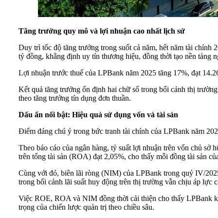
Tăng trưởng quy mô và lợi nhuận cao nhất lịch sử
Duy trì tốc độ tăng trưởng trong suốt cả năm, hết năm tài chí
tỷ đồng, khẳng định uy tín thương hiệu, đồng thời tạo nền tảng
Lợi nhuận trước thuế của LPBank năm 2025 tăng 17%, đạt 14.269
Kết quả tăng trưởng ổn định hai chữ số trong bối cảnh thị trườn
theo tăng trưởng tín dụng đơn thuần.
Dấu ấn nổi bật: Hiệu quả sử dụng vốn và tài sản
Điểm đáng chú ý trong bức tranh tài chính của LPBank năm 2025
Theo báo cáo của ngân hàng, tỷ suất lợi nhuận trên vốn chủ sở 
trên tổng tài sản (ROA) đạt 2,05%, cho thấy mỗi đồng tài sản c
Cùng với đó, biên lãi ròng (NIM) của LPBank trong quý IV/2025 
trong bối cảnh lãi suất huy động trên thị trường vẫn chịu áp lực c
Việc ROE, ROA và NIM đồng thời cải thiện cho thấy LPBank khôn
trọng của chiến lược quản trị theo chiều sâu.