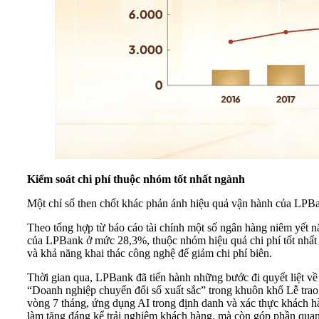
Kiểm soát chi phí thuộc nhóm tốt nhất ngành
Một chỉ số then chốt khác phản ánh hiệu quả vận hành của LPB
Theo tổng hợp từ báo cáo tài chính một số ngân hàng niêm yết
của LPBank ở mức 28,3%, thuộc nhóm hiệu quả chi phí tốt nhất h
và khả năng khai thác công nghệ để giảm chi phí biên.
Thời gian qua, LPBank đã tiến hành những bước đi quyết liệt về
“Doanh nghiệp chuyển đổi số xuất sắc” trong khuôn khổ Lễ trao
vòng 7 tháng, ứng dụng AI trong định danh và xác thực khách h
làm tăng đáng kể trải nghiệm khách hàng, mà còn góp phần quan 