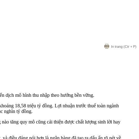
In trang
(Ctr + P)
yển dịch mô hình thu nhập theo hướng bền vững.
khoảng 18,58 triệu tỷ đồng. Lợi nhuận trước thuế toàn ngành
ục nghìn tỷ đồng.
 nào tăng quy mô cũng cải thiện được chất lượng sinh lời hay
à điều đáng nói hơn là ngân hàng đã tạo ra dấu ấn rõ nét về