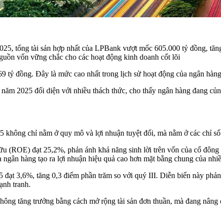
nh 2025, tổng tài sản hợp nhất của LPBank vượt mốc 605.000 tỷ đồng, 
 nguồn vốn vững chắc cho các hoạt động kinh doanh cốt lõi
 tỷ đồng. Đây là mức cao nhất trong lịch sử hoạt động của ngân hàng
g năm 2025 đối diện với nhiều thách thức, cho thấy ngân hàng đang củn
 không chỉ nằm ở quy mô và lợi nhuận tuyệt đối, mà nằm ở các chỉ số
hữu (ROE) đạt 25,2%, phản ánh khả năng sinh lời trên vốn của cổ đông 
ủa ngân hàng tạo ra lợi nhuận hiệu quả cao hơn mặt bằng chung của nh
đạt 3,6%, tăng 0,3 điểm phần trăm so với quý III. Diễn biến này phản
ạnh tranh.
g tăng trưởng bằng cách mở rộng tài sản đơn thuần, mà đang nâng cao