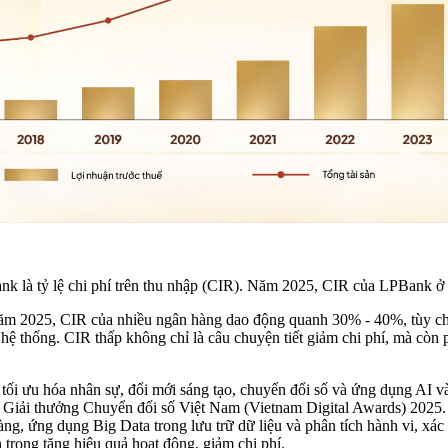
ank là tỷ lệ chi phí trên thu nhập (CIR). Năm 2025, CIR của LPBank 
 năm 2025, CIR của nhiều ngân hàng dao động quanh 30% - 40%, tùy ch
ệ thống. CIR thấp không chỉ là câu chuyện tiết giảm chi phí, mà còn
 tối ưu hóa nhân sự, đổi mới sáng tạo, chuyển đổi số và ứng dụng AI 
 Giải thưởng Chuyển đổi số Việt Nam (Vietnam Digital Awards) 2025.
àng, ứng dụng Big Data trong lưu trữ dữ liệu và phân tích hành vi, 
trọng tăng hiệu quả hoạt động, giảm chi phí.