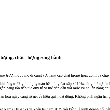
ượng, chất - lượng song hành
 tăng trưởng quy mô đi cùng với nâng cao chất lượng hoạt động và chu
 tăng trưởng tín dụng toàn hệ thống đạt xấp xỉ 19%, tổng dư nợ lên 
n hàng lớn tiếp tục duy trì vị thế dẫn đầu với mức lợi nhuận hàng ch
phân hóa ngày càng rõ nét về hiệu quả hoạt động. Không phải ngân hàng
 Nam (LPBank) đã khép lại năm 2025 với kết quả kinh doanh nổi bật, v