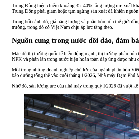
Trung Đông hiện chiếm khoảng 35–40% tổng lượng ure xuất khẩu t
Trung Đông phải giảm hoặc tạm ngừng sản xuất đã khiến nguồn c
Trong bối cảnh đó, giá năng lượng và phân bón trên thế giới đồn
trường, trong đó có Việt Nam chịu áp lực tăng theo.
Nguồn cung trong nước dồi dào, đảm bả
Mặc dù thị trường quốc tế biến động mạnh, thị trường phân bón t
NPK và phân lân trong nước hiện hoàn toàn đáp ứng được nhu c
Một trong những doanh nghiệp chủ lực của ngành phân bón Việ
bảo dưỡng tổng thể vào cuối tháng 1/2026, Nhà máy Đạm Phú Mỹ 
Nhờ đó, sản lượng ure của nhà máy trong quý I/2026 đã vượt kế 