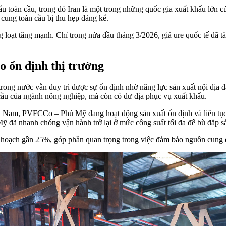
oàn cầu, trong đó Iran là một trong những quốc gia xuất khẩu lớn củ
ung toàn cầu bị thu hẹp đáng kể.
g loạt tăng mạnh. Chỉ trong nửa đầu tháng 3/2026, giá ure quốc tế đã t
o ổn định thị trường
rong nước vẫn duy trì được sự ổn định nhờ năng lực sản xuất nội địa đ
ầu của ngành nông nghiệp, mà còn có dư địa phục vụ xuất khẩu.
t Nam, PVFCCo – Phú Mỹ đang hoạt động sản xuất ổn định và liên tục
đã nhanh chóng vận hành trở lại ở mức công suất tối đa để bù đắp sả
hoạch gần 25%, góp phần quan trọng trong việc đảm bảo nguồn cung dồ