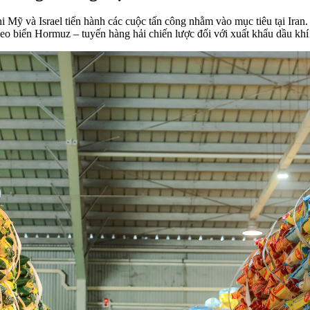
 Mỹ và Israel tiến hành các cuộc tấn công nhằm vào mục tiêu tại Iran
eo biển Hormuz – tuyến hàng hải chiến lược đối với xuất khẩu dầu kh