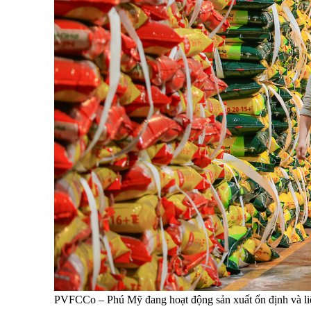
PVFCCo – Phú Mỹ đang hoạt động sản xuất ổn định và liê