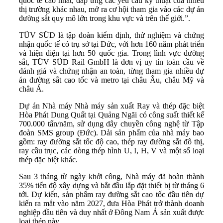
quốc tế cao nhất, đáp ứng các yêu cầu kỹ thuật của nhiều
thị trường khác nhau, mở ra cơ hội tham gia vào các dự án
đường sắt quy mô lớn trong khu vực và trên thế giới.”.
TÜV SÜD là tập đoàn kiểm định, thử nghiệm và chứng
nhận quốc tế có trụ sở tại Đức, với hơn 160 năm phát triển
và hiện diện tại hơn 50 quốc gia. Trong lĩnh vực đường
sắt, TÜV SÜD Rail GmbH là đơn vị uy tín toàn cầu về
đánh giá và chứng nhận an toàn, từng tham gia nhiều dự
án đường sắt cao tốc và metro tại châu Âu, châu Mỹ và
châu Á.
Dự án Nhà máy Nhà máy sản xuất Ray và thép đặc biệt
Hòa Phát Dung Quất tại Quảng Ngãi có công suất thiết kế
700.000 tấn/năm, sử dụng dây chuyền công nghệ từ Tập
đoàn SMS group (Đức). Dải sản phẩm của nhà máy bao
gồm: ray đường sắt tốc độ cao, thép ray đường sắt đô thị,
ray cầu trục, các dòng thép hình U, I, H, V và một số loại
thép đặc biệt khác.
Sau 3 tháng từ ngày khởi công, Nhà máy đã hoàn thành
35% tiến độ xây dựng và bắt đầu lắp đặt thiết bị từ tháng 6
tới. Dự kiến, sản phẩm ray đường sắt cao tốc đầu tiên dự
kiến ra mắt vào năm 2027, đưa Hòa Phát trở thành doanh
nghiệp đầu tiên và duy nhất ở Đông Nam Á sản xuất được
loại thép này.