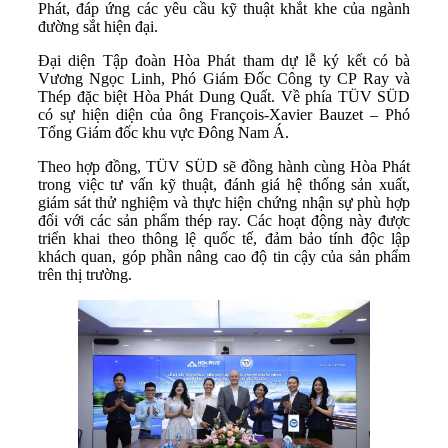
Phát, đáp ứng các yêu cầu kỹ thuật khắt khe của ngành
đường sắt hiện đại.
Đại diện Tập đoàn Hòa Phát tham dự lễ ký kết có bà
Vương Ngọc Linh, Phó Giám Đốc Công ty CP Ray và
Thép đặc biệt Hòa Phát Dung Quất. Về phía TÜV SÜD
có sự hiện diện của ông François-Xavier Bauzet – Phó
Tổng Giám đốc khu vực Đông Nam Á.
Theo hợp đồng, TÜV SÜD sẽ đồng hành cùng Hòa Phát
trong việc tư vấn kỹ thuật, đánh giá hệ thống sản xuất,
giám sát thử nghiệm và thực hiện chứng nhận sự phù hợp
đối với các sản phẩm thép ray. Các hoạt động này được
triển khai theo thông lệ quốc tế, đảm bảo tính độc lập
khách quan, góp phần nâng cao độ tin cậy của sản phẩm
trên thị trường.