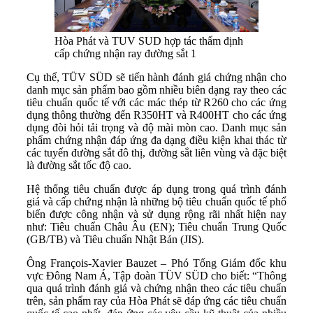
Hòa Phát và TUV SUD hợp tác thẩm định
cấp chứng nhận ray đường sắt 1
Cụ thể, TÜV SÜD sẽ tiến hành đánh giá chứng nhận cho
danh mục sản phẩm bao gồm nhiều biên dạng ray theo các
tiêu chuẩn quốc tế với các mác thép từ R260 cho các ứng
dụng thông thường đến R350HT và R400HT cho các ứng
dụng đòi hỏi tải trọng và độ mài mòn cao. Danh mục sản
phẩm chứng nhận đáp ứng đa dạng điều kiện khai thác từ
các tuyến đường sắt đô thị, đường sắt liên vùng và đặc biệt
là đường sắt tốc độ cao.
Hệ thống tiêu chuẩn được áp dụng trong quá trình đánh
giá và cấp chứng nhận là những bộ tiêu chuẩn quốc tế phổ
biến được công nhận và sử dụng rộng rãi nhất hiện nay
như: Tiêu chuẩn Châu Âu (EN); Tiêu chuẩn Trung Quốc
(GB/TB) và Tiêu chuẩn Nhật Bản (JIS).
Ông François-Xavier Bauzet – Phó Tổng Giám đốc khu
vực Đông Nam Á, Tập đoàn TÜV SÜD cho biết: “Thông
qua quá trình đánh giá và chứng nhận theo các tiêu chuẩn
trên, sản phẩm ray của Hòa Phát sẽ đáp ứng các tiêu chuẩn