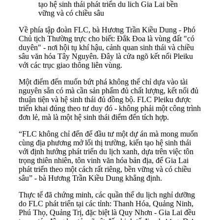
tạo hệ sinh thái phát triển du lich Gia Lai bền
vững và có chiều sâu
Về phía tập đoàn FLC, bà Hương Trần Kiều Dung - Phó
Chủ tịch Thường trực cho biết: Đắk Đoa là vùng đất "có
duyên" - nơi hội tụ khí hậu, cảnh quan sinh thái và chiều
sâu văn hóa Tây Nguyên. Đây là cửa ngõ kết nối Pleiku
với các trục giao thông liên vùng.
Một điểm đến muốn bứt phá không thể chỉ dựa vào tài
nguyên sẵn có mà cần sản phẩm đủ chất lượng, kết nối đủ
thuận tiện và hệ sinh thái đủ đồng bộ. FLC Pleiku được
triển khai đúng theo tư duy đó - không phải một công trình
đơn lẻ, mà là một hệ sinh thái điểm đến tích hợp.
“FLC không chỉ đến để đầu tư một dự án mà mong muốn
cùng địa phương mở lối thị trường, kiến tạo hệ sinh thái
với định hướng phát triển du lịch xanh, dựa trên việc tôn
trọng thiên nhiên, tôn vinh văn hóa bản địa, để Gia Lai
phát triển theo một cách rất riêng, bền vững và có chiều
sâu” - bà Hương Trần Kiều Dung khẳng định.
Thực tế đã chứng minh, các quần thể du lịch nghỉ dưỡng
do FLC phát triển tại các tỉnh: Thanh Hóa, Quảng Ninh,
Phú Thọ, Quảng Trị, đặc biệt là Quy Nhơn - Gia Lai đều