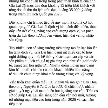
những trụ cột quan trọng trong phát triển kinh tế của tỉnh.
Gia Lai đặt mục tiêu đón khoảng 15 triệu lượt khách với
tổng doanh thu du lịch ước đạt khoảng 35.000 tỷ đồng
trong Năm Du lịch Quốc gia 2026.
Đây không chỉ là mục tiêu về quy mô mà còn là cơ hội
quan trọng để Gia Lai tái định vị hình ảnh điểm đến, thúc
đẩy liên kết vùng, nâng cao chất lượng dịch vụ và phát
triển du lịch theo hướng bền vững, hiện đại và hội nhập
sâu rộng.
Tuy nhiên, con số tăng trưởng trên cũng tạo áp lực lớn lên
hạ tầng dịch vụ. Gia Lai hiện đang rất thiếu các tổ hợp
nghỉ dưỡng quy mô, hệ thống khách sạn cao cấp và các
sản phẩm du lịch có giá trị gia tăng cao như sân golf quốc
tế, trung tâm hội nghị lớn. Những điểm nghẽn này đang
kìm hãm mức chi tiêu của du khách, khiến tiềm năng kinh
tế du lịch chưa được khai thác tương xứng với kỳ vọng.
Việc triển khai quần thể FLC Pleiku và sân golf Đak Đoa,
theo ông Nguyễn Hữu Quế là bước đi chiến lược nhằm
giải quyết ngay bài toán thiếu hụt hạ tầng cao cấp. Trên cơ
sở đó giúp Gia Lai sẵn sàng đón đầu vận hội mới, hướng
tới những mục tiêu cao hơn trong năm 2026 và các năm
tiếp theo.