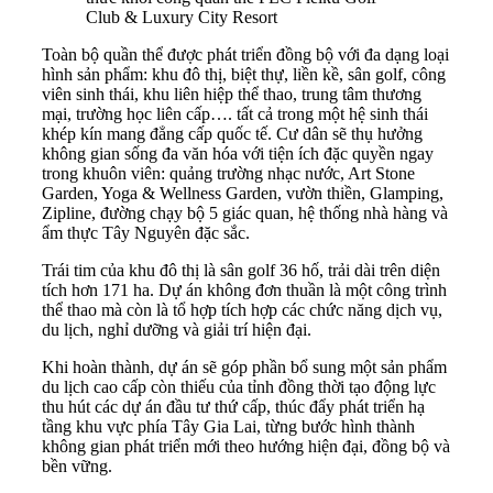
Club & Luxury City Resort
Toàn bộ quần thể được phát triển đồng bộ với đa dạng loại
hình sản phẩm: khu đô thị, biệt thự, liền kề, sân golf, công
viên sinh thái, khu liên hiệp thể thao, trung tâm thương
mại, trường học liên cấp…. tất cả trong một hệ sinh thái
khép kín mang đẳng cấp quốc tế. Cư dân sẽ thụ hưởng
không gian sống đa văn hóa với tiện ích đặc quyền ngay
trong khuôn viên: quảng trường nhạc nước, Art Stone
Garden, Yoga & Wellness Garden, vườn thiền, Glamping,
Zipline, đường chạy bộ 5 giác quan, hệ thống nhà hàng và
ẩm thực Tây Nguyên đặc sắc.
Trái tim của khu đô thị là sân golf 36 hố, trải dài trên diện
tích hơn 171 ha. Dự án không đơn thuần là một công trình
thể thao mà còn là tổ hợp tích hợp các chức năng dịch vụ,
du lịch, nghỉ dưỡng và giải trí hiện đại.
Khi hoàn thành, dự án sẽ góp phần bổ sung một sản phẩm
du lịch cao cấp còn thiếu của tỉnh đồng thời tạo động lực
thu hút các dự án đầu tư thứ cấp, thúc đẩy phát triển hạ
tầng khu vực phía Tây Gia Lai, từng bước hình thành
không gian phát triển mới theo hướng hiện đại, đồng bộ và
bền vững.