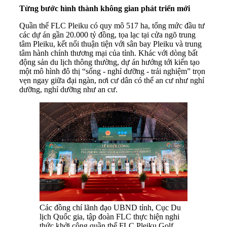
T
ừng bước hình thành không gian phát triển mới
Quần thể FLC Pleiku có quy mô 517 ha, tổng mức đầu tư
các dự án gần 20.000 tỷ đồng, tọa lạc tại cửa ngõ trung
tâm Pleiku, kết nối thuận tiện với sân bay Pleiku và trung
tâm hành chính thương mại của tỉnh. Khác với dòng bất
động sản du lịch thông thường, dự án hướng tới kiến tạo
một mô hình đô thị “sống - nghỉ dưỡng - trải nghiệm” trọn
vẹn ngay giữa đại ngàn, nơi cư dân có thể an cư như nghỉ
dưỡng, nghỉ dưỡng như an cư.
Các đồng chí lãnh đạo UBND tỉnh, Cục Du
lịch Quốc gia, tập đoàn FLC thực hiện nghi
thức khởi công quần thể FLC Pleiku Golf