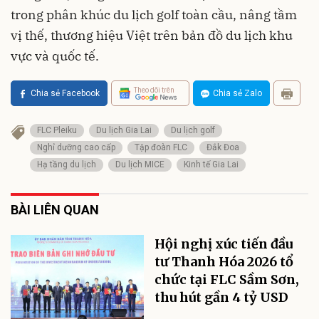
trong phân khúc du lịch golf toàn cầu, nâng tầm
vị thế, thương hiệu Việt trên bản đồ du lịch khu
vực và quốc tế.
Theo dõi trên
Chia sẻ Facebook
Chia sẻ Zalo
FLC Pleiku
Du lịch Gia Lai
Du lịch golf
Nghỉ dưỡng cao cấp
Tập đoàn FLC
Đắk Đoa
Hạ tầng du lịch
Du lịch MICE
Kinh tế Gia Lai
BÀI LIÊN QUAN
Hội nghị xúc tiến đầu
tư Thanh Hóa 2026 tổ
chức tại FLC Sầm Sơn,
thu hút gần 4 tỷ USD