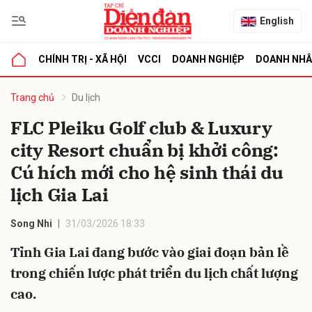
English
CHÍNH TRỊ - XÃ HỘI
VCCI
DOANH NGHIỆP
DOANH NH
bình luận
Trang chủ
Du lịch
FLC Pleiku Golf club & Luxury
city Resort chuẩn bị khởi công:
Cú hích mới cho hệ sinh thái du
lịch Gia Lai
Song Nhi
31/03/2026 18:33
Hủy
G
Tỉnh Gia Lai đang bước vào giai đoạn bản lề
trong chiến lược phát triển du lịch chất lượng
cao.