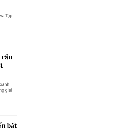
 và Tập
 cấu
i
doanh
ng giai
ển bất