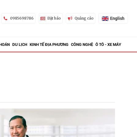
English
0985698786
Đặt báo
Quảng cáo
KHOÁN
DU LỊCH
KINH TẾ ĐỊA PHƯƠNG
CÔNG NGHỆ
Ô TÔ - XE MÁY