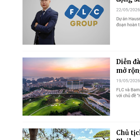
22/05/2026
Dự án Hausm
đoạn hoàn t
Diễn đà
mở rộng
19/05/2026
FLC và Bamb
với chủ đề “
Chủ tịc