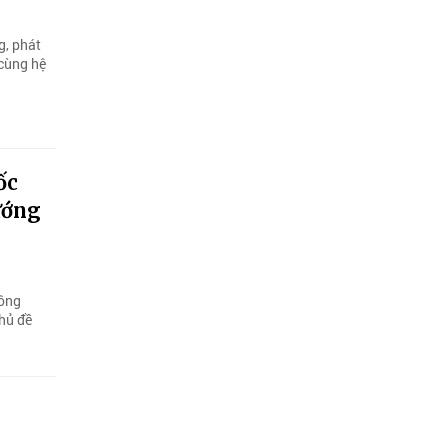
g, phát
 cùng hệ
ốc
ướng
hông
hủ đề