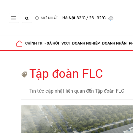
Hà Nội
32°C
/ 26 - 32°C
MỚI NHẤT
CHÍNH TRỊ - XÃ HỘI
VCCI
DOANH NGHIỆP
DOANH NHÂN
P
Tập đoàn FLC
Tin tức cập nhật liên quan đến Tập đoàn FLC