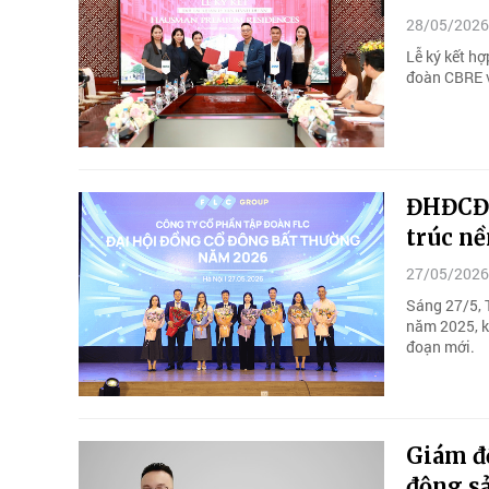
28/05/2026
Lễ ký kết h
đoàn CBRE v
ĐHĐCĐ b
trúc nề
27/05/2026
Sáng 27/5, 
năm 2025, k
đoạn mới.
Giám đố
động s