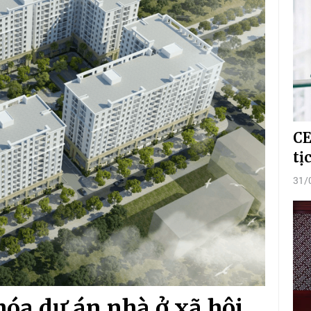
CE
tị
31/
hóa dự án nhà ở xã hội