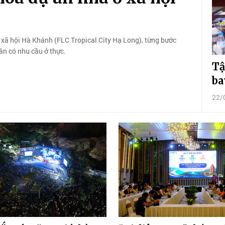
xã hội Hà Khánh (FLC Tropical City Hạ Long), từng bước
ân có nhu cầu ở thực.
Tậ
ba
22/