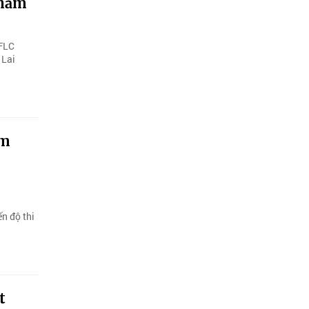
 năm
 FLC
 Lai
um
n
n độ thi
t