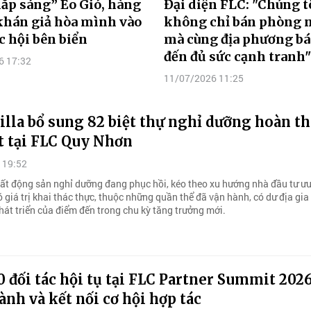
ắp sáng” Eo Gió, hàng
Đại diện FLC: "Chúng t
khán giả hòa mình vào
không chỉ bán phòng n
c hội bên biển
mà cùng địa phương b
đến đủ sức cạnh tranh"
6 17:32
11/07/2026 11:25
illa bổ sung 82 biệt thự nghỉ dưỡng hoàn t
t tại FLC Quy Nhơn
 19:52
bất động sản nghỉ dưỡng đang phục hồi, kéo theo xu hướng nhà đầu tư ưu
giá trị khai thác thực, thuộc những quần thể đã vận hành, có dư địa gia
phát triển của điểm đến trong chu kỳ tăng trưởng mới.
 đối tác hội tụ tại FLC Partner Summit 2026
nh và kết nối cơ hội hợp tác