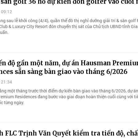
 sân golf 36 hố dự kiến đón golfer vào cuối
 09:12
g sau lễ khởi công (4/4), quần thể đô thị nghỉ dưỡng giải trí & sân golf
Club & Luxury City Resort đón chuyến thị sát của Chủ tịch UBND tỉnh Gia
uấn.
iến độ gần một năm, dự án Hausman Premi
nces sẵn sàng bàn giao vào tháng 6/2026
 21:34
ảng một tháng trước thời điểm dự kiến bàn giao vào tháng 6/2026, dự á
mium Residences đang bước vào giai đoạn hoàn thiện cuối cùng với tiế
ốc từng ngày.
h FLC Trịnh Văn Quyết kiểm tra tiến độ, chấ