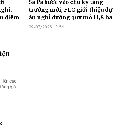
ôi
Sa Pa bước vào chu kỳ tăng
ghỉ,
trưởng mới, FLC giới thiệu dự
án điểm
án nghỉ dưỡng quy mô 11,8 ha
09/07/2026 13:54
hiện
 tiên các
 tăng giá
: