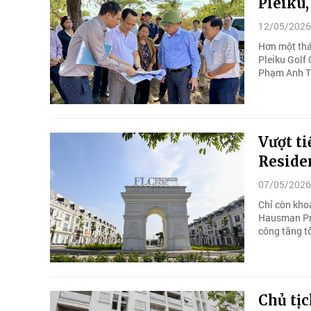
Pleiku,
12/05/2026
Hơn một thán
Pleiku Golf 
Phạm Anh T
Vượt t
Reside
07/05/2026
Chỉ còn kho
Hausman Pre
công tăng t
Chủ tịc