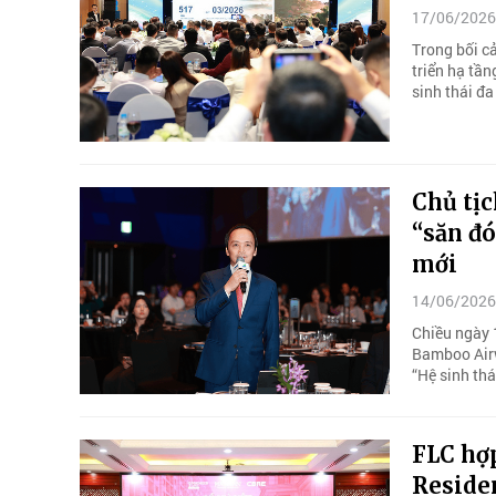
17/06/2026
Trong bối cả
triển hạ tần
sinh thái đa
Chủ tịc
“săn đó
mới
14/06/2026
Chiều ngày 
Bamboo Airw
“Hệ sinh thá
FLC hợ
Reside