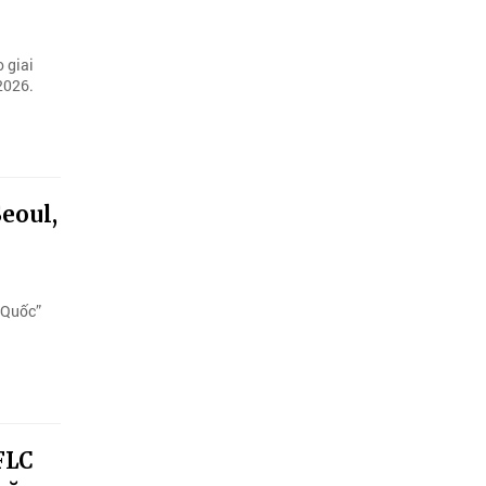
 giai
2026.
Seoul,
 Quốc”
FLC