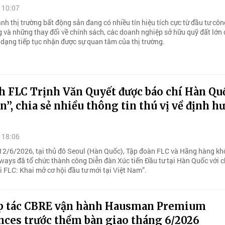
 10:07
nh thị trường bất động sản đang có nhiều tín hiệu tích cực từ đầu tư côn
g và những thay đổi về chính sách, các doanh nghiệp sở hữu quỹ đất lớn
 dạng tiếp tục nhận được sự quan tâm của thị trường.
h FLC Trịnh Văn Quyết được báo chí Hàn Qu
n”, chia sẻ nhiều thông tin thú vị về định h
 18:06
12/6/2026, tại thủ đô Seoul (Hàn Quốc), Tập đoàn FLC và Hãng hàng k
ays đã tổ chức thành công Diễn đàn Xúc tiến Đầu tư tại Hàn Quốc với c
i FLC: Khai mở cơ hội đầu tư mới tại Việt Nam”.
p tác CBRE vận hành Hausman Premium
nces trước thềm bàn giao tháng 6/2026