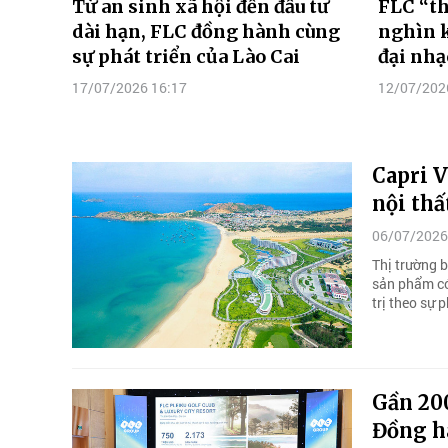
Từ an sinh xã hội đến đầu tư
FLC “th
dài hạn, FLC đồng hành cùng
nghìn 
sự phát triển của Lào Cai
đại nhạ
17/07/2026 16:17
12/07/202
Capri V
nội thấ
06/07/2026
Thị trường 
sản phẩm có 
trị theo sự 
Gần 200
Đồng hà