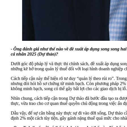
- Ông đánh giá như thế nào về đề xuất áp dụng song song hai
cá nhân 2025 (Dự thảo)?
Dưới góc độ pháp lý và thực thi chính sách, đề xuất áp dụng so
những kẽ hở trong quản lý thuế đối với loại hình doanh nghiệp c
Cách tiếp cận này thể hiện rõ tư duy “quản lý theo rủi ro”. Tro
nhưng đòi hỏi hồ sơ chứng từ minh bạch. Còn phương pháp 2% trê
không minh bạch, song có thể gây bất lợi cho các giao dịch bị lỗ.
Nhìn chung, cách tiếp cận trong Dự thảo đã bước đầu tạo ra đượ
thực, vừa trao cho cơ quan thuế quyền chủ động trong việc ấn đị
Dẫu vậy, để sự cân bằng này thực sự đi vào đời sống, Dự thảo c
định 2% một cách tùy tiện, gây gánh nặng thuế quá mức cho nhà