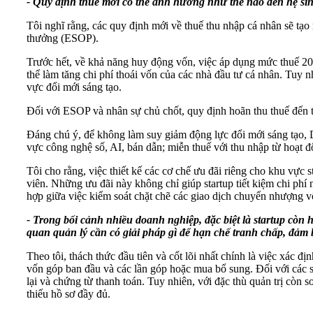
- Quy định thuế mới có thể ảnh hưởng như thế nào đến hệ sinh
Tôi nghĩ rằng, các quy định mới về thuế thu nhập cá nhân sẽ tạo
thưởng (ESOP).
Trước hết, về khả năng huy động vốn, việc áp dụng mức thuế 20
thể làm tăng chi phí thoái vốn của các nhà đầu tư cá nhân. Tuy
vực đổi mới sáng tạo.
Đối với ESOP và nhân sự chủ chốt, quy định hoãn thu thuế đến th
Đáng chú ý, để không làm suy giảm động lực đổi mới sáng tạo, D
vực công nghệ số, AI, bán dẫn; miễn thuế với thu nhập từ hoạt 
Tôi cho rằng, việc thiết kế các cơ chế ưu đãi riêng cho khu vực 
viên. Những ưu đãi này không chỉ giúp startup tiết kiệm chi phí 
hợp giữa việc kiểm soát chặt chẽ các giao dịch chuyển nhượng vố
- Trong bối cảnh nhiều doanh nghiệp, đặc biệt là startup còn 
quan quản lý cần có giải pháp gì để hạn chế tranh chấp, đảm
Theo tôi, thách thức đầu tiên và cốt lõi nhất chính là việc xác 
vốn góp ban đầu và các lần góp hoặc mua bổ sung. Đối với các s
lại và chứng từ thanh toán. Tuy nhiên, với đặc thù quản trị còn 
thiếu hồ sơ đầy đủ.