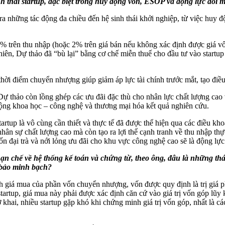
 thái startup, đặc biệt trong huy động vốn, ESOP và động lực đổi m
 ra những tác động đa chiều đến hệ sinh thái khởi nghiệp, từ việc huy 
% trên thu nhập (hoặc 2% trên giá bán nếu không xác định được giá v
 nhiên, Dự thảo đã “bù lại” bằng cơ chế miễn thuế cho đầu tư vào star
ời điểm chuyển nhượng giúp giảm áp lực tài chính trước mắt, tạo điều
ự thảo còn lồng ghép các ưu đãi đặc thù cho nhân lực chất lượng cao 
động khoa học – công nghệ và thương mại hóa kết quả nghiên cứu.
startup là vô cùng cần thiết và thực tế đã được thể hiện qua các điều k
nhân sự chất lượng cao mà còn tạo ra lợi thế cạnh tranh về thu nhập thự
n đại trà và nới lỏng ưu đãi cho khu vực công nghệ cao sẽ là động lực 
hạn chế về hệ thống kế toán và chứng từ, theo ông, đâu là những thá
 bảo minh bạch?
định giá mua của phần vốn chuyển nhượng, vốn được quy định là trị giá 
tartup, giá mua này phải được xác định căn cứ vào giá trị vốn góp lũy
sơ khai, nhiều startup gặp khó khi chứng minh giá trị vốn góp, nhất là 