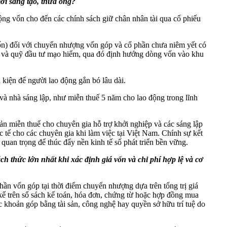
ới sáng tạo, thưa ông?
động vốn cho đến các chính sách giữ chân nhân tài qua cổ phiếu
ốn) đối với chuyển nhượng vốn góp và cổ phần chưa niêm yết có
tup và quỹ đầu tư mạo hiểm, qua đó định hướng dòng vốn vào khu
 kiện để người lao động gắn bó lâu dài.
và nhà sáng lập, như miễn thuế 5 năm cho lao động trong lĩnh
hoản miễn thuế cho chuyên gia hỗ trợ khởi nghiệp và các sáng lập
c tế cho các chuyên gia khi làm việc tại Việt Nam. Chính sự kết
quan trọng để thúc đẩy nền kinh tế số phát triển bền vững.
ch thức lớn nhất khi xác định giá vốn và chi phí hợp lệ và cơ
phần vốn góp tại thời điểm chuyển nhượng dựa trên tổng trị giá
 kế trên sổ sách kế toán, hóa đơn, chứng từ hoặc hợp đồng mua
các khoản góp bằng tài sản, công nghệ hay quyền sở hữu trí tuệ do