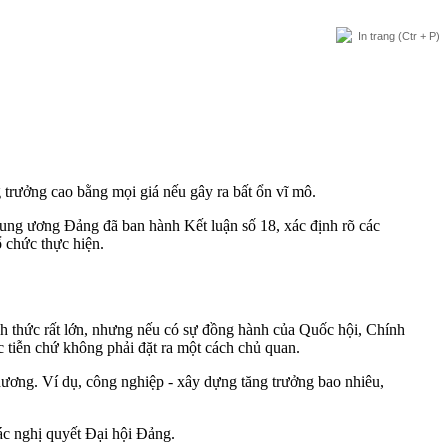
In trang
(Ctr + P)
trưởng cao bằng mọi giá nếu gây ra bất ổn vĩ mô.
rung ương Đảng đã ban hành Kết luận số 18, xác định rõ các
 chức thực hiện.
ch thức rất lớn, nhưng nếu có sự đồng hành của Quốc hội, Chính
c tiễn chứ không phải đặt ra một cách chủ quan.
phương. Ví dụ, công nghiệp - xây dựng tăng trưởng bao nhiêu,
ác nghị quyết Đại hội Đảng.