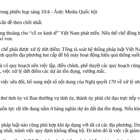
rong phiên họp sáng 10/4 - Ảnh: Media Quốc hội
vấn đề then chốt nhất.
g thoáng cho “cỗ xe kinh tế” Việt Nam phát triển. Nếu thể chế đồng b
ví von.
hế phải được xử lý dứt điểm: Tổng rà soát hệ thống pháp luật Việt Na
nh quyền địa phương hai cấp để bộ máy hoạt động hiệu quả thông suốt
hải có quy hoạch nên việc lập, điều chỉnh, phê duyệt các quy hoạch cũ
t, việc xử lý dứt điểm các dự án tồn đọng, vướng mắc.
 việc sửa đổi, bổ sung một số nội dung của Nghị quyết 170 về xử lý n
hư tỉnh ủy và Ban thường vụ tỉnh ủy, thành ủy phải chỉ đạo trực tiếp v
ồn lực rất lớn đang nằm ở hàng nghìn dự án đất đai tồn đọng. Nếu khơi
 pháp luật nào cũng phù hợp khi áp dụng với tất cả các địa phương. Do
 nhất, tránh việc quy định không đồng bộ. Đi kèm đó là việc cắt giảm 