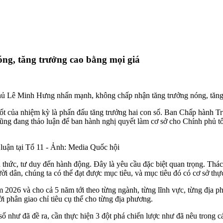
g, tăng trưởng cao bằng mọi giá
hủ Lê Minh Hưng nhấn mạnh, không chấp nhận tăng trưởng nóng, tăng 
uốt của nhiệm kỳ là phấn đấu tăng trưởng hai con số. Ban Chấp hành T
ũng đang thảo luận để ban hành nghị quyết làm cơ sở cho Chính phủ tổ
luận tại Tổ 11 - Ảnh: Media Quốc hội
n thức, tư duy đến hành động. Đây là yêu cầu đặc biệt quan trọng. Thá
 dân, chúng ta có thể đạt được mục tiêu, và mục tiêu đó có cơ sở thự
m 2026 và cho cả 5 năm tới theo từng ngành, từng lĩnh vực, từng địa 
i phân giao chỉ tiêu cụ thể cho từng địa phương.
ố như đã đề ra, cần thực hiện 3 đột phá chiến lược như đã nêu trong c