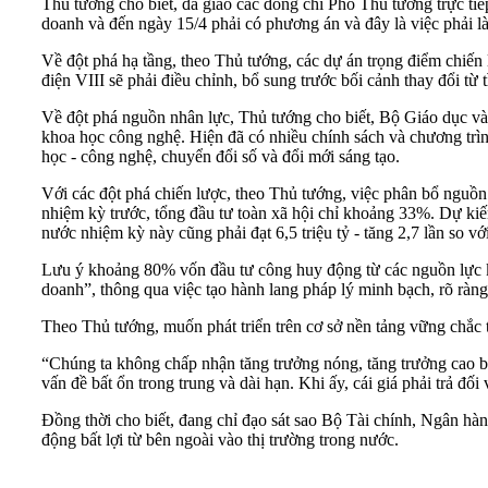
Thủ tướng cho biết, đã giao các đồng chí Phó Thủ tướng trực tiế
doanh và đến ngày 15/4 phải có phương án và đây là việc phải l
Về đột phá hạ tầng, theo Thủ tướng, các dự án trọng điểm chiến
điện VIII sẽ phải điều chỉnh, bổ sung trước bối cảnh thay đổi từ
Về đột phá nguồn nhân lực, Thủ tướng cho biết, Bộ Giáo dục và 
khoa học công nghệ. Hiện đã có nhiều chính sách và chương trìn
học - công nghệ, chuyển đổi số và đổi mới sáng tạo.
Với các đột phá chiến lược, theo Thủ tướng, việc phân bổ nguồn 
nhiệm kỳ trước, tổng đầu tư toàn xã hội chỉ khoảng 33%. Dự kiến
nước nhiệm kỳ này cũng phải đạt 6,5 triệu tỷ - tăng 2,7 lần so v
Lưu ý khoảng 80% vốn đầu tư công huy động từ các nguồn lực k
doanh”, thông qua việc tạo hành lang pháp lý minh bạch, rõ ràn
Theo Thủ tướng, muốn phát triển trên cơ sở nền tảng vững chắc th
“Chúng ta không chấp nhận tăng trưởng nóng, tăng trưởng cao bằn
vấn đề bất ổn trong trung và dài hạn. Khi ấy, cái giá phải trả đối
Đồng thời cho biết, đang chỉ đạo sát sao Bộ Tài chính, Ngân hà
động bất lợi từ bên ngoài vào thị trường trong nước.