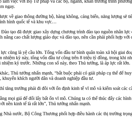
p làm việc với Bộ Tư pháp và các bộ, ngành, khẩn trương trình phương 
àm ngay.
 lược về giao thông đường bộ, hàng không, cảng biển, năng lượng sẽ t
 tình hình quốc tế và khu vực…
Đào tạo đã được giao xây dựng chương trình đào tạo nguồn nhân lực ch
h nâng cao chất lượng giáo dục và đào tạo, nên cần phải phối hợp với 
lực cũng là yệ cầu lớn. Tổng vốn đầu tư bình quân toàn xã hội giai đo
 nhiệm kỳ này, tổng vốn đầu tư công trên 8 triệu tỷ đồng, trong khi n
ới nhiệm kỳ trước. Những con số này, theo Thủ tướng, là áp lực rất lớn.
hác, Thủ tướng nhấn mạnh, “bắt buộc phải có giải pháp cụ thể để huy
g, khuyến khích người dân và doanh nghiệp đầu tư.
ì tăng trưởng phải đi đôi với ổn định kinh tế vĩ mô và kiểm soát các câ
g mọi giá để đổi lấy bất ổn vĩ mô. Chúng ta có thể thúc đẩy các hình 
 với nền kinh tế là rất lớn”, Thủ tướng nhấn mạnh.
ng Nhà nước, Bộ Công Thương phối hợp điều hành các thị trường trọng 