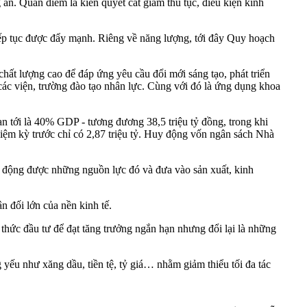
án. Quan điểm là kiên quyết cắt giảm thủ tục, điều kiện kinh
iếp tục được đẩy mạnh. Riêng về năng lượng, tới đây Quy hoạch
ất lượng cao để đáp ứng yêu cầu đổi mới sáng tạo, phát triển
các viện, trường đào tạo nhân lực. Cùng với đó là ứng dụng khoa
ạn tới là 40% GDP - tương đương 38,5 triệu tỷ đồng, trong khi
hiệm kỳ trước chỉ có 2,87 triệu tỷ. Huy động vốn ngân sách Nhà
 động được những nguồn lực đó và đưa vào sản xuất, kinh
n đối lớn của nền kinh tế.
thức đầu tư để đạt tăng trưởng ngắn hạn nhưng đổi lại là những
yếu như xăng dầu, tiền tệ, tỷ giá… nhằm giảm thiểu tối đa tác