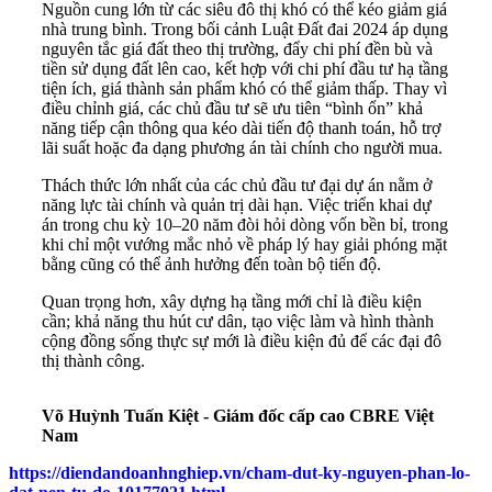
Nguồn cung lớn từ các siêu đô thị khó có thể kéo giảm giá
nhà trung bình. Trong bối cảnh Luật Đất đai 2024 áp dụng
nguyên tắc giá đất theo thị trường, đẩy chi phí đền bù và
tiền sử dụng đất lên cao, kết hợp với chi phí đầu tư hạ tầng
tiện ích, giá thành sản phẩm khó có thể giảm thấp. Thay vì
điều chỉnh giá, các chủ đầu tư sẽ ưu tiên “bình ổn” khả
năng tiếp cận thông qua kéo dài tiến độ thanh toán, hỗ trợ
lãi suất hoặc đa dạng phương án tài chính cho người mua.
Thách thức lớn nhất của các chủ đầu tư đại dự án nằm ở
năng lực tài chính và quản trị dài hạn. Việc triển khai dự
án trong chu kỳ 10–20 năm đòi hỏi dòng vốn bền bỉ, trong
khi chỉ một vướng mắc nhỏ về pháp lý hay giải phóng mặt
bằng cũng có thể ảnh hưởng đến toàn bộ tiến độ.
Quan trọng hơn, xây dựng hạ tầng mới chỉ là điều kiện
cần; khả năng thu hút cư dân, tạo việc làm và hình thành
cộng đồng sống thực sự mới là điều kiện đủ để các đại đô
thị thành công.
Võ Huỳnh Tuấn Kiệt - Giám đốc cấp cao CBRE Việt
Nam
https://diendandoanhnghiep.vn/cham-dut-ky-nguyen-phan-lo-