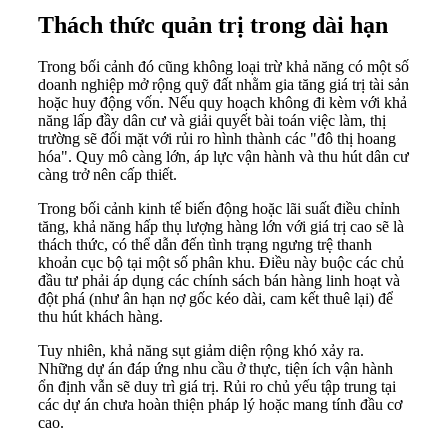
Thách thức quản trị trong dài hạn
Trong bối cảnh đó cũng không loại trừ khả năng có một số
doanh nghiệp mở rộng quỹ đất nhằm gia tăng giá trị tài sản
hoặc huy động vốn. Nếu quy hoạch không đi kèm với khả
năng lấp đầy dân cư và giải quyết bài toán việc làm, thị
trường sẽ đối mặt với rủi ro hình thành các "đô thị hoang
hóa". Quy mô càng lớn, áp lực vận hành và thu hút dân cư
càng trở nên cấp thiết.
Trong bối cảnh kinh tế biến động hoặc lãi suất điều chỉnh
tăng, khả năng hấp thụ lượng hàng lớn với giá trị cao sẽ là
thách thức, có thể dẫn đến tình trạng ngưng trệ thanh
khoản cục bộ tại một số phân khu. Điều này buộc các chủ
đầu tư phải áp dụng các chính sách bán hàng linh hoạt và
đột phá (như ân hạn nợ gốc kéo dài, cam kết thuê lại) để
thu hút khách hàng.
Tuy nhiên, khả năng sụt giảm diện rộng khó xảy ra.
Những dự án đáp ứng nhu cầu ở thực, tiện ích vận hành
ổn định vẫn sẽ duy trì giá trị. Rủi ro chủ yếu tập trung tại
các dự án chưa hoàn thiện pháp lý hoặc mang tính đầu cơ
cao.