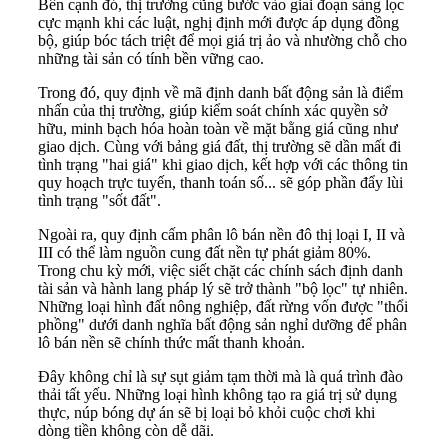
Bên cạnh đó, thị trường cũng bước vào giai đoạn sàng lọc
cực mạnh khi các luật, nghị định mới được áp dụng đồng
bộ, giúp bóc tách triệt để mọi giá trị ảo và nhường chỗ cho
những tài sản có tính bền vững cao.
Trong đó, quy định về mã định danh bất động sản là điểm
nhấn của thị trường, giúp kiểm soát chính xác quyền sở
hữu, minh bạch hóa hoàn toàn về mặt bằng giá cũng như
giao dịch. Cùng với bảng giá đất, thị trường sẽ dần mất đi
tình trạng "hai giá" khi giao dịch, kết hợp với các thông tin
quy hoạch trực tuyến, thanh toán số... sẽ góp phần đẩy lùi
tình trạng "sốt đất".
Ngoài ra, quy định cấm phân lô bán nền đô thị loại I, II và
III có thể làm nguồn cung đất nền tự phát giảm 80%.
Trong chu kỳ mới, việc siết chặt các chính sách định danh
tài sản và hành lang pháp lý sẽ trở thành "bộ lọc" tự nhiên.
Những loại hình đất nông nghiệp, đất rừng vốn được "thổi
phồng" dưới danh nghĩa bất động sản nghỉ dưỡng để phân
lô bán nền sẽ chính thức mất thanh khoản.
Đây không chỉ là sự sụt giảm tạm thời mà là quá trình đào
thải tất yếu. Những loại hình không tạo ra giá trị sử dụng
thực, núp bóng dự án sẽ bị loại bỏ khỏi cuộc chơi khi
dòng tiền không còn dễ dãi.