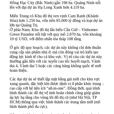
Hồng Hạc City (Bắc Ninh) gần 198 ha. Quảng Ninh nổi
lên với đại dự án Hạ Long Xanh hơn 4.119 ha.
Miền Trung có Khu đô thị ven vịnh Cam Ranh (Khánh
Hòa) hơn 1.250 ha, vốn trên 85.000 tỷ đồng và loạt dự án
lớn tại Quảng Trị.
Ở phía Nam, Khu đô thị lấn biển Cần Giờ – Vinhomes
Green Paradise nổi bật với quy mô 2.870 ha, vốn khoảng
10 tỷ USD, với điểm nhấn tòa tháp 108 tầng.
Ở góc độ quy hoạch, các dự án này không chỉ đơn thuần
cung cấp sản phẩm nhà ở, mà còn đóng vai trò kiến tạo
động lực kinh tế cho cả khu vực. Vị trí của các dự án này
thường gắn liền với các tuyến cao tốc huyết mạch, Vành
đai 4, Vành đai 5 hoặc các cảng hàng không quốc tế mới
hoàn thiện.
Các đại dự án sẽ thiết lập mặt bằng giá mới cho khu vực
xung quanh, đặc biệt khi được định vị ở phân khúc trung –
cao cấp với hệ tiện ích “all-in-one”. Đồng thời, quá trình
hình thành các đô thị vệ tinh hoàn chỉnh cũng giúp giảm
áp lực hạ tầng cho vùng lõi đô thị cũ (như Hà Nội, TP
HCM) thông qua việc hình thành các trung tâm mới (mô
hình thành phố đa cực).