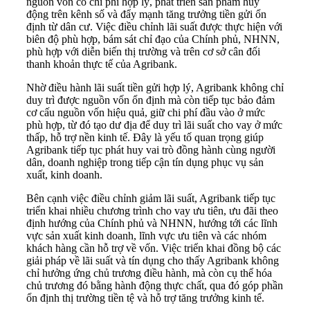
nguồn vốn có chi phí hợp lý, phát triển sản phẩm huy
động trên kênh số và đẩy mạnh tăng trưởng tiền gửi ổn
định từ dân cư. Việc điều chỉnh lãi suất được thực hiện với
biên độ phù hợp, bám sát chỉ đạo của Chính phủ, NHNN,
phù hợp với diễn biến thị trường và trên cơ sở cân đối
thanh khoản thực tế của Agribank.
Nhờ điều hành lãi suất tiền gửi hợp lý, Agribank không chỉ
duy trì được nguồn vốn ổn định mà còn tiếp tục bảo đảm
cơ cấu nguồn vốn hiệu quả, giữ chi phí đầu vào ở mức
phù hợp, từ đó tạo dư địa để duy trì lãi suất cho vay ở mức
thấp, hỗ trợ nền kinh tế. Đây là yếu tố quan trọng giúp
Agribank tiếp tục phát huy vai trò đồng hành cùng người
dân, doanh nghiệp trong tiếp cận tín dụng phục vụ sản
xuất, kinh doanh.
Bên cạnh việc điều chỉnh giảm lãi suất, Agribank tiếp tục
triển khai nhiều chương trình cho vay ưu tiên, ưu đãi theo
định hướng của Chính phủ và NHNN, hướng tới các lĩnh
vực sản xuất kinh doanh, lĩnh vực ưu tiên và các nhóm
khách hàng cần hỗ trợ về vốn. Việc triển khai đồng bộ các
giải pháp về lãi suất và tín dụng cho thấy Agribank không
chỉ hưởng ứng chủ trương điều hành, mà còn cụ thể hóa
chủ trương đó bằng hành động thực chất, qua đó góp phần
ổn định thị trường tiền tệ và hỗ trợ tăng trưởng kinh tế.