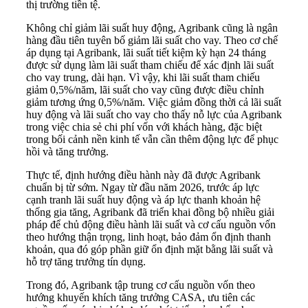
thị trường tiền tệ.
Không chỉ giảm lãi suất huy động, Agribank cũng là ngân
hàng đầu tiên tuyên bố giảm lãi suất cho vay. Theo cơ chế
áp dụng tại Agribank, lãi suất tiết kiệm kỳ hạn 24 tháng
được sử dụng làm lãi suất tham chiếu để xác định lãi suất
cho vay trung, dài hạn. Vì vậy, khi lãi suất tham chiếu
giảm 0,5%/năm, lãi suất cho vay cũng được điều chỉnh
giảm tương ứng 0,5%/năm. Việc giảm đồng thời cả lãi suất
huy động và lãi suất cho vay cho thấy nỗ lực của Agribank
trong việc chia sẻ chi phí vốn với khách hàng, đặc biệt
trong bối cảnh nền kinh tế vẫn cần thêm động lực để phục
hồi và tăng trưởng.
Thực tế, định hướng điều hành này đã được Agribank
chuẩn bị từ sớm. Ngay từ đầu năm 2026, trước áp lực
cạnh tranh lãi suất huy động và áp lực thanh khoản hệ
thống gia tăng, Agribank đã triển khai đồng bộ nhiều giải
pháp để chủ động điều hành lãi suất và cơ cấu nguồn vốn
theo hướng thận trọng, linh hoạt, bảo đảm ổn định thanh
khoản, qua đó góp phần giữ ổn định mặt bằng lãi suất và
hỗ trợ tăng trưởng tín dụng.
Trong đó, Agribank tập trung cơ cấu nguồn vốn theo
hướng khuyến khích tăng trưởng CASA, ưu tiên các