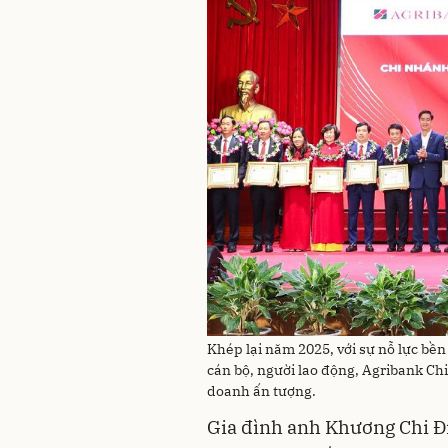
Khép lại năm 2025, với sự nỗ lực bền
cán bộ, người lao động, Agribank C
doanh ấn tượng.
Gia đình anh Khương Chi Đị