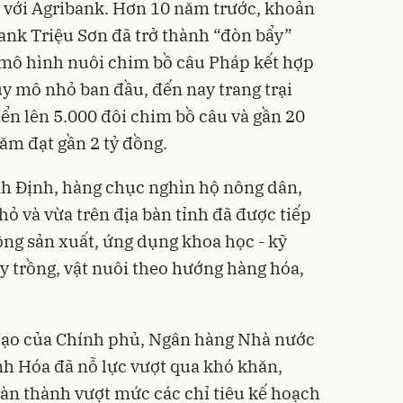
 với Agribank. Hơn 10 năm trước, khoản
bank Triệu Sơn đã trở thành “đòn bẩy”
mô hình nuôi chim bồ câu Pháp kết hợp
y mô nhỏ ban đầu, đến nay trang trại
iển lên 5.000 đôi chim bồ câu và gần 20
ăm đạt gần 2 tỷ đồng.
nh Định, hàng chục nghìn hộ nông dân,
ỏ và vừa trên địa bàn tỉnh đã được tiếp
ộng sản xuất, ứng dụng khoa học - kỹ
y trồng, vật nuôi theo hướng hàng hóa,
đạo của Chính phủ, Ngân hàng Nhà nước
h Hóa đã nỗ lực vượt qua khó khăn,
àn thành vượt mức các chỉ tiêu kế hoạch