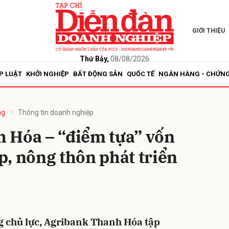
GIỚI THIỆU
bình luận
Thứ Bảy,
08/08/2026
P LUẬT
KHỞI NGHIỆP
BẤT ĐỘNG SẢN
QUỐC TẾ
NGÂN HÀNG - CHỨN
ng
Thông tin doanh nghiệp
 Hóa – “điểm tựa” vốn
, nông thôn phát triển
Hủy
G
g chủ lực, Agribank Thanh Hóa tập