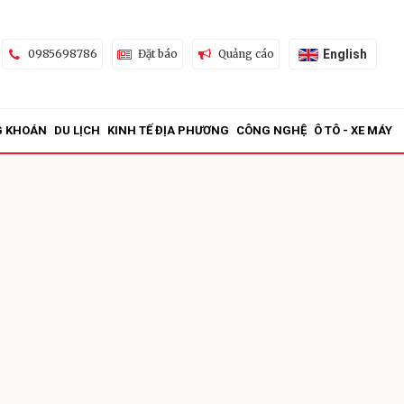
English
0985698786
Đặt báo
Quảng cáo
G KHOÁN
DU LỊCH
KINH TẾ ĐỊA PHƯƠNG
CÔNG NGHỆ
Ô TÔ - XE MÁY
ửi