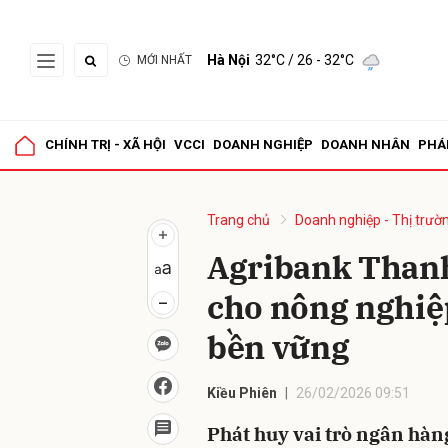
Hà Nội
32°C
/ 26 - 32°C
MỚI NHẤT
Gửi 
CHÍNH TRỊ - XÃ HỘI
VCCI
DOANH NGHIỆP
DOANH NHÂN
PHÁ
Trang chủ
Doanh nghiệp - Thị trườ
Agribank Thanh
cho nông nghiệp
bền vững
Kiều Phiên
26/02/2026 09:51
Phát huy vai trò ngân hàn