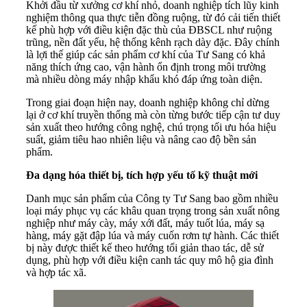
Khởi đầu từ xưởng cơ khí nhỏ, doanh nghiệp tích lũy kinh
nghiệm thông qua thực tiễn đồng ruộng, từ đó cải tiến thiết
kế phù hợp với điều kiện đặc thù của ĐBSCL như ruộng
trũng, nền đất yếu, hệ thống kênh rạch dày đặc. Đây chính
là lợi thế giúp các sản phẩm cơ khí của Tư Sang có khả
năng thích ứng cao, vận hành ổn định trong môi trường
mà nhiều dòng máy nhập khẩu khó đáp ứng toàn diện.
Trong giai đoạn hiện nay, doanh nghiệp không chỉ dừng
lại ở cơ khí truyền thống mà còn từng bước tiếp cận tư duy
sản xuất theo hướng công nghệ, chú trọng tối ưu hóa hiệu
suất, giảm tiêu hao nhiên liệu và nâng cao độ bền sản
phẩm.
Đa dạng hóa thiết bị, tích hợp yếu tố kỹ thuật mới
Danh mục sản phẩm của Công ty Tư Sang bao gồm nhiều
loại máy phục vụ các khâu quan trọng trong sản xuất nông
nghiệp như máy cày, máy xới đất, máy tuốt lúa, máy sạ
hàng, máy gặt đập lúa và máy cuốn rơm tự hành. Các thiết
bị này được thiết kế theo hướng tối giản thao tác, dễ sử
dụng, phù hợp với điều kiện canh tác quy mô hộ gia đình
và hợp tác xã.