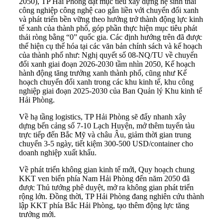
2050), TP Hải Phòng đặt mục tiêu xây dựng hệ sinh thái
công nghiệp công nghệ cao gắn liền với chuyển đổi xanh
và phát triển bền vững theo hướng trở thành động lực kinh
tế xanh của thành phố, góp phần thực hiện mục tiêu phát
thải ròng bằng “0” quốc gia. Các định hướng trên đã được
thể hiện cụ thể hóa tại các văn bản chính sách và kế hoạch
của thành phố như: Nghị quyết số 08-NQ/TU về chuyển
đổi xanh giai đoạn 2026-2030 tầm nhìn 2050, Kế hoạch
hành động tăng trưởng xanh thành phố, cũng như Kế
hoạch chuyển đổi xanh trong các khu kinh tế, khu công
nghiệp giai đoạn 2025-2030 của Ban Quản lý Khu kinh tế
Hải Phòng.
Về hạ tầng logistics, TP Hải Phòng sẽ đẩy nhanh xây
dựng bến cảng số 7-10 Lạch Huyện, mở thêm tuyến tàu
trực tiếp đến Bắc Mỹ và châu Âu, giảm thời gian trung
chuyển 3-5 ngày, tiết kiệm 300-500 USD/container cho
doanh nghiệp xuất khẩu.
Về phát triển không gian kinh tế mới, Quy hoạch chung
KKT ven biển phía Nam Hải Phòng đến năm 2050 đã
được Thủ tướng phê duyệt, mở ra không gian phát triển
rộng lớn. Đồng thời, TP Hải Phòng đang nghiên cứu thành
lập KKT phía Bắc Hải Phòng, tạo thêm động lực tăng
trưởng mới.