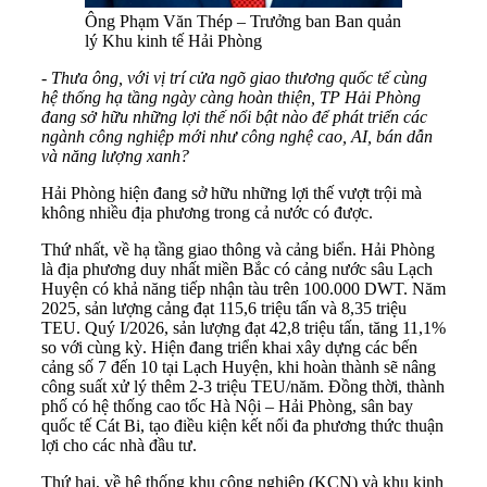
Ông Phạm Văn Thép – Trưởng ban Ban quản
lý Khu kinh tế Hải Phòng
- Thưa ông, với vị trí cửa ngõ giao thương quốc tế cùng
hệ thống hạ tầng ngày càng hoàn thiện, TP Hải Phòng
đang sở hữu những lợi thế nổi bật nào để phát triển các
ngành công nghiệp mới như công nghệ cao, AI, bán dẫn
và năng lượng xanh?
Hải Phòng hiện đang sở hữu những lợi thế vượt trội mà
không nhiều địa phương trong cả nước có được.
Thứ nhất, về hạ tầng giao thông và cảng biển. Hải Phòng
là địa phương duy nhất miền Bắc có cảng nước sâu Lạch
Huyện có khả năng tiếp nhận tàu trên 100.000 DWT. Năm
2025, sản lượng cảng đạt 115,6 triệu tấn và 8,35 triệu
TEU. Quý I/2026, sản lượng đạt 42,8 triệu tấn, tăng 11,1%
so với cùng kỳ. Hiện đang triển khai xây dựng các bến
cảng số 7 đến 10 tại Lạch Huyện, khi hoàn thành sẽ nâng
công suất xử lý thêm 2-3 triệu TEU/năm. Đồng thời, thành
phố có hệ thống cao tốc Hà Nội – Hải Phòng, sân bay
quốc tế Cát Bi, tạo điều kiện kết nối đa phương thức thuận
lợi cho các nhà đầu tư.
Thứ hai, về hệ thống khu công nghiệp (KCN) và khu kinh