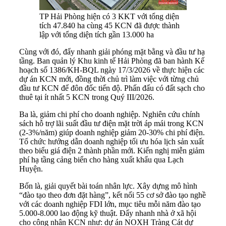
TP Hải Phòng hiện có 3 KKT với tổng diện
tích 47.840 ha cùng 45 KCN đã được thành
lập với tổng diện tích gần 13.000 ha
Cùng với đó, đẩy nhanh giải phóng mặt bằng và đầu tư hạ
tầng. Ban quản lý Khu kinh tế Hải Phòng đã ban hành Kế
hoạch số 1386/KH-BQL ngày 17/3/2026 về thực hiện các
dự án KCN mới, đồng thời chủ trì làm việc với từng chủ
đầu tư KCN để đôn đốc tiến độ. Phấn đấu có đất sạch cho
thuê tại ít nhất 5 KCN trong Quý III/2026.
Ba là, giảm chi phí cho doanh nghiệp. Nghiên cứu chính
sách hỗ trợ lãi suất đầu tư điện mặt trời áp mái trong KCN
(2-3%/năm) giúp doanh nghiệp giảm 20-30% chi phí điện.
Tổ chức hướng dẫn doanh nghiệp tối ưu hóa lịch sản xuất
theo biểu giá điện 2 thành phần mới. Kiến nghị miễn giảm
phí hạ tầng cảng biển cho hàng xuất khẩu qua Lạch
Huyện.
Bốn là, giải quyết bài toán nhân lực. Xây dựng mô hình
“đào tạo theo đơn đặt hàng”, kết nối 55 cơ sở đào tạo nghề
với các doanh nghiệp FDI lớn, mục tiêu mỗi năm đào tạo
5.000-8.000 lao động kỹ thuật. Đẩy nhanh nhà ở xã hội
cho công nhân KCN như: dự án NOXH Tràng Cát dự