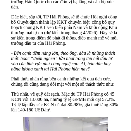
trường Hàn Quốc cho các đơn vị hạ tầng và cán bộ xúc
tiến.
Đặc biệt, sắp tới, TP Hải Phòng sẽ tổ chức Hội nghị công
bố Quyết định thành lập KKT chuyên biệt, công bố quy
hoạch chung KKT ven biển phía Nam và khởi động Khu
thương mại tự do (dự kiến trong tháng 4/2026). Đây sẽ là
sự kiện trọng điểm để phát đi thông điệp mạnh mẽ về môi
trường đầu tư của Hải Phòng.
- Bên cạnh tiềm năng lớn, theo ông, đâu là những thách
thức hoặc “điểm nghẽn” lớn nhất trong thu hút đầu tư
vào các lĩnh vực như công nghệ cao, AI, bán dẫn hay
năng lượng xanh tại Hải Phòng hiện nay?
Phải thừa nhận rằng bên cạnh những kết quả tích cực,
chúng tôi cũng đang đối mặt với một số thách thức như:
Thứ nhất, về quỹ đất sạch. Mặc dù TP Hải Phòng có 45
KCN với 13.000 ha, nhưng tỷ lệ GPMB mới đạt 57,2%.
Tỷ lệ lấp đầy các KCN cũ đạt 80-98%, giá thuê tăng 30%
lên 140-180 USD/m².