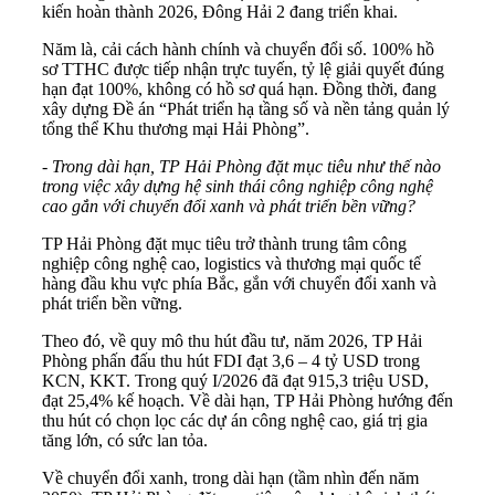
kiến hoàn thành 2026, Đông Hải 2 đang triển khai.
Năm là, cải cách hành chính và chuyển đổi số. 100% hồ
sơ TTHC được tiếp nhận trực tuyến, tỷ lệ giải quyết đúng
hạn đạt 100%, không có hồ sơ quá hạn. Đồng thời, đang
xây dựng Đề án “Phát triển hạ tầng số và nền tảng quản lý
tổng thể Khu thương mại Hải Phòng”.
- Trong dài hạn, TP Hải Phòng đặt mục tiêu như thế nào
trong việc xây dựng hệ sinh thái công nghiệp công nghệ
cao gắn với chuyển đổi xanh và phát triển bền vững?
TP Hải Phòng đặt mục tiêu trở thành trung tâm công
nghiệp công nghệ cao, logistics và thương mại quốc tế
hàng đầu khu vực phía Bắc, gắn với chuyển đổi xanh và
phát triển bền vững.
Theo đó, về quy mô thu hút đầu tư, năm 2026, TP Hải
Phòng phấn đấu thu hút FDI đạt 3,6 – 4 tỷ USD trong
KCN, KKT. Trong quý I/2026 đã đạt 915,3 triệu USD,
đạt 25,4% kế hoạch. Về dài hạn, TP Hải Phòng hướng đến
thu hút có chọn lọc các dự án công nghệ cao, giá trị gia
tăng lớn, có sức lan tỏa.
Về chuyển đổi xanh, trong dài hạn (tầm nhìn đến năm