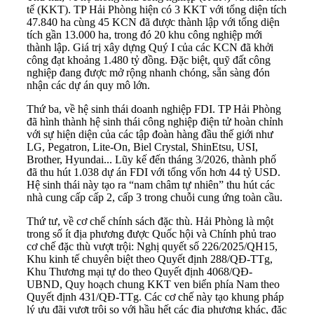
tế (KKT). TP Hải Phòng hiện có 3 KKT với tổng diện tích
47.840 ha cùng 45 KCN đã được thành lập với tổng diện
tích gần 13.000 ha, trong đó 20 khu công nghiệp mới
thành lập. Giá trị xây dựng Quý I của các KCN đã khởi
công đạt khoảng 1.480 tỷ đồng. Đặc biệt, quỹ đất công
nghiệp đang được mở rộng nhanh chóng, sẵn sàng đón
nhận các dự án quy mô lớn.
Thứ ba, về hệ sinh thái doanh nghiệp FDI. TP Hải Phòng
đã hình thành hệ sinh thái công nghiệp điện tử hoàn chỉnh
với sự hiện diện của các tập đoàn hàng đầu thế giới như
LG, Pegatron, Lite-On, Biel Crystal, ShinEtsu, USI,
Brother, Hyundai... Lũy kế đến tháng 3/2026, thành phố
đã thu hút 1.038 dự án FDI với tổng vốn hơn 44 tỷ USD.
Hệ sinh thái này tạo ra “nam châm tự nhiên” thu hút các
nhà cung cấp cấp 2, cấp 3 trong chuỗi cung ứng toàn cầu.
Thứ tư, về cơ chế chính sách đặc thù. Hải Phòng là một
trong số ít địa phương được Quốc hội và Chính phủ trao
cơ chế đặc thù vượt trội: Nghị quyết số 226/2025/QH15,
Khu kinh tế chuyên biệt theo Quyết định 288/QĐ-TTg,
Khu Thương mại tự do theo Quyết định 4068/QĐ-
UBND, Quy hoạch chung KKT ven biển phía Nam theo
Quyết định 431/QĐ-TTg. Các cơ chế này tạo khung pháp
lý ưu đãi vượt trội so với hầu hết các địa phương khác, đặc