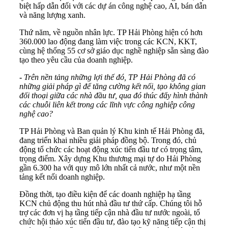
biệt hấp dẫn đối với các dự án công nghệ cao, AI, bán dẫn
và năng lượng xanh.
Thứ năm, về nguồn nhân lực. TP Hải Phòng hiện có hơn
360.000 lao động đang làm việc trong các KCN, KKT,
cùng hệ thống 55 cơ sở giáo dục nghề nghiệp sẵn sàng đào
tạo theo yêu cầu của doanh nghiệp.
-
Trên nền tảng những lợi thế đó, TP Hải Phòng đã có
những giải pháp gì để tăng cường kết nối, tạo không gian
đối thoại giữa các nhà đầu tư, qua đó thúc đẩy hình thành
các chuỗi liên kết trong các lĩnh vực công nghiệp công
nghệ cao?
TP Hải Phòng và Ban quản lý Khu kinh tế Hải Phòng đã,
đang triển khai nhiều giải pháp đồng bộ. Trong đó, chủ
động tổ chức các hoạt động xúc tiến đầu tư có trọng tâm,
trọng điểm. Xây dựng Khu thương mại tự do Hải Phòng
gần 6.300 ha với quy mô lớn nhất cả nước, như một nền
tảng kết nối doanh nghiệp.
Đồng thời, tạo điều kiện để các doanh nghiệp hạ tầng
KCN chủ động thu hút nhà đầu tư thứ cấp. Chúng tôi hỗ
trợ các đơn vị hạ tầng tiếp cận nhà đầu tư nước ngoài, tổ
chức hội thảo xúc tiến đầu tư, đào tạo kỹ năng tiếp cận thị