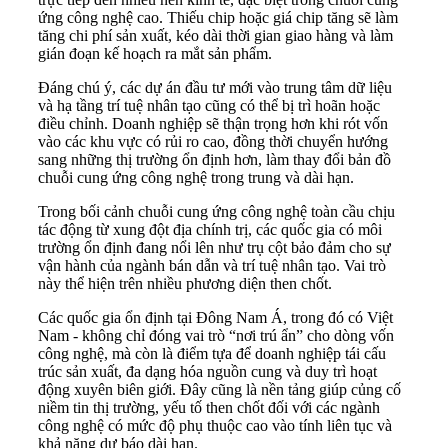
ứng công nghệ cao. Thiếu chip hoặc giá chip tăng sẽ làm
tăng chi phí sản xuất, kéo dài thời gian giao hàng và làm
gián đoạn kế hoạch ra mắt sản phẩm.
Đáng chú ý, các dự án đầu tư mới vào trung tâm dữ liệu
và hạ tầng trí tuệ nhân tạo cũng có thể bị trì hoãn hoặc
điều chỉnh. Doanh nghiệp sẽ thận trọng hơn khi rót vốn
vào các khu vực có rủi ro cao, đồng thời chuyển hướng
sang những thị trường ổn định hơn, làm thay đổi bản đồ
chuỗi cung ứng công nghệ trong trung và dài hạn.
Trong bối cảnh chuỗi cung ứng công nghệ toàn cầu chịu
tác động từ xung đột địa chính trị, các quốc gia có môi
trường ổn định đang nổi lên như trụ cột bảo đảm cho sự
vận hành của ngành bán dẫn và trí tuệ nhân tạo. Vai trò
này thể hiện trên nhiều phương diện then chốt.
Các quốc gia ổn định tại Đông Nam Á, trong đó có Việt
Nam - không chỉ đóng vai trò “nơi trú ẩn” cho dòng vốn
công nghệ, mà còn là điểm tựa để doanh nghiệp tái cấu
trúc sản xuất, đa dạng hóa nguồn cung và duy trì hoạt
động xuyên biên giới. Đây cũng là nền tảng giúp củng cố
niềm tin thị trường, yếu tố then chốt đối với các ngành
công nghệ có mức độ phụ thuộc cao vào tính liên tục và
khả năng dự báo dài hạn.