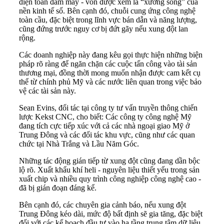
điện toán đám mây - vốn được xem là “xương sống” của
nền kinh tế số. Bên cạnh đó, chuỗi cung ứng công nghệ
toàn cầu, đặc biệt trong lĩnh vực bán dẫn và năng lượng,
cũng đứng trước nguy cơ bị đứt gãy nếu xung đột lan
rộng.
Các doanh nghiệp này đang kêu gọi thực hiện những biện
pháp rõ ràng để ngăn chặn các cuộc tấn công vào tài sản
thương mại, đồng thời mong muốn nhận được cam kết cụ
thể từ chính phủ Mỹ và các nước liên quan trong việc bảo
vệ các tài sản này.
Sean Evins, đối tác tại công ty tư vấn truyền thông chiến
lược Kekst CNC, cho biết: Các công ty công nghệ Mỹ
đang tích cực tiếp xúc với cả các nhà ngoại giao Mỹ ở
Trung Đông và các đối tác khu vực, cũng như các quan
chức tại Nhà Trắng và Lầu Năm Góc.
Những tác động gián tiếp từ xung đột cũng đang dần bộc
lộ rõ. Xuất khẩu khí heli - nguyên liệu thiết yếu trong sản
xuất chip và nhiều quy trình công nghiệp công nghệ cao -
đã bị gián đoạn đáng kể.
Bên cạnh đó, các chuyên gia cảnh báo, nếu xung đột
Trung Đông kéo dài, mức độ bất định sẽ gia tăng, đặc biệt
đối với các kế hoạch đầu tư vào hạ tầng trung tâm dữ liệu