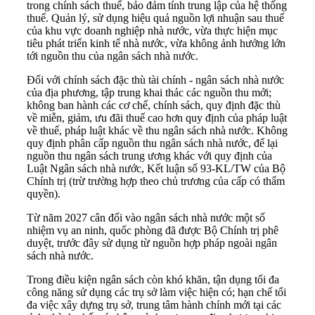
trong chính sách thuế, bảo đảm tính trung lập của hệ thống
thuế. Quản lý, sử dụng hiệu quả nguồn lợi nhuận sau thuế
của khu vực doanh nghiệp nhà nước, vừa thực hiện mục
tiêu phát triển kinh tế nhà nước, vừa không ảnh hưởng lớn
tới nguồn thu của ngân sách nhà nước.
Đối với chính sách đặc thù tài chính - ngân sách nhà nước
của địa phương, tập trung khai thác các nguồn thu mới;
không ban hành các cơ chế, chính sách, quy định đặc thù
về miễn, giảm, ưu đãi thuế cao hơn quy định của pháp luật
về thuế, pháp luật khác về thu ngân sách nhà nước. Không
quy định phân cấp nguồn thu ngân sách nhà nước, để lại
nguồn thu ngân sách trung ương khác với quy định của
Luật Ngân sách nhà nước, Kết luận số 93-KL/TW của Bộ
Chính trị (trừ trường hợp theo chủ trương của cấp có thẩm
quyền).
Từ năm 2027 cân đối vào ngân sách nhà nước một số
nhiệm vụ an ninh, quốc phòng đã được Bộ Chính trị phê
duyệt, trước đây sử dụng từ nguồn hợp pháp ngoài ngân
sách nhà nước.
Trong điều kiện ngân sách còn khó khăn, tận dụng tối đa
công năng sử dụng các trụ sở làm việc hiện có; hạn chế tối
đa việc xây dựng trụ sở, trung tâm hành chính mới tại các