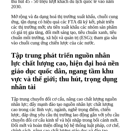
thu hút 45 - 50 triệu lượt khách du lịch quốc tế vào năm
2030.
Mở rộng và đa dạng hoá thị trường xuất khẩu, chuỗi cung
ứng, tận dụng có hiệu quả các FTA đã ký kết, phát triển
các thị trường mới; ưu tiên xuất khẩu các nhóm sản phẩm
có giá trị gia tăng, đổi mới sáng tạo, tiêu chuẩn xanh, tiêu
chuẩn môi trường, xã hội và quản trị (ESG); tham gia sâu
vào chuỗi cung ứng chiến lược của các nước.
Tập trung phát triển nguồn nhân
lực chất lượng cao, hiện đại hoá nền
giáo dục quốc dân, ngang tầm khu
vực và thế giới; thu hút, trọng dụng
nhân tài
Tập trung chuyển đổi cơ cấu, nâng cao chất lượng nguồn
nhân lực; đẩy mạnh đào tạo nguồn nhân lực chất lượng
cao trong các lĩnh vực, ngành, nghề trọng điểm, chiến
lược, đáp ứng yêu cầu thị trường lao động gắn với yêu cầu
chuyển đổi cơ cấu kinh tế và hội nhập trong bối cảnh mới.
Đổi mới và hoàn thiện đồng bộ hệ thống luật pháp, cơ chế,
chính sách, nâng cao chất lượng giáo dục và đào tạo