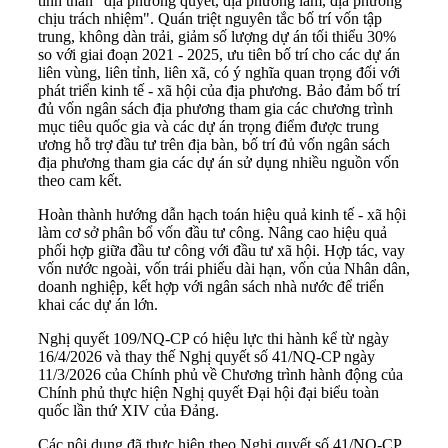
tinh thần "địa phương quyết, địa phương làm, địa phương
chịu trách nhiệm". Quán triệt nguyên tắc bố trí vốn tập
trung, không dàn trải, giảm số lượng dự án tối thiểu 30%
so với giai đoạn 2021 - 2025, ưu tiên bố trí cho các dự án
liên vùng, liên tỉnh, liên xã, có ý nghĩa quan trọng đối với
phát triển kinh tế - xã hội của địa phương. Bảo đảm bố trí
đủ vốn ngân sách địa phương tham gia các chương trình
mục tiêu quốc gia và các dự án trọng điểm được trung
ương hỗ trợ đầu tư trên địa bàn, bố trí đủ vốn ngân sách
địa phương tham gia các dự án sử dụng nhiều nguồn vốn
theo cam kết.
Hoàn thành hướng dẫn hạch toán hiệu quả kinh tế - xã hội
làm cơ sở phân bổ vốn đầu tư công. Nâng cao hiệu quả
phối hợp giữa đầu tư công với đầu tư xã hội. Hợp tác, vay
vốn nước ngoài, vốn trái phiếu dài hạn, vốn của Nhân dân,
doanh nghiệp, kết hợp với ngân sách nhà nước để triển
khai các dự án lớn.
Nghị quyết 109/NQ-CP có hiệu lực thi hành kể từ ngày
16/4/2026 và thay thế Nghị quyết số 41/NQ-CP ngày
11/3/2026 của Chính phủ về Chương trình hành động của
Chính phủ thực hiện Nghị quyết Đại hội đại biểu toàn
quốc lần thứ XIV của Đảng.
Các nội dung đã thực hiện theo Nghị quyết số 41/NQ-CP