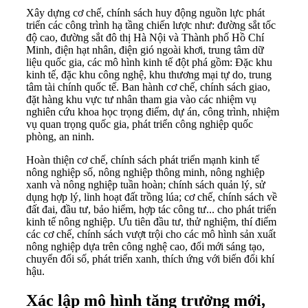
Xây dựng cơ chế, chính sách huy động nguồn lực phát
triển các công trình hạ tầng chiến lược như: đường sắt tốc
độ cao, đường sắt đô thị Hà Nội và Thành phố Hồ Chí
Minh, điện hạt nhân, điện gió ngoài khơi, trung tâm dữ
liệu quốc gia, các mô hình kinh tế đột phá gồm: Đặc khu
kinh tế, đặc khu công nghệ, khu thương mại tự do, trung
tâm tài chính quốc tế. Ban hành cơ chế, chính sách giao,
đặt hàng khu vực tư nhân tham gia vào các nhiệm vụ
nghiên cứu khoa học trọng điểm, dự án, công trình, nhiệm
vụ quan trọng quốc gia, phát triển công nghiệp quốc
phòng, an ninh.
Hoàn thiện cơ chế, chính sách phát triển mạnh kinh tế
nông nghiệp số, nông nghiệp thông minh, nông nghiệp
xanh và nông nghiệp tuần hoàn; chính sách quản lý, sử
dụng hợp lý, linh hoạt đất trồng lúa; cơ chế, chính sách về
đất đai, đầu tư, bảo hiểm, hợp tác công tư... cho phát triển
kinh tế nông nghiệp. Ưu tiên đầu tư, thử nghiệm, thí điểm
các cơ chế, chính sách vượt trội cho các mô hình sản xuất
nông nghiệp dựa trên công nghệ cao, đổi mới sáng tạo,
chuyển đổi số, phát triển xanh, thích ứng với biến đổi khí
hậu.
Xác lập mô hình tăng trưởng mới,