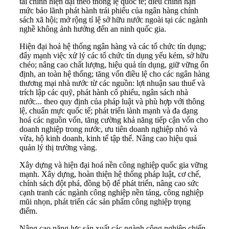
tài chính hiện đại theo thông lệ quốc tế; điều chỉnh hạn
mức bảo lãnh phát hành trái phiếu của ngân hàng chính
sách xã hội; mở rộng tỉ lệ sở hữu nước ngoài tại các ngành
nghề không ảnh hưởng đến an ninh quốc gia.
Hiện đại hoá hệ thống ngân hàng và các tổ chức tín dụng;
đẩy mạnh việc xử lý các tổ chức tín dụng yếu kém, sở hữu
chéo; nâng cao chất lượng, hiệu quả tín dụng, giữ vững ổn
định, an toàn hệ thống; tăng vốn điều lệ cho các ngân hàng
thương mại nhà nước từ các nguồn: lợi nhuận sau thuế và
trích lập các quỹ, phát hành cổ phiếu, ngân sách nhà
nước... theo quy định của pháp luật và phù hợp với thông
lệ, chuẩn mực quốc tế; phát triển lành mạnh và đa dạng
hoá các nguồn vốn, tăng cường khả năng tiếp cận vốn cho
doanh nghiệp trong nước, ưu tiên doanh nghiệp nhỏ và
vừa, hộ kinh doanh, kinh tể tập thể. Nâng cao hiệu quả
quản lý thị trường vàng.
Xây dựng và hiện đại hoá nền công nghiệp quốc gia vững
mạnh. Xây dựng, hoàn thiện hệ thống pháp luật, cơ chế,
chính sách đột phá, đồng bộ để phát triển, nâng cao sức
cạnh tranh các ngành công nghiệp nền tảng, công nghiệp
mũi nhọn, phát triển các sản phẩm công nghiệp trọng
điểm.
Nâng cao năng lực sản xuất các ngành công nghiệp chiến