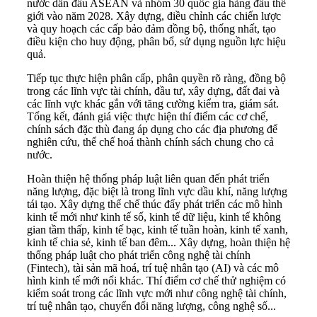
nước dẫn đầu ASEAN và nhóm 30 quốc gia hàng đầu thế
giới vào năm 2028. Xây dựng, điều chỉnh các chiến lược
và quy hoạch các cấp bảo đảm đồng bộ, thống nhất, tạo
điều kiện cho huy động, phân bổ, sử dụng nguồn lực hiệu
quả.
Tiếp tục thực hiện phân cấp, phân quyền rõ ràng, đồng bộ
trong các lĩnh vực tài chính, đầu tư, xây dựng, đất đai và
các lĩnh vực khác gắn với tăng cường kiểm tra, giám sát.
Tổng kết, đánh giá việc thực hiện thí điểm các cơ chế,
chính sách đặc thù đang áp dụng cho các địa phương để
nghiên cứu, thể chế hoá thành chính sách chung cho cả
nước.
Hoàn thiện hệ thống pháp luật liên quan đến phát triển
năng lượng, đặc biệt là trong lĩnh vực dầu khí, năng lượng
tái tạo. Xây dựng thể chế thúc đẩy phát triển các mô hình
kinh tế mới như kinh tế số, kinh tế dữ liệu, kinh tế không
gian tầm thấp, kinh tế bạc, kinh tế tuần hoàn, kinh tế xanh,
kinh tế chia sẻ, kinh tế ban đêm... Xây dựng, hoàn thiện hệ
thống pháp luật cho phát triển công nghệ tài chính
(Fintech), tài sản mã hoá, trí tuệ nhân tạo (AI) và các mô
hình kinh tế mới nổi khác. Thí điểm cơ chế thử nghiệm có
kiểm soát trong các lĩnh vực mới như công nghệ tài chính,
trí tuệ nhân tạo, chuyển đổi năng lượng, công nghệ số...