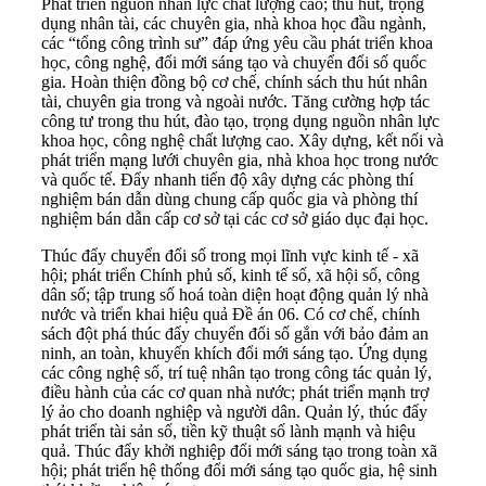
Phát triển nguồn nhân lực chất lượng cao; thu hút, trọng
dụng nhân tài, các chuyên gia, nhà khoa học đầu ngành,
các “tổng công trình sư” đáp ứng yêu cầu phát triển khoa
học, công nghệ, đổi mới sáng tạo và chuyển đổi số quốc
gia. Hoàn thiện đồng bộ cơ chế, chính sách thu hút nhân
tài, chuyên gia trong và ngoài nước. Tăng cường hợp tác
công tư trong thu hút, đào tạo, trọng dụng nguồn nhân lực
khoa học, công nghệ chất lượng cao. Xây dựng, kết nối và
phát triển mạng lưới chuyên gia, nhà khoa học trong nước
và quốc tế. Đẩy nhanh tiến độ xây dựng các phòng thí
nghiệm bán dẫn dùng chung cấp quốc gia và phòng thí
nghiệm bán dẫn cấp cơ sở tại các cơ sở giáo dục đại học.
Thúc đẩy chuyển đổi số trong mọi lĩnh vực kinh tế - xã
hội; phát triển Chính phủ số, kinh tế số, xã hội số, công
dân số; tập trung số hoá toàn diện hoạt động quản lý nhà
nước và triển khai hiệu quả Đề án 06. Có cơ chế, chính
sách đột phá thúc đẩy chuyển đổi số gắn với bảo đảm an
ninh, an toàn, khuyến khích đổi mới sáng tạo. Ứng dụng
các công nghệ số, trí tuệ nhân tạo trong công tác quản lý,
điều hành của các cơ quan nhà nước; phát triển mạnh trợ
lý ảo cho doanh nghiệp và người dân. Quản lý, thúc đẩy
phát triển tài sản số, tiền kỹ thuật số lành mạnh và hiệu
quả. Thúc đẩy khởi nghiệp đổi mới sáng tạo trong toàn xã
hội; phát triển hệ thống đổi mới sáng tạo quốc gia, hệ sinh