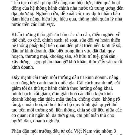
Tiếp tục có giải pháp để nâng cao hiệu lực, hiệu quả hoạt
động của hệ thống hành chính nhà nước từ trung ương đến
địa phương. Nghiên cứu, đề xuất các quy định nhằm bảo
đảm hiệu năng, hiệu lực, hiệu quả, thống nhất quản lý nhà
nước trên các lĩnh vực.
Khẩn trương tháo gỡ căn bản các rào cản, điểm nghẽn về
thể chế, cơ chế, chính sách; rà soát, sửa đổi và hoàn thiện
hệ thống pháp luật liên quan đến phát triển nền kinh tế số,
đầu tư kinh doanh, đặc biệt trong lĩnh vực đất đai, quy
hoạch, thương mại, khoáng sản, sở hữu trí tuệ, phá sản,
xây dựng... góp phần tháo gỡ khó khăn, thúc đẩy sản xuất
kinh doanh.
Đẩy mạnh cải thiện môi trường đầu tư kinh doanh, nâng
cao năng lực cạnh tranh quốc gia. Cải cách mạnh mẽ, cắt
giảm tối đa thủ tục hành chính theo hướng công khai,
minh bạch; cắt giảm, đơn giản hoá các điều kiện kinh
doanh không cần thiết, mâu thuẫn, chồng chéo, không rõ
ràng; chuẩn hoá, số hoá toàn bộ quy trình giải quyết thủ
tục trên môi trường số, liên thông, chia sẻ dữ liệu giữa các
cơ quan; rút ngắn tối đa thời gian, chi phí tuân thủ cho
người dân, doanh nghiệp.
Phấn đấu môi trường đầu tư của Việt Nam vào nhóm 3