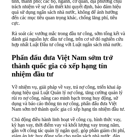
tỉnh, thành phố; các bộ, ngành, cơ quan, địa phương chịu
trách nhiệm về sự cần thiết khi quyết định, bảo đảm hiệu
quả sử dụng ngân sách nhà nước, không để ảnh hưởng
đến các mục tiêu quan trọng khác, chống lãng phí, tiêu
cực.
Rà soát các vướng mắc trong đầu tư công, sớm tổng kết và
đánh giá nguồn lực đầu tư công, trên cơ sở đó nghiên cứu
hợp nhất Luật Đầu tư công với Luật ngân sách nhà nước.
Phấn đấu đưa Việt Nam sớm trở
thành quốc gia có xếp hạng tín
nhiệm đầu tư
Về nhiệm vụ, giải pháp về vay, trả nợ công, triển khai áp
dụng hiệu quả Luật Quản lý nợ công, tăng cường quản lý
rủi ro nợ công, nâng cao minh bạch trong huy động, sử
dụng và báo cáo thông tin nợ công, phấn đấu đưa Việt
Nam sớm trở thành quốc gia có xếp hạng tín nhiệm đầu tư.
Chủ động điều hành linh hoạt về công cụ, hình thức vay,
kỳ hạn vay, thời điểm vay và khối lượng vay trong năm,
gắn với công tác quản lý ngân quỹ, góp phần giảm chi phí,
giảm áp lực huy động vốn cho ngân sách nhà nước, đáp