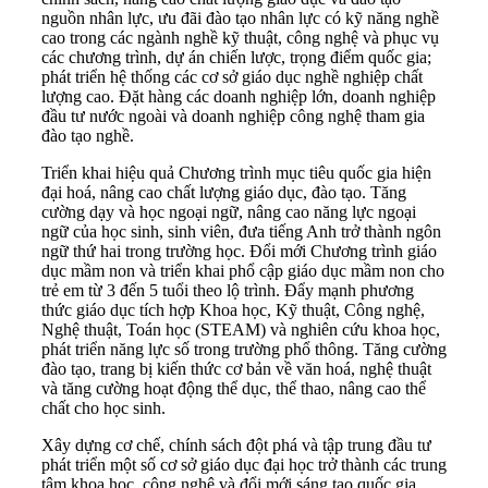
nguồn nhân lực, ưu đãi đào tạo nhân lực có kỹ năng nghề
cao trong các ngành nghề kỹ thuật, công nghệ và phục vụ
các chương trình, dự án chiến lược, trọng điểm quốc gia;
phát triển hệ thống các cơ sở giáo dục nghề nghiệp chất
lượng cao. Đặt hàng các doanh nghiệp lớn, doanh nghiệp
đầu tư nước ngoài và doanh nghiệp công nghệ tham gia
đào tạo nghề.
Triển khai hiệu quả Chương trình mục tiêu quốc gia hiện
đại hoá, nâng cao chất lượng giáo dục, đào tạo. Tăng
cường dạy và học ngoại ngữ, nâng cao năng lực ngoại
ngữ của học sinh, sinh viên, đưa tiếng Anh trở thành ngôn
ngữ thứ hai trong trường học. Đổi mới Chương trình giáo
dục mầm non và triển khai phổ cập giáo dục mầm non cho
trẻ em từ 3 đến 5 tuổi theo lộ trình. Đẩy mạnh phương
thức giáo dục tích hợp Khoa học, Kỹ thuật, Công nghệ,
Nghệ thuật, Toán học (STEAM) và nghiên cứu khoa học,
phát triển năng lực số trong trường phổ thông. Tăng cường
đào tạo, trang bị kiến thức cơ bản về văn hoá, nghệ thuật
và tăng cường hoạt động thể dục, thể thao, nâng cao thể
chất cho học sinh.
Xây dựng cơ chế, chính sách đột phá và tập trung đầu tư
phát triển một số cơ sở giáo dục đại học trở thành các trung
tâm khoa học, công nghệ và đổi mới sáng tạo quốc gia