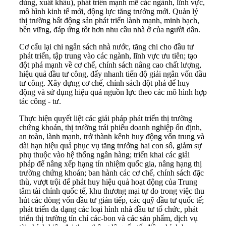
dùng, xuất khẩu), phát triển mạnh mẽ các ngành, lĩnh vực,
mô hình kinh tế mới, động lực tăng trưởng mới. Quản lý
thị trường bất động sản phát triển lành mạnh, minh bạch,
bền vững, đáp ứng tốt hơn nhu cầu nhà ở của người dân.
Cơ cấu lại chi ngân sách nhà nước, tăng chi cho đầu tư
phát triển, tập trung vào các ngành, lĩnh vực ưu tiên; tạo
đột phá mạnh về cơ chế, chính sách nâng cao chất lượng,
hiệu quả đầu tư công, đẩy nhanh tiến độ giải ngân vốn đầu
tư công. Xây dựng cơ chế, chính sách đột phá để huy
động và sử dụng hiệu quả nguồn lực theo các mô hình hợp
tác công - tư.
Thực hiện quyết liệt các giải pháp phát triển thị trường
chứng khoán, thị trường trái phiếu doanh nghiệp ổn định,
an toàn, lành mạnh, trở thành kênh huy động vốn trung và
dài hạn hiệu quả phục vụ tăng trưởng hai con số, giảm sự
phụ thuộc vào hệ thống ngân hàng; triển khai các giải
pháp để nâng xếp hạng tín nhiệm quốc gia, nâng hạng thị
trường chứng khoán; ban hành các cơ chế, chính sách đặc
thù, vượt trội để phát huy hiệu quả hoạt động của Trung
tâm tài chính quốc tế, khu thương mại tự do trong việc thu
hút các dòng vốn đầu tư gián tiếp, các quỹ đầu tư quốc tế;
phát triển đa dạng các loại hình nhà đầu tư tổ chức, phát
triển thị trường tín chỉ các-bon và các sản phẩm, dịch vụ