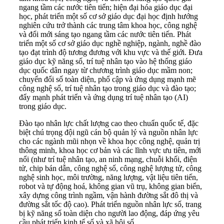
ngang tầm các nước tiên tiến; hiện đại hóa giáo dục đại
học, phát triển một số cơ sở giáo dục đại học định hướng
nghiên cứu trở thành các trung tâm khoa học, công nghệ
và đổi mới sáng tạo ngang tầm các nước tiên tiến. Phát
triển một số cơ sở giáo dục nghề nghiệp, ngành, nghề đào
tạo đạt trình độ tương đương với khu vực và thế giới. Đưa
giáo dục kỹ năng số, trí tuệ nhân tạo vào hệ thống giáo
dục quốc dân ngay từ chương trình giáo dục mầm non;
chuyển đổi số toàn diện, phổ cập và ứng dụng mạnh mẽ
công nghệ số, trí tuệ nhân tạo trong giáo dục và đào tạo;
đẩy mạnh phát triển và ứng dụng trí tuệ nhân tạo (AI)
trong giáo dục.
Đào tạo nhân lực chất lượng cao theo chuẩn quốc tế, đặc
biệt chú trọng đội ngũ cán bộ quản lý và nguồn nhân lực
cho các ngành mũi nhọn về khoa học công nghệ, quản trị
thông minh, khoa học cơ bản và các lĩnh vực ưu tiên, mới
nổi (như trí tuệ nhân tạo, an ninh mạng, chuỗi khối, điện
tử, chip bán dẫn, công nghệ số, công nghệ lượng tử, công
nghệ sinh học, môi trường, năng lượng, vật liệu tiên tiến,
robot và tự động hoá, không gian vũ trụ, không gian biển,
xây dựng công trình ngầm, vận hành đường sắt đô thị và
đường sắt tốc độ cao). Phát triển nguồn nhân lực số, trang
bị kỹ năng số toàn diện cho người lao động, đáp ứng yêu
cầu phát triển kinh tế số và xã hội số.