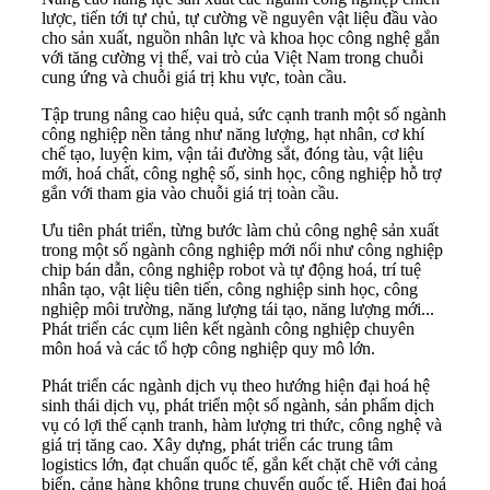
lược, tiến tới tự chủ, tự cường về nguyên vật liệu đầu vào
cho sản xuất, nguồn nhân lực và khoa học công nghệ gắn
với tăng cường vị thế, vai trò của Việt Nam trong chuỗi
cung ứng và chuỗi giá trị khu vực, toàn cầu.
Tập trung nâng cao hiệu quả, sức cạnh tranh một số ngành
công nghiệp nền tảng như năng lượng, hạt nhân, cơ khí
chế tạo, luyện kim, vận tải đường sắt, đóng tàu, vật liệu
mới, hoá chất, công nghệ số, sinh học, công nghiệp hỗ trợ
gắn với tham gia vào chuỗi giá trị toàn cầu.
Ưu tiên phát triển, từng bước làm chủ công nghệ sản xuất
trong một số ngành công nghiệp mới nổi như công nghiệp
chip bán dẫn, công nghiệp robot và tự động hoá, trí tuệ
nhân tạo, vật liệu tiên tiến, công nghiệp sinh học, công
nghiệp môi trường, năng lượng tái tạo, năng lượng mới...
Phát triển các cụm liên kết ngành công nghiệp chuyên
môn hoá và các tổ hợp công nghiệp quy mô lớn.
Phát triển các ngành dịch vụ theo hướng hiện đại hoá hệ
sinh thái dịch vụ, phát triển một số ngành, sản phẩm dịch
vụ có lợi thế cạnh tranh, hàm lượng tri thức, công nghệ và
giá trị tăng cao. Xây dựng, phát triển các trung tâm
logistics lớn, đạt chuẩn quốc tế, gắn kết chặt chẽ với cảng
biển, cảng hàng không trung chuyển quốc tế. Hiện đại hoá