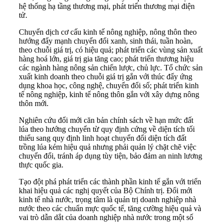
hệ thống hạ tầng thương mại, phát triển thương mại điện
tử.
Chuyển dịch cơ cấu kinh tế nông nghiệp, nông thôn theo
hướng đẩy mạnh chuyển đổi xanh, sinh thái, tuần hoàn,
theo chuỗi giá trị, có hiệu quả; phát triển các vùng sản xuất
hàng hoá lớn, giá trị gia tăng cao; phát triển thương hiệu
các ngành hàng nông sản chiến lược, chủ lực. Tổ chức sản
xuất kinh doanh theo chuỗi giá trị gắn với thúc đẩy ứng
dụng khoa học, công nghệ, chuyển đổi số; phát triển kinh
tế nông nghiệp, kinh tế nông thôn gắn với xây dựng nông
thôn mới.
Nghiên cứu đổi mới căn bản chính sách về hạn mức đất
lúa theo hướng chuyển từ quy định cứng về diện tích tối
thiểu sang quy định linh hoạt chuyển đổi diện tích đất
trồng lúa kém hiệu quả nhưng phải quản lý chặt chẽ việc
chuyển đổi, tránh áp dụng tùy tiện, bảo đảm an ninh lương
thực quốc gia.
Tạo đột phá phát triển các thành phần kinh tế gắn với triển
khai hiệu quả các nghị quyết của Bộ Chính trị. Đổi mới
kinh tế nhà nước, trọng tâm là quản trị doanh nghiệp nhà
nước theo các chuẩn mực quốc tế, tăng cường hiệu quả và
vai trò dẫn dắt của doanh nghiệp nhà nước trong một số