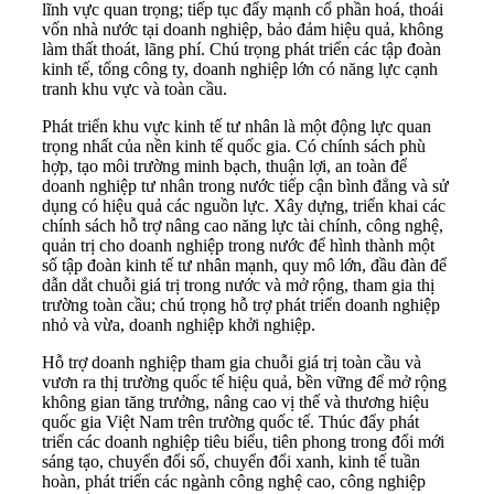
lĩnh vực quan trọng; tiếp tục đẩy mạnh cổ phần hoá, thoái
vốn nhà nước tại doanh nghiệp, bảo đảm hiệu quả, không
làm thất thoát, lãng phí. Chú trọng phát triển các tập đoàn
kinh tế, tổng công ty, doanh nghiệp lớn có năng lực cạnh
tranh khu vực và toàn cầu.
Phát triển khu vực kinh tế tư nhân là một động lực quan
trọng nhất của nền kinh tế quốc gia. Có chính sách phù
hợp, tạo môi trường minh bạch, thuận lợi, an toàn để
doanh nghiệp tư nhân trong nước tiếp cận bình đẳng và sử
dụng có hiệu quả các nguồn lực. Xây dựng, triển khai các
chính sách hỗ trợ nâng cao năng lực tài chính, công nghệ,
quản trị cho doanh nghiệp trong nước để hình thành một
số tập đoàn kinh tế tư nhân mạnh, quy mô lớn, đầu đàn để
dẫn dắt chuỗi giá trị trong nước và mở rộng, tham gia thị
trường toàn cầu; chú trọng hỗ trợ phát triển doanh nghiệp
nhỏ và vừa, doanh nghiệp khởi nghiệp.
Hỗ trợ doanh nghiệp tham gia chuỗi giá trị toàn cầu và
vươn ra thị trường quốc tế hiệu quả, bền vững để mở rộng
không gian tăng trưởng, nâng cao vị thế và thương hiệu
quốc gia Việt Nam trên trường quốc tế. Thúc đẩy phát
triển các doanh nghiệp tiêu biểu, tiên phong trong đổi mới
sáng tạo, chuyển đổi số, chuyển đổi xanh, kinh tế tuần
hoàn, phát triển các ngành công nghệ cao, công nghiệp