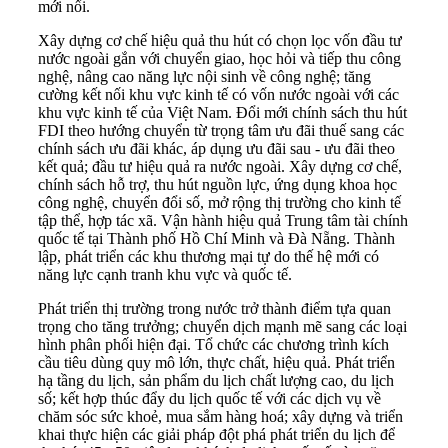
mới nổi.
Xây dựng cơ chế hiệu quả thu hút có chọn lọc vốn đầu tư
nước ngoài gắn với chuyển giao, học hỏi và tiếp thu công
nghệ, nâng cao năng lực nội sinh về công nghệ; tăng
cường kết nối khu vực kinh tế có vốn nước ngoài với các
khu vực kinh tế của Việt Nam. Đổi mới chính sách thu hút
FDI theo hướng chuyển từ trọng tâm ưu đãi thuế sang các
chính sách ưu đãi khác, áp dụng ưu đãi sau - ưu đãi theo
kết quả; đầu tư hiệu quả ra nước ngoài. Xây dựng cơ chế,
chính sách hỗ trợ, thu hút nguồn lực, ứng dụng khoa học
công nghệ, chuyển đổi số, mở rộng thị trường cho kinh tế
tập thể, hợp tác xã. Vận hành hiệu quả Trung tâm tài chính
quốc tế tại Thành phố Hồ Chí Minh và Đà Nẵng. Thành
lập, phát triển các khu thương mại tự do thế hệ mới có
năng lực cạnh tranh khu vực và quốc tế.
Phát triển thị trường trong nước trở thành điểm tựa quan
trọng cho tăng trưởng; chuyển dịch mạnh mẽ sang các loại
hình phân phối hiện đại. Tổ chức các chương trình kích
cầu tiêu dùng quy mô lớn, thực chất, hiệu quả. Phát triển
hạ tầng du lịch, sản phẩm du lịch chất lượng cao, du lịch
số; kết hợp thúc đẩy du lịch quốc tế với các dịch vụ về
chăm sóc sức khoẻ, mua sắm hàng hoá; xây dựng và triển
khai thực hiện các giải pháp đột phá phát triển du lịch để