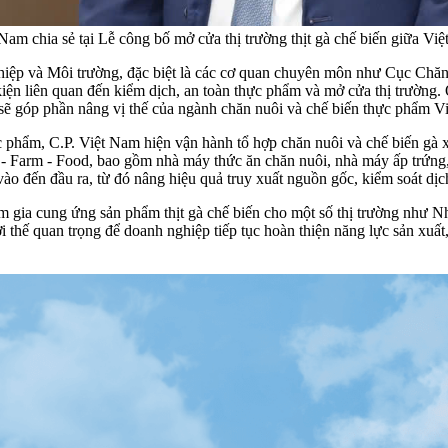
m chia sẻ tại Lễ công bố mở cửa thị trường thịt gà chế biến giữa V
ghiệp và Môi trường, đặc biệt là các cơ quan chuyên môn như Cục Chăn
u kiện liên quan đến kiểm dịch, an toàn thực phẩm và mở cửa thị trườn
sẽ góp phần nâng vị thế của ngành chăn nuôi và chế biến thực phẩm Việ
ực phẩm, C.P. Việt Nam hiện vận hành tổ hợp chăn nuôi và chế biến g
 - Farm - Food, bao gồm nhà máy thức ăn chăn nuôi, nhà máy ấp trứng, 
ào đến đầu ra, từ đó nâng hiệu quả truy xuất nguồn gốc, kiểm soát dị
m gia cung ứng sản phẩm thịt gà chế biến cho một số thị trường như
i thế quan trọng để doanh nghiệp tiếp tục hoàn thiện năng lực sản xuất