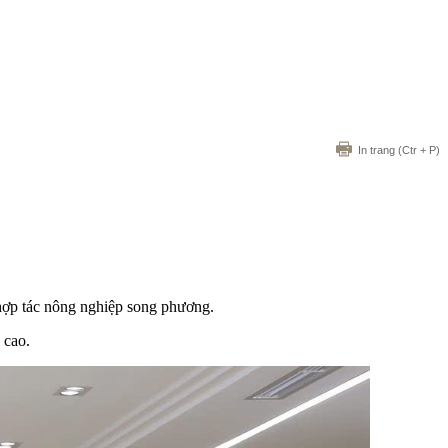
In trang
(Ctr + P)
 hợp tác nông nghiệp song phương.
 cao.