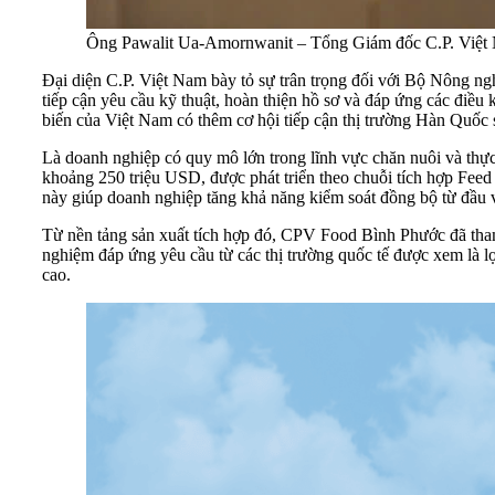
Ông Pawalit Ua-Amornwanit – Tổng Giám đốc C.P. Việt Na
Đại diện C.P. Việt Nam bày tỏ sự trân trọng đối với Bộ Nông n
tiếp cận yêu cầu kỹ thuật, hoàn thiện hồ sơ và đáp ứng các điề
biến của Việt Nam có thêm cơ hội tiếp cận thị trường Hàn Quốc 
Là doanh nghiệp có quy mô lớn trong lĩnh vực chăn nuôi và th
khoảng 250 triệu USD, được phát triển theo chuỗi tích hợp Feed
này giúp doanh nghiệp tăng khả năng kiểm soát đồng bộ từ đầu v
Từ nền tảng sản xuất tích hợp đó, CPV Food Bình Phước đã tha
nghiệm đáp ứng yêu cầu từ các thị trường quốc tế được xem là lợ
cao.