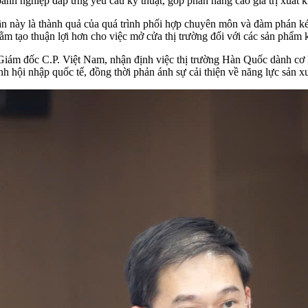
doanh nghiệp đáp ứng yêu cầu kỹ thuật, góp phần nâng cao giá trị xuất
 này là thành quả của quá trình phối hợp chuyên môn và đàm phán kéo
hằm tạo thuận lợi hơn cho việc mở cửa thị trường đối với các sản phẩm k
ám đốc C.P. Việt Nam, nhận định việc thị trường Hàn Quốc dành cơ h
ình hội nhập quốc tế, đồng thời phản ánh sự cải thiện về năng lực sản