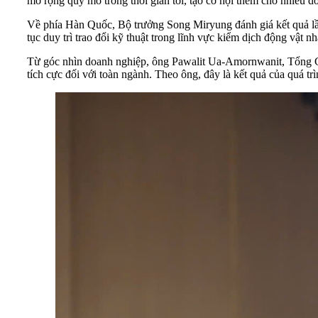
mở rộng quy mô trong thời gian tới, tạo cơ hội thêm cho nhiều 
Về phía Hàn Quốc, Bộ trưởng Song Miryung đánh giá kết quả lần
tục duy trì trao đổi kỹ thuật trong lĩnh vực kiểm dịch động vật n
Từ góc nhìn doanh nghiệp, ông Pawalit Ua-Amornwanit, Tổng Gi
tích cực đối với toàn ngành. Theo ông, đây là kết quả của quá tr