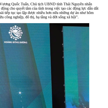
ông Vương Quốc Tuấn, Chủ tịch UBND tỉnh Thái Nguyên nhấn
động cho quyết tâm của tỉnh trong việc tạo các động lực dẫn dắt
phải tiếp tục tạo lập được nhiều hơn nữa những dự án như hôm
iữa công nghiệp, đô thị, hạ tầng và đời sống xã hội”.