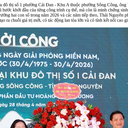
 Khu đô thị số 1 phường Cải Đan - Khu A thuộc phường Sông Công, 
 bước khởi đầu của từng công trình cụ thể, mà còn là minh chứng sinh 
 trưởng hai con số trong năm 2026 và các năm tiếp theo, Thái Nguyên 
o ra chuỗi giá trị mới, có tác động lan tỏa lớn và có tính kết nối cao g