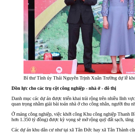
Bí thư Tỉnh ủy Thái Nguyên Trịnh Xuân Trường dự lễ khở
Dồn lực cho các trụ cột công nghiệp - nhà ở - đô thị
Danh mục các dự án được triển khai trải rộng trên nhiều lĩnh vự
quan trọng nhằm giải bài toán nhà ở cho công nhân, người thu n
Ở mảng công nghiệp, việc khởi công Khu công nghiệp Thanh Bình
hơn 1.350 tỷ đồng) được kỳ vọng sẽ mở rộng quỹ đất sạch, tăng
Các dự án khu dân cư như tại xã Tân Đức hay xã Tân Thành cũng 