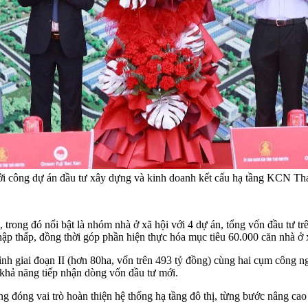
i công dự án đầu tư xây dựng và kinh doanh kết cấu hạ tầng KCN Tha
c, trong đó nổi bật là nhóm nhà ở xã hội với 4 dự án, tổng vốn đầu tư 
hập thấp, đồng thời góp phần hiện thực hóa mục tiêu 60.000 căn nhà ở 
 giai đoạn II (hơn 80ha, vốn trên 493 tỷ đồng) cùng hai cụm công ng
 khả năng tiếp nhận dòng vốn đầu tư mới.
đóng vai trò hoàn thiện hệ thống hạ tầng đô thị, từng bước nâng cao c