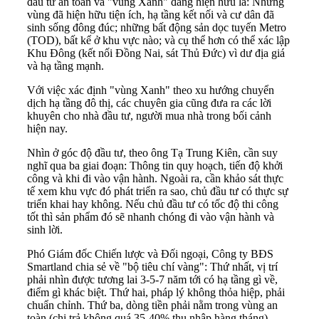
đầu tư an toàn và "vùng Xanh" đang hiện hữu là: Những
vùng đã hiện hữu tiện ích, hạ tầng kết nối và cư dân đã
sinh sống đông đúc; những bất động sản dọc tuyến Metro
(TOD), bất kể ở khu vực nào; và cụ thể hơn có thể xác lập
Khu Đông (kết nối Đồng Nai, sát Thủ Đức) vì dư địa giá
và hạ tầng mạnh.
Với việc xác định "vùng Xanh" theo xu hướng chuyển
dịch hạ tầng đô thị, các chuyên gia cũng đưa ra các lời
khuyên cho nhà đầu tư, người mua nhà trong bối cảnh
hiện nay.
Nhìn ở góc độ đầu tư, theo ông Tạ Trung Kiên, cần suy
nghĩ qua ba giai đoạn: Thông tin quy hoạch, tiến độ khởi
công và khi đi vào vận hành. Ngoài ra, cần khảo sát thực
tế xem khu vực đó phát triển ra sao, chủ đầu tư có thực sự
triển khai hay không. Nếu chủ đầu tư có tốc độ thi công
tốt thì sản phẩm đó sẽ nhanh chóng đi vào vận hành và
sinh lời.
Phó Giám đốc Chiến lược và Đối ngoại, Công ty BĐS
Smartland chia sẻ về "bộ tiêu chí vàng": Thứ nhất, vị trí
phải nhìn được tương lai 3-5-7 năm tới có hạ tầng gì về,
điểm gì khác biệt. Thứ hai, pháp lý không thỏa hiệp, phải
chuẩn chỉnh. Thứ ba, dòng tiền phải nằm trong vùng an
toàn (chi trả không quá 35-40% thu nhập hàng tháng).