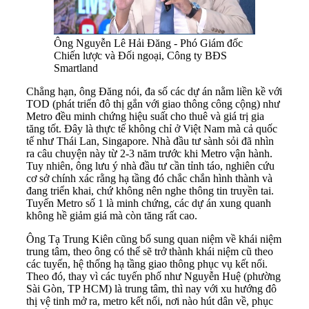
Ông Nguyễn Lê Hải Đăng - Phó Giám đốc
Chiến lược và Đối ngoại, Công ty BĐS
Smartland
Chẳng hạn, ông Đăng nói, đa số các dự án nằm liền kề với
TOD (phát triển đô thị gắn với giao thông công cộng) như
Metro đều minh chứng hiệu suất cho thuê và giá trị gia
tăng tốt. Đây là thực tế không chỉ ở Việt Nam mà cả quốc
tế như Thái Lan, Singapore. Nhà đầu tư sành sỏi đã nhìn
ra câu chuyện này từ 2-3 năm trước khi Metro vận hành.
Tuy nhiên, ông lưu ý nhà đầu tư cần tỉnh táo, nghiên cứu
cơ sở chính xác rằng hạ tầng đó chắc chắn hình thành và
đang triển khai, chứ không nên nghe thông tin truyền tai.
Tuyến Metro số 1 là minh chứng, các dự án xung quanh
không hề giảm giá mà còn tăng rất cao.
Ông Tạ Trung Kiên cũng bổ sung quan niệm về khái niệm
trung tâm, theo ông có thể sẽ trở thành khái niệm cũ theo
các tuyến, hệ thống hạ tầng giao thông phục vụ kết nối.
Theo đó, thay vì các tuyến phố như Nguyễn Huệ (phường
Sài Gòn, TP HCM) là trung tâm, thì nay với xu hướng đô
thị vệ tinh mở ra, metro kết nối, nơi nào hút dân về, phục