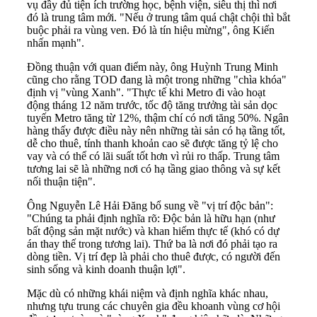
vụ đầy đủ tiện ích trường học, bệnh viện, siêu thị thì nơi
đó là trung tâm mới. "Nếu ở trung tâm quá chật chội thì bắt
buộc phải ra vùng ven. Đó là tín hiệu mừng", ông Kiến
nhấn mạnh".
Đồng thuận với quan điểm này, ông Huỳnh Trung Minh
cũng cho rằng TOD đang là một trong những "chìa khóa"
định vị "vùng Xanh". "Thực tế khi Metro đi vào hoạt
động tháng 12 năm trước, tốc độ tăng trưởng tài sản dọc
tuyến Metro tăng từ 12%, thậm chí có nơi tăng 50%. Ngân
hàng thấy được điều này nên những tài sản có hạ tầng tốt,
dễ cho thuê, tính thanh khoản cao sẽ được tăng tỷ lệ cho
vay và có thể có lãi suất tốt hơn vì rủi ro thấp. Trung tâm
tương lai sẽ là những nơi có hạ tầng giao thông và sự kết
nối thuận tiện".
Ông Nguyễn Lê Hải Đăng bổ sung về "vị trí độc bản":
"Chúng ta phải định nghĩa rõ: Độc bản là hữu hạn (như
bất động sản mặt nước) và khan hiếm thực tế (khó có dự
án thay thế trong tương lai). Thứ ba là nơi đó phải tạo ra
dòng tiền. Vị trí đẹp là phải cho thuê được, có người đến
sinh sống và kinh doanh thuận lợi".
Mặc dù có những khái niệm và định nghĩa khác nhau,
nhưng tựu trung các chuyên gia đều khoanh vùng cơ hội