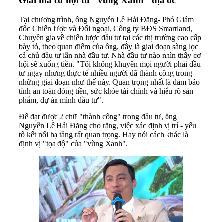
Giải mã cơ hội từ "vùng Xanh" địa ốc
Tại chương trình, ông Nguyễn Lê Hải Đăng- Phó Giám
đốc Chiến lược và Đối ngoại, Công ty BĐS Smartland,
Chuyên gia về chiến lược đầu tư tại các thị trường cao cấp
bày tỏ, theo quan điểm của ông, đây là giai đoạn sàng lọc
cả chủ đầu tư lẫn nhà đầu tư. Nhà đầu tư nào nhìn thấy cơ
hội sẽ xuống tiền. "Tôi không khuyên mọi người phải đầu
tư ngay nhưng thực tế nhiều người đã thành công trong
những giai đoạn như thế này. Quan trọng nhất là đảm bảo
tính an toàn dòng tiền, sức khỏe tài chính và hiểu rõ sản
phẩm, dự án mình đầu tư".
Để đạt được 2 chữ "thành công" trong đầu tư, ông
Nguyễn Lê Hải Đăng cho rằng, việc xác định vị trí - yếu
tố kết nối hạ tầng rất quan trọng. Hay nói cách khác là
định vị "tọa độ" của "vùng Xanh".