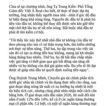
Chia sẻ tại chương trình, ông Tạ Trung Kiên- Phó Tổng
Giám đốc Việt Á Real cho biết, từ thực tế thực địa thị
trường, ông nhận thấy người mua nhà - nhìn ở góc độ đầu
tư hiện đang khá nóng lòng. Nguyên tắc đầu tư là phải bỏ
tiền vào đầu tư, không thể thay đổi được nên khi giữ tiền
mặt chờ đợi lâu họ sẽ rất nôn nóng. Bắt buộc nhà đầu tư
phải đi tìm kiếm cơ hội.
"Tôi thấy lúc này thứ nhất nhà đầu tư không còn đầu tư
theo phong trào mà có sự thận trọng hơn, tìm kiếm những
nơi thực sự tiềm năng. Thứ hai, họ tập trung vào việc tài
sản đó có tạo ra dòng tiền hay không, mang lại lợi nhuận
hàng tháng bao nhiêu. Thứ ba, họ đã bắt đầu chấp nhận
việc giá tăng vì thời gian qua giá bất động sản tăng rất
nhiều và họ không còn đợi giá giảm nữa. Ba yếu tố đó đạt
được sẽ giúp nhà đầu tư quyết định xuống tiền ngay".
Ông Huỳnh Trung Minh, Chuyên gia tài chính phân tích
dưới góc nhìn tài chính và tín dụng thực tiễn cho rằng, sau
giai đoạn tăng nóng lãi suất có xu hướng hạ nhiệt là một
tín hiệu tích cực, nhưng cũng phải nhìn nhận một cách cân
bằng hơn. Ở giai đoạn nửa đầu năm 2026, lãi suất đôi khi
nằm ở mức 12% đến 14%, kể cả ở các ngân hàng thương
mại cổ phần lớn. Cá biệt, có một số ngân hàng thương mại