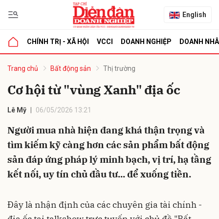
English
CHÍNH TRỊ - XÃ HỘI
VCCI
DOANH NGHIỆP
DOANH NH
bình luận
Trang chủ
Bất động sản
Thị trường
Cơ hội từ "vùng Xanh" địa ốc
Lê Mỹ
06/05/2026 13:21
Người mua nhà hiện đang khá thận trọng và
tìm kiếm kỹ càng hơn các sản phẩm bất động
sản đáp ứng pháp lý minh bạch, vị trí, hạ tầng
Hủy
G
kết nối, uy tín chủ đầu tư... để xuống tiền.
Đây là nhận định của các chuyên gia tài chính -
địa ốc tại talkshow trực tuyến với chủ đề "Bất