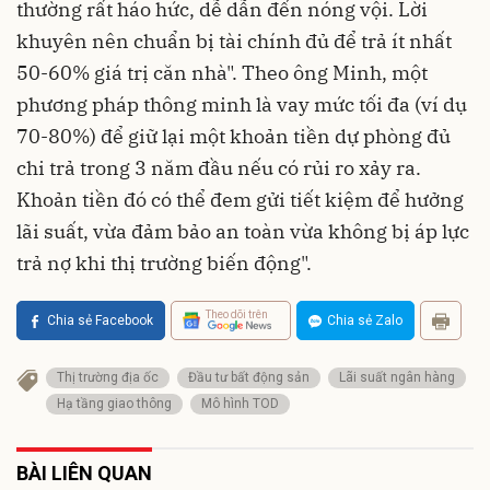
thường rất háo hức, dễ dẫn đến nóng vội. Lời
khuyên nên chuẩn bị tài chính đủ để trả ít nhất
50-60% giá trị căn nhà". Theo ông Minh, một
phương pháp thông minh là vay mức tối đa (ví dụ
70-80%) để giữ lại một khoản tiền dự phòng đủ
chi trả trong 3 năm đầu nếu có rủi ro xảy ra.
Khoản tiền đó có thể đem gửi tiết kiệm để hưởng
lãi suất, vừa đảm bảo an toàn vừa không bị áp lực
trả nợ khi thị trường biến động".
Theo dõi trên
Chia sẻ Facebook
Chia sẻ Zalo
Thị trường địa ốc
Đầu tư bất động sản
Lãi suất ngân hàng
Hạ tầng giao thông
Mô hình TOD
BÀI LIÊN QUAN