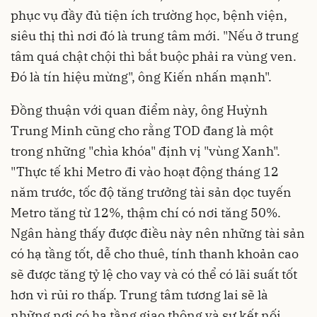
phục vụ đầy đủ tiện ích trường học, bệnh viện,
siêu thị thì nơi đó là trung tâm mới. "Nếu ở trung
tâm quá chật chội thì bắt buộc phải ra vùng ven.
Đó là tín hiệu mừng", ông Kiến nhấn mạnh".
Đồng thuận với quan điểm này, ông Huỳnh
Trung Minh cũng cho rằng TOD đang là một
trong những "chìa khóa" định vị "vùng Xanh".
"Thực tế khi Metro đi vào hoạt động tháng 12
năm trước, tốc độ tăng trưởng tài sản dọc tuyến
Metro tăng từ 12%, thậm chí có nơi tăng 50%.
Ngân hàng thấy được điều này nên những tài sản
có hạ tầng tốt, dễ cho thuê, tính thanh khoản cao
sẽ được tăng tỷ lệ cho vay và có thể có lãi suất tốt
hơn vì rủi ro thấp. Trung tâm tương lai sẽ là
những nơi có hạ tầng giao thông và sự kết nối