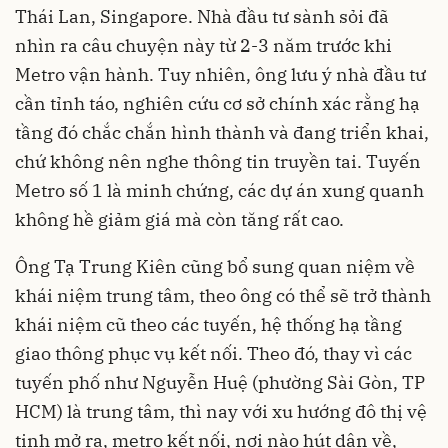
Thái Lan, Singapore. Nhà đầu tư sành sỏi đã
nhìn ra câu chuyện này từ 2-3 năm trước khi
Metro vận hành. Tuy nhiên, ông lưu ý nhà đầu tư
cần tỉnh táo, nghiên cứu cơ sở chính xác rằng hạ
tầng đó chắc chắn hình thành và đang triển khai,
chứ không nên nghe thông tin truyền tai. Tuyến
Metro số 1 là minh chứng, các dự án xung quanh
không hề giảm giá mà còn tăng rất cao.
Ông Tạ Trung Kiên cũng bổ sung quan niệm về
khái niệm trung tâm, theo ông có thể sẽ trở thành
khái niệm cũ theo các tuyến, hệ thống hạ tầng
giao thông phục vụ kết nối. Theo đó, thay vì các
tuyến phố như Nguyễn Huệ (phường Sài Gòn, TP
HCM) là trung tâm, thì nay với xu hướng đô thị vệ
tinh mở ra, metro kết nối, nơi nào hút dân về,