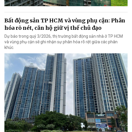
Bất động sản TP HCM và vùng phụ cận: Phân
hóa rõ nét, căn hộ giữ vị thế chủ đạo
Dự báo trong quý 3/2026, thị trường bất động sản nhà ở TP HCM
và vùng phụ cận sẽ ghi nhận sự phân hóa rõ rệt giữa các phân
khúc.