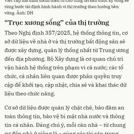
Việc cấp mã định danh điện tử cho từng tài sản được kỳ vọng sẽ
từng bước tái định hình hành vi thị trường theo hướng bền
vững. Ảnh: DH
“Trục xương sống” của thị trường
Theo Nghị định 357/2025, hệ thống thông tin, cơ
sở dữ liệu về nhà ở và thị trường bất động sản sẽ
được xây dựng, quản lý thống nhất từ Trung ương
đến địa phương. Bộ Xây dựng là cơ quan chủ trì
vận hành hệ thống trên phạm vi cả nước; các tổ
chức, cá nhân liên quan được phân quyền truy
cập để khởi tạo, cập nhật, chia sẻ và khai thác dữ
liệu theo chức năng.
Cơ sở dữ liệu được quản lý chặt chẽ, bảo đảm an
toàn thông tin, bảo vệ bí mật nhà nước và thông
tin cá nhân. Đáng chú ý, mỗi căn nhà – từ chung
cư đến nhà ở riêng lẻ – cùng các tài sản trong