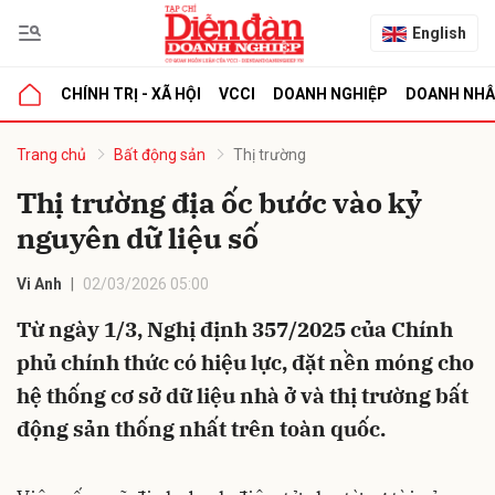
English
CHÍNH TRỊ - XÃ HỘI
VCCI
DOANH NGHIỆP
DOANH NH
bình luận
Trang chủ
Bất động sản
Thị trường
Thị trường địa ốc bước vào kỷ
nguyên dữ liệu số
Vi Anh
02/03/2026 05:00
Từ ngày 1/3, Nghị định 357/2025 của Chính
phủ chính thức có hiệu lực, đặt nền móng cho
Hủy
G
hệ thống cơ sở dữ liệu nhà ở và thị trường bất
động sản thống nhất trên toàn quốc.