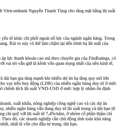
ịch Vietcombank Nguyễn Thanh Tùng cho rằng mặt bằng lãi suất
.
ác yếu tố khác chi phối ngoài nỗ lực của ngành ngân hàng. Trong
ang. Rủi ro này có thể làm chậm lại tiến trình hạ lãi suất của
 áp lực thanh khoản cao mà theo chuyên gia của FiinRatings, có
với vai trò vẫn giữ là kênh vốn quan trọng nhất của nền kinh tế,
à dài hạn gia tăng mạnh khi nhiều dự án hạ tầng quy mô lớn
lệ cho vay trên huy động (LDR) của nhiều ngân hàng duy trì ở mức
 duy trì chênh lệch lãi suất VND-USD ở mức hợp lý nhằm ổn định
 doanh, xuất khẩu, nông nghiệp công nghệ cao và các dự án
 nhiều ngân hàng vẫn đang duy trì lãi suất trung và dài hạn từ
g chỉ quỹ với lãi suất từ 7,4%/năm, ở nhóm cổ phần thậm chí
. Theo đó, các doanh nghiệp cần chủ động tính toán khả năng
hất, nhất là vốn cho đầu tư trung, dài hạn.