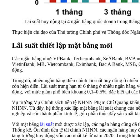
Lãi suất huy động tại 4 ngân hàng quốc doanh trong thá
Thực hiện chỉ đạo của Thủ tướng Chính phủ và Thống đốc Ngân
Lãi suất thiết lập mặt bằng mới
Các ngân hàng như: VPBank, Techcombank, SeABank, BVBank
VietinBank, MB, Vietcombank, Eximbank, Bac A Bank, MSB,
động.
Trong đó, nhiều ngân hàng điều chỉnh lãi suất huy động ở nhiều 
còn hiện diện. Lãi suất trung hạn từ 6 tháng ở nhiều ngân hàng v
động, với mức giảm phổ biến khoảng 0,1–0,5%, đặc biệt tại các
Vụ trưởng Vụ Chính sách tiền tệ NHNN Phạm Chí Quang khẳng đị
NHNN. Từ đây, hệ thống xác lập mặt bằng lãi suất chung của nền 
nghiệp và các thành phần kinh tế, góp phần thúc đẩy sản xuất kin
Với mặt bằng
lãi suất
mới được xác lập, các ngân hàng cũng đã t
Thống kê, Ổn định tiền tệ tài chính NHNN, các ngân hàng huy đ
tăng trưởng huy động vốn cao nhất kể từ năm 2020. Trong khi đ