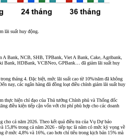
 lãi suất huy động.
A Bank, NCB, SHB, TPBank, Viet A Bank, Cake, Agribank,
ki Bank, HDBank, VCBNeo, GPBank… đã giảm lãi suất huy
y trong tháng 4. Đặc biệt, mức lãi suất cao từ 10%/năm đã không
 Đến nay, các ngân hàng đã đồng loạt điều chỉnh giảm lãi suất huy
ằm thực hiện chỉ đạo của Thủ tướng Chính phủ và Thống đốc
tăng điều kiện tiếp cận vốn với chi phí phù hợp cho các doanh
ng cho cả năm 2026. Theo kết quả điều tra của Vụ Dự báo
và 15,8% trong cả năm 2026 - tiếp tục là năm có mức kỳ vọng về
ứng ở mức 4,8% và 16%, cao hơn chỉ tiêu trong kịch bản 15% mà