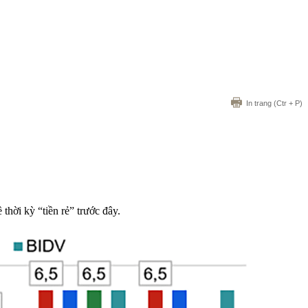
In trang
(Ctr + P)
thời kỳ “tiền rẻ” trước đây.