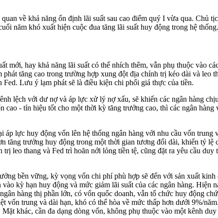
quan về khả năng ổn định lãi suất sau cao điểm quý I vừa qua. Chủ t
uối năm khó xuất hiện cuộc đua tăng lãi suất huy động trong hệ thống
uất mới, hay khả năng lãi suất có thể nhích thêm, vẫn phụ thuộc vào c
ạm phát tăng cao trong trường hợp xung đột địa chính trị kéo dài và leo th
Fed. Lưu ý lạm phát sẽ là điều kiện chi phối giá thực của tiền.
nh lệch với dư nợ và áp lực xử lý nợ xấu, sẽ khiến các ngân hàng chịu
n cao - tín hiệu tốt cho một thời kỳ tăng trưởng cao, thì các ngân hàng 
i áp lực huy động vốn lên hệ thống ngân hàng với nhu cầu vốn trung v
hơn tăng trưởng huy động trong một thời gian tương đối dài, khiến tỷ 
ính trị leo thang và Fed trì hoãn nới lỏng tiền tệ, cũng đặt ra yêu cầu
rưởng bền vững, kỳ vọng vốn chi phí phù hợp sẽ đến với sản xuất kinh
vào kỳ hạn huy động và mức giảm lãi suất của các ngân hàng. Hiện nay,
ân hàng thị phần lớn, có vốn quốc doanh, vẫn tổ chức huy động chứn
iệt vốn trung và dài hạn, khó có thể hòa về mức thấp hơn dưới 9%/năm
y. Mặt khác, cần đa dạng dòng vốn, không phụ thuộc vào một kênh duy n