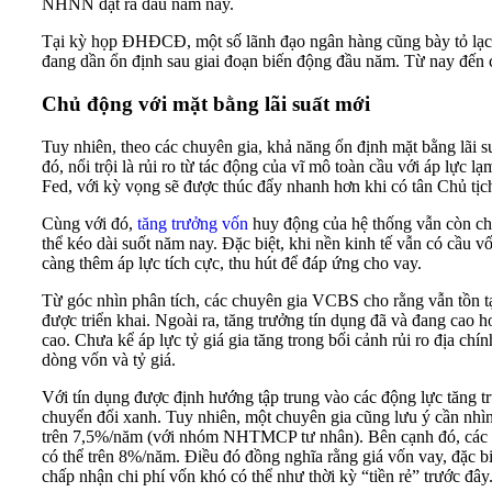
NHNN đặt ra đầu năm nay.
Tại kỳ họp ĐHĐCĐ, một số lãnh đạo ngân hàng cũng bày tỏ lạc 
đang dần ổn định sau giai đoạn biến động đầu năm. Từ nay đến c
Chủ động với mặt bằng lãi suất mới
Tuy nhiên, theo các chuyên gia, khả năng ổn định mặt bằng lãi s
đó, nổi trội là rủi ro từ tác động của vĩ mô toàn cầu với áp lực l
Fed, với kỳ vọng sẽ được thúc đẩy nhanh hơn khi có tân Chủ tịch 
Cùng với đó,
tăng trưởng vốn
huy động của hệ thống vẫn còn chê
thể kéo dài suốt năm nay. Đặc biệt, khi nền kinh tế vẫn có cầu vố
càng thêm áp lực tích cực, thu hút để đáp ứng cho vay.
Từ góc nhìn phân tích, các chuyên gia VCBS cho rằng vẫn tồn tạ
được triển khai. Ngoài ra, tăng trưởng tín dụng đã và đang cao 
cao. Chưa kể áp lực tỷ giá gia tăng trong bối cảnh rủi ro địa ch
dòng vốn và tỷ giá.
Với tín dụng được định hướng tập trung vào các động lực tăng t
chuyển đổi xanh. Tuy nhiên, một chuyên gia cũng lưu ý cần nhìn 
trên 7,5%/năm (với nhóm NHTMCP tư nhân). Bên cạnh đó, các ng
có thể trên 8%/năm. Điều đó đồng nghĩa rằng giá vốn vay, đặc b
chấp nhận chi phí vốn khó có thể như thời kỳ “tiền rẻ” trước đâ