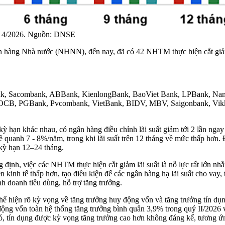
ng 4/2026. Nguồn: DNSE
 hàng Nhà nước (NHNN), đến nay, đã có 42 NHTM thực hiện cắt giảm
, Sacombank, ABBank, KienlongBank, BaoViet Bank, LPBank, Nam 
 OCB, PGBank, Pvcombank, VietBank, BIDV, MBV, Saigonbank, Vik
kỳ hạn khác nhau, có ngân hàng điều chỉnh lãi suất giảm tới 2 lần nga
ề quanh 7 - 8%/năm, trong khi lãi suất trên 12 tháng về mức thấp hơn.
 kỳ hạn 12–24 tháng.
nh, việc các NHTM thực hiện cắt giảm lãi suất là nỗ lực rất lớn nh
kinh tế thấp hơn, tạo điều kiện để các ngân hàng hạ lãi suất cho vay, 
h doanh tiêu dùng, hỗ trợ tăng trưởng.
hể hiện rõ kỳ vọng về tăng trưởng huy động vốn và tăng trưởng tín dụ
ộng vốn toàn hệ thống tăng trưởng bình quân 3,9% trong quý II/2026 
ó, tín dụng được kỳ vọng tăng trưởng cao hơn không đáng kể, tương 