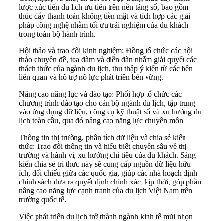
lược xúc tiến du lịch ưu tiên trên nền tảng số, bao gồm
thúc đẩy thanh toán không tiền mặt và tích hợp các giải
pháp công nghệ nhằm tối ưu trải nghiệm của du khách
trong toàn bộ hành trình.
Hội thảo và trao đổi kinh nghiệm: Đồng tổ chức các hội
thảo chuyên đề, tọa đàm và diễn đàn nhằm giải quyết các
thách thức của ngành du lịch, thu thập ý kiến từ các bên
liên quan và hỗ trợ nỗ lực phát triển bền vững.
Nâng cao năng lực và đào tạo: Phối hợp tổ chức các
chương trình đào tạo cho cán bộ ngành du lịch, tập trung
vào ứng dụng dữ liệu, công cụ kỹ thuật số và xu hướng du
lịch toàn cầu, qua đó nâng cao năng lực chuyên môn.
Thông tin thị trường, phân tích dữ liệu và chia sẻ kiến
thức: Trao đổi thông tin và hiểu biết chuyên sâu về thị
trường và hành vi, xu hướng chi tiêu của du khách. Sáng
kiến chia sẻ tri thức này sẽ cung cấp nguồn dữ liệu hữu
ích, đối chiếu giữa các quốc gia, giúp các nhà hoạch định
chính sách đưa ra quyết định chính xác, kịp thời, góp phần
nâng cao năng lực cạnh tranh của du lịch Việt Nam trên
trường quốc tế.
Việc phát triển du lịch trở thành ngành kinh tế mũi nhọn