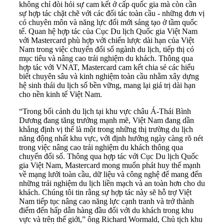
không chỉ đòi hỏi sự cam kết ở cấp quốc gia mà còn cần
sự hợp tác chặt chẽ với các đối tác toàn cầu - những đơn vị
có chuyên môn và năng lực đổi mới sáng tạo ở tầm quốc
tế. Quan hệ hợp tác của Cục Du lịch Quốc gia Việt Nam
với Mastercard phù hợp với chiến lược dài hạn của Việt
Nam trong việc chuyển đổi số ngành du lịch, tiếp thị có
mục tiêu và nâng cao trải nghiệm du khách. Thông qua
hợp tác với VNAT, Mastercard cam kết chia sẻ các hiểu
biết chuyên sâu và kinh nghiệm toàn cầu nhằm xây dựng
hệ sinh thái du lịch số bền vững, mang lại giá trị dài hạn
cho nền kinh tế Việt Nam.
“Trong bối cảnh du lịch tại khu vực châu Á-Thái Bình
Dương đang tăng trưởng mạnh mẽ, Việt Nam đang dần
khẳng định vị thế là một trong những thị trường du lịch
năng động nhất khu vực, với định hướng ngày càng rõ nét
trong việc nâng cao trải nghiệm du khách thông qua
chuyển đổi số. Thông qua hợp tác với Cục Du lịch Quốc
gia Việt Nam, Mastercard mong muốn phát huy thế mạnh
về mạng lưới toàn cầu, dữ liệu và công nghệ để mang đến
những trải nghiệm du lịch liền mạch và an toàn hơn cho du
khách. Chúng tôi tin rằng sự hợp tác này sẽ hỗ trợ Việt
Nam tiếp tục nâng cao năng lực cạnh tranh và trở thành
điểm đến hấp dẫn hàng đầu đối với du khách trong khu
vực và trên thế giới,” ông Richard Wormald, Chủ tịch khu