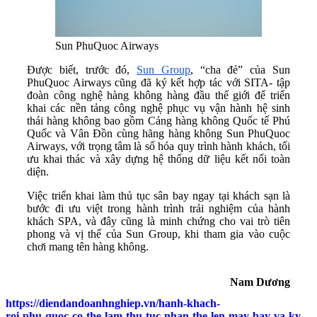
Sun PhuQuoc Airways
Được biết, trước đó,
Sun Group
, “cha đẻ” của Sun
PhuQuoc Airways cũng đã ký kết hợp tác với SITA- tập
đoàn công nghệ hàng không hàng đầu thế giới để triển
khai các nền tảng công nghệ phục vụ vận hành hệ sinh
thái hàng không bao gồm Cảng hàng không Quốc tế Phú
Quốc và Vân Đồn cùng hãng hàng không Sun PhuQuoc
Airways, với trọng tâm là số hóa quy trình hành khách, tối
ưu khai thác và xây dựng hệ thống dữ liệu kết nối toàn
diện.
Việc triển khai làm thủ tục sân bay ngay tại khách sạn là
bước đi ưu việt trong hành trình trải nghiệm của hành
khách SPA, và đây cũng là minh chứng cho vai trò tiên
phong và vị thế của Sun Group, khi tham gia vào cuộc
chơi mang tên hàng không.
Nam Dương
https://diendandoanhnghiep.vn/hanh-khach-
roi-phu-quoc-co-the-lam-thu-tuc-nhan-the-len-may-bay-va-ky-