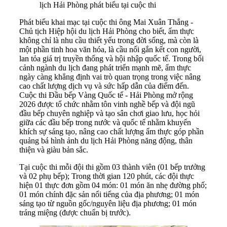
lịch Hải Phòng phát biểu tại cuộc thi
Phát biểu khai mạc tại cuộc thi ông Mai Xuân Thắng -
Chủ tịch Hiệp hội du lịch Hải Phòng cho biết, ẩm thực
không chỉ là nhu cầu thiết yếu trong đời sống, mà còn là
một phần tinh hoa văn hóa, là cầu nối gắn kết con người,
lan tỏa giá trị truyền thống và hội nhập quốc tế. Trong bối
cảnh ngành du lịch đang phát triển mạnh mẽ, ẩm thực
ngày càng khẳng định vai trò quan trọng trong việc nâng
cao chất lượng dịch vụ và sức hấp dẫn của điểm đến.
Cuộc thi Đầu bếp Vàng Quốc tế - Hải Phòng mở rộng
2026 được tổ chức nhằm tôn vinh nghề bếp và đội ngũ
đầu bếp chuyên nghiệp và tạo sân chơi giao lưu, học hỏi
giữa các đầu bếp trong nước và quốc tế nhằm khuyến
khích sự sáng tạo, nâng cao chất lượng ẩm thực góp phần
quảng bá hình ảnh du lịch Hải Phòng năng động, thân
thiện và giàu bản sắc.
Tại cuộc thi mỗi đội thi gồm 03 thành viên (01 bếp trưởng
và 02 phụ bếp); Trong thời gian 120 phút, các đội thực
hiện 01 thực đơn gồm 04 món: 01 món ăn nhẹ đường phố;
01 món chính đặc sản nổi tiếng của địa phương; 01 món
sáng tạo từ nguồn gốc/nguyên liệu địa phương; 01 món
tráng miệng (được chuẩn bị trước).