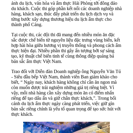
ảnh du lịch, văn hóa và ẩm thực Hải Phòng tới đông đảo
du khách. Cuộc thi góp phần kết nối các doanh nghiệp nhà
hàng, khách sạn, thúc đẩy phát triển du lịch dịch vụ và
từng bước xây dựng thương hiệu du lịch ẩm thực cho
thành phố Cảng.
Tại cuộc thi, các đội thi đã mang đến nhiều món ăn đặc
sắc được chế biến từ nguyên liệu đặc trưng vùng biển, kết
hợp hài hòa giữa hương vị truyền thống và phong cách ẩm
thực hiện đại. Nhiều phần thi gây ấn tượng bởi sự sáng
tạo, kỹ thuật chế biến tinh tế cùng thông điệp quảng bá
bản sắc ẩm thực Việt Nam.
Trao đổi với Diễn đàn Doanh nghiệp ông Nguyễn Văn Tú
- Siêu đầu bếp Việt Nam, thành viên Ban giám khảo cho
biết, “ Ngày nay, khách hàng không chỉ cần ăn ngon mà
còn muốn được trải nghiệm những giá trị riêng biệt. Vì
vậy, mỗi nhà hàng cần xây dựng món ăn có điểm nhấn
riêng để tạo dấu ấn và giữ chân thực khách,”. Trong bối
cảnh du lịch ẩm thực ngày càng phát triển, việc giữ gìn
bản sắc riêng chính là yếu tố quan trọng để tạo sức hút với
thực khách.