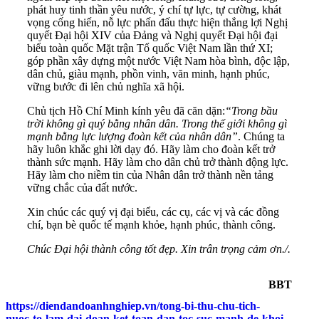
phát huy tinh thần yêu nước, ý chí tự lực, tự cường, khát
vọng cống hiến, nỗ lực phấn đấu thực hiện thắng lợi Nghị
quyết Đại hội XIV của Đảng và Nghị quyết Đại hội đại
biểu toàn quốc Mặt trận Tổ quốc Việt Nam lần thứ XI;
góp phần xây dựng một nước Việt Nam hòa bình, độc lập,
dân chủ, giàu mạnh, phồn vinh, văn minh, hạnh phúc,
vững bước đi lên chủ nghĩa xã hội.
Chủ tịch Hồ Chí Minh kính yêu đã căn dặn:
“Trong bầu
trời không gì quý bằng nhân dân. Trong thế giới không gì
mạnh bằng lực lượng đoàn kết của nhân dân”
. Chúng ta
hãy luôn khắc ghi lời dạy đó. Hãy làm cho đoàn kết trở
thành sức mạnh. Hãy làm cho dân chủ trở thành động lực.
Hãy làm cho niềm tin của Nhân dân trở thành nền tảng
vững chắc của đất nước.
Xin chúc các quý vị đại biểu, các cụ, các vị và các đồng
chí, bạn bè quốc tế mạnh khỏe, hạnh phúc, thành công.
Chúc Đại hội thành công tốt đẹp.
Xin trân trọng cảm ơn./.
BBT
https://diendandoanhnghiep.vn/tong-bi-thu-chu-tich-
nuoc-to-lam-dai-doan-ket-toan-dan-toc-suc-manh-de-khoi-