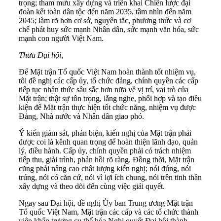
trọng; tham mưu xây dựng và triển khai Chiến lược đại
đoàn kết toàn dân tộc đến năm 2035, tầm nhìn đến năm
2045; làm rõ hơn cơ sở, nguyên tắc, phương thức và cơ
chế phát huy sức mạnh Nhân dân, sức mạnh văn hóa, sức
mạnh con người Việt Nam.
Thưa Đại hội,
Để Mặt trận Tổ quốc Việt Nam hoàn thành tốt nhiệm vụ,
tôi đề nghị các cấp ủy, tổ chức đảng, chính quyền các cấp
tiếp tục nhận thức sâu sắc hơn nữa về vị trí, vai trò của
Mặt trận; thật sự tôn trọng, lắng nghe, phối hợp và tạo điều
kiện để Mặt trận thực hiện tốt chức năng, nhiệm vụ được
Đảng, Nhà nước và Nhân dân giao phó.
Ý kiến giám sát, phản biện, kiến nghị của Mặt trận phải
được coi là kênh quan trọng để hoàn thiện lãnh đạo, quản
lý, điều hành. Cấp ủy, chính quyền phải có trách nhiệm
tiếp thu, giải trình, phản hồi rõ ràng. Đồng thời, Mặt trận
cũng phải nâng cao chất lượng kiến nghị; nói đúng, nói
trúng, nói có căn cứ, nói vì lợi ích chung, nói trên tinh thần
xây dựng và theo dõi đến cùng việc giải quyết.
Ngay sau Đại hội, đề nghị Ủy ban Trung ương Mặt trận
Tổ quốc Việt Nam, Mặt trận các cấp và các tổ chức thành
viên khẩn trương cụ thể hóa Nghị quyết Đại hội thành