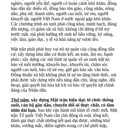
nghèo, người yếu thế, người có hoàn cảnh khó khăn, đồng
bào dân tộc thiểu số, đồng bào tôn giáo, công nhân, nông
dân, phụ nữ, thanh niên, người cao tuổi, trẻ em, người
khuyết tật, người Việt Nam ở nước ngoài gặp khó khăn.
Các chương trình an sinh phải công khai, minh bạch, đúng
đối tượng, có giám sát xã hội; không chỉ dừng ở hỗ trợ
trước mắt, mà phải hướng tới sinh kế bền vững, kỹ năng,
việc làm, giáo dục, y tế và khả năng tự vươn lên.
Mặt trận phải phát huy vai trò tự quản của cộng đồng dân
cư; xây dựng khu dân cư đoàn kết, an toàn, ấm no, hạnh
phúc; xây dựng các mô hình tự quản về an ninh trật tự,
bảo vệ môi trường, khuyến học, khuyến tài, chăm sóc
người cao tuổi, bảo vệ trẻ em, giữ gìn bản sắc văn hóa.
Đồng thuận xã hội không phải là sự im lặng hình thức, mà
phải được xây dựng trên nền tảng dân chủ, lắng nghe, đối
thoại, giải quyết hài hòa lợi ích và bảo vệ quyền lợi chính
đáng của Nhân dân.
Thứ năm,
xây dựng Mặt trận hiện đại: tổ chức thông
suốt, cán bộ gần dân, chuyển đổi số thực chất, có tầm
nhìn dài hạn.
Sau khi vận hành mô hình tổ chức mới, Mặt
trận Tổ quốc Việt Nam cần chủ động rà soát, tổng kết,
đánh giá thực chất những kết quả đạt được, những khó
khăn, vướng mắc, điểm nghẽn trong cơ chế phối hợp,