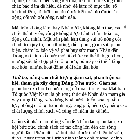
cụ thể; từ khẩu hiệu sang kết quả; từ hình thức sang thực
chất; bảo đảm dễ hiểu, dễ nhớ, dễ làm; rõ mục tiêu, rõ
trách nhiệm, rõ thời hạn; đo được kết quả, đo được tác
động đối với đời sống Nhân dân.
Mặt trận không làm thay Nhà nước, không làm thay các tổ
chức thành viên, càng không được hành chính hóa hoạt
động của mình. Mặt trận phải làm đúng vai trò nòng cốt
chính trị: quy tụ, hiệp thương, điều phối, giám sát, phản
biện, chăm lo, bảo vệ và phát huy sức mạnh Nhân dân.
Trong mô hình tổ chức mới, tổ chức có thể tinh gọn hơn,
nhưng sức tập hợp phải rộng hơn; bộ máy có thể ít tầng
nấc hơn, nhưng hoạt động phải gần dân hơn.
Thứ ba,
nâng cao chất lượng giám sát, phản biện xã
hội, tham gia xây dựng Đảng, Nhà nước.
Giám sát,
phản biện xã hội là chức năng rất quan trọng của Mặt trận
Tổ quốc Việt Nam; là phương thức để Nhân dân tham gia
xây dựng Đảng, xây dựng Nhà nước, kiểm soát quyền
lực, phòng chống tham nhũng, lãng phí, tiêu cực, nâng cao
chất lượng chính sách và củng cố niềm tin xã hội.
Giám sát phải chọn đúng vấn đề Nhân dân quan tâm, xã
hội bức xúc, chính sách có tác động lớn đến đời sống
người dân. Phản biện xã hội phải được thực hiện từ sớm,
từ xa, ngay trong quá trình hình thành chủ trương, chính