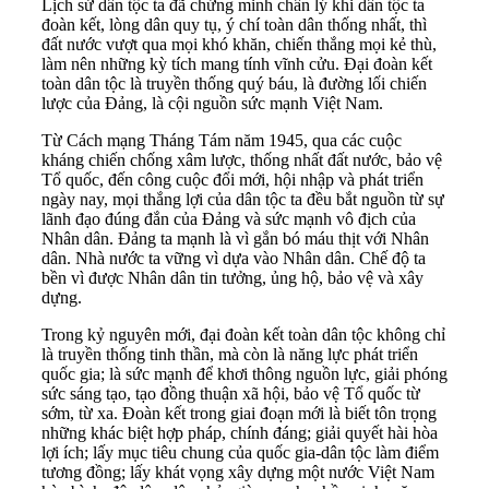
Lịch sử dân tộc ta đã chứng minh chân lý khi dân tộc ta
đoàn kết, lòng dân quy tụ, ý chí toàn dân thống nhất, thì
đất nước vượt qua mọi khó khăn, chiến thắng mọi kẻ thù,
làm nên những kỳ tích mang tính vĩnh cửu. Đại đoàn kết
toàn dân tộc là truyền thống quý báu, là đường lối chiến
lược của Đảng, là cội nguồn sức mạnh Việt Nam.
Từ Cách mạng Tháng Tám năm 1945, qua các cuộc
kháng chiến chống xâm lược, thống nhất đất nước, bảo vệ
Tổ quốc, đến công cuộc đổi mới, hội nhập và phát triển
ngày nay, mọi thắng lợi của dân tộc ta đều bắt nguồn từ sự
lãnh đạo đúng đắn của Đảng và sức mạnh vô địch của
Nhân dân. Đảng ta mạnh là vì gắn bó máu thịt với Nhân
dân. Nhà nước ta vững vì dựa vào Nhân dân. Chế độ ta
bền vì được Nhân dân tin tưởng, ủng hộ, bảo vệ và xây
dựng.
Trong kỷ nguyên mới, đại đoàn kết toàn dân tộc không chỉ
là truyền thống tinh thần, mà còn là năng lực phát triển
quốc gia; là sức mạnh để khơi thông nguồn lực, giải phóng
sức sáng tạo, tạo đồng thuận xã hội, bảo vệ Tổ quốc từ
sớm, từ xa. Đoàn kết trong giai đoạn mới là biết tôn trọng
những khác biệt hợp pháp, chính đáng; giải quyết hài hòa
lợi ích; lấy mục tiêu chung của quốc gia-dân tộc làm điểm
tương đồng; lấy khát vọng xây dựng một nước Việt Nam