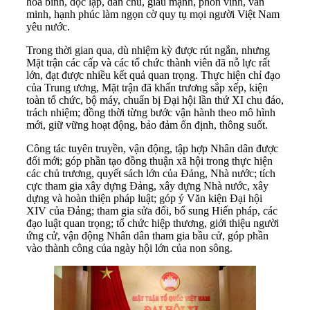
hòa bình, độc lập, dân chủ, giàu mạnh, phồn vinh, văn
minh, hạnh phúc làm ngọn cờ quy tụ mọi người Việt Nam
yêu nước.
Trong thời gian qua, dù nhiệm kỳ được rút ngắn, nhưng
Mặt trận các cấp và các tổ chức thành viên đã nỗ lực rất
lớn, đạt được nhiều kết quả quan trọng. Thực hiện chỉ đạo
của Trung ương, Mặt trận đã khẩn trương sắp xếp, kiện
toàn tổ chức, bộ máy, chuẩn bị Đại hội lần thứ XI chu đáo,
trách nhiệm; đồng thời từng bước vận hành theo mô hình
mới, giữ vững hoạt động, bảo đảm ổn định, thông suốt.
Công tác tuyên truyền, vận động, tập hợp Nhân dân được
đổi mới; góp phần tạo đồng thuận xã hội trong thực hiện
các chủ trương, quyết sách lớn của Đảng, Nhà nước; tích
cực tham gia xây dựng Đảng, xây dựng Nhà nước, xây
dựng và hoàn thiện pháp luật; góp ý Văn kiện Đại hội
XIV của Đảng; tham gia sửa đổi, bổ sung Hiến pháp, các
đạo luật quan trọng; tổ chức hiệp thương, giới thiệu người
ứng cử, vận động Nhân dân tham gia bầu cử, góp phần
vào thành công của ngày hội lớn của non sông.