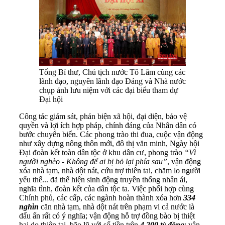
Tổng Bí thư, Chủ tịch nước Tô Lâm cùng các
lãnh đạo, nguyên lãnh đạo Đảng và Nhà nước
chụp ảnh lưu niệm với các đại biểu tham dự
Đại hội
Công tác giám sát, phản biện xã hội, đại diện, bảo vệ
quyền và lợi ích hợp pháp, chính đáng của Nhân dân có
bước chuyển biến. Các phong trào thi đua, cuộc vận động
như xây dựng nông thôn mới, đô thị văn minh, Ngày hội
Đại đoàn kết toàn dân tộc ở khu dân cư, phong trào
“Vì
người nghèo - Không để ai bị bỏ lại phía sau”
, vận động
xóa nhà tạm, nhà dột nát, cứu trợ thiên tai, chăm lo người
yếu thế... đã thể hiện sinh động truyền thống nhân ái,
nghĩa tình, đoàn kết của dân tộc ta. Việc phối hợp cùng
Chính phủ, các cấp, các ngành hoàn thành xóa hơn
334
nghìn
căn nhà tạm, nhà dột nát trên phạm vi cả nước là
dấu ấn rất có ý nghĩa; vận động hỗ trợ đồng bào bị thiệt
hại do thiên tai, bão lũ với số tiền trên
4.200 tỷ đồng
; vận