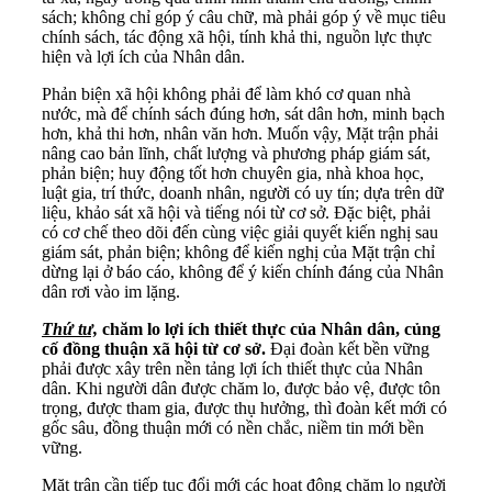
sách; không chỉ góp ý câu chữ, mà phải góp ý về mục tiêu
chính sách, tác động xã hội, tính khả thi, nguồn lực thực
hiện và lợi ích của Nhân dân.
Phản biện xã hội không phải để làm khó cơ quan nhà
nước, mà để chính sách đúng hơn, sát dân hơn, minh bạch
hơn, khả thi hơn, nhân văn hơn. Muốn vậy, Mặt trận phải
nâng cao bản lĩnh, chất lượng và phương pháp giám sát,
phản biện; huy động tốt hơn chuyên gia, nhà khoa học,
luật gia, trí thức, doanh nhân, người có uy tín; dựa trên dữ
liệu, khảo sát xã hội và tiếng nói từ cơ sở. Đặc biệt, phải
có cơ chế theo dõi đến cùng việc giải quyết kiến nghị sau
giám sát, phản biện; không để kiến nghị của Mặt trận chỉ
dừng lại ở báo cáo, không để ý kiến chính đáng của Nhân
dân rơi vào im lặng.
Thứ tư,
chăm lo lợi ích thiết thực của Nhân dân, củng
cố đồng thuận xã hội từ cơ sở.
Đại đoàn kết bền vững
phải được xây trên nền tảng lợi ích thiết thực của Nhân
dân. Khi người dân được chăm lo, được bảo vệ, được tôn
trọng, được tham gia, được thụ hưởng, thì đoàn kết mới có
gốc sâu, đồng thuận mới có nền chắc, niềm tin mới bền
vững.
Mặt trận cần tiếp tục đổi mới các hoạt động chăm lo người