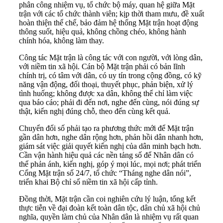
phân công nhiệm vụ, tổ chức bộ máy, quan hệ giữa Mặt
trận với các tổ chức thành viên; kịp thời tham mưu, đề xuất
hoàn thiện thể chế, bảo đảm hệ thống Mặt trận hoạt động
thông suốt, hiệu quả, không chồng chéo, không hành
chính hóa, không làm thay.
Công tác Mặt trận là công tác với con người, với lòng dân,
với niềm tin xã hội. Cán bộ Mặt trận phải có bản lĩnh
chính trị, có tâm với dân, có uy tín trong cộng đồng, có kỹ
năng vận động, đối thoại, thuyết phục, phản biện, xử lý
tình huống; không được xa dân, không thể chỉ làm việc
qua báo cáo; phải đi đến nơi, nghe đến cùng, nói đúng sự
thật, kiến nghị đúng chỗ, theo đến cùng kết quả.
Chuyển đổi số phải tạo ra phương thức mới để Mặt trận
gần dân hơn, nghe dân rộng hơn, phản hồi dân nhanh hơn,
giám sát việc giải quyết kiến nghị của dân minh bạch hơn.
Cần vận hành hiệu quả các nền tảng số để Nhân dân có
thể phản ánh, kiến nghị, góp ý mọi lúc, mọi nơi; phát triển
Cổng Mặt trận số 24/7, tổ chức “Tháng nghe dân nói”,
triển khai Bộ chỉ số niềm tin xã hội cấp tỉnh.
Đồng thời, Mặt trận cần coi nghiên cứu lý luận, tổng kết
thực tiễn về đại đoàn kết toàn dân tộc, dân chủ xã hội chủ
nghĩa, quyền làm chủ của Nhân dân là nhiệm vụ rất quan