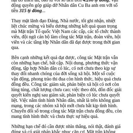
động quyên góp giúp đỡ Nhân dân Cu Ba anh em với số
tiền
315 tỷ đồng
...
Thay mặt lãnh đạo Đảng, Nhà nước, tôi ghi nhận, nhiệt
liệt chúc mừng và biểu dương những kết quả quan trọng
mà Mặt trận Tổ quốc Việt Nam các cấp, các tổ chức thành
viên, đội ngũ cán bộ làm công tác Mặt trận, đoàn viên, hội
viên và các tầng lớp Nhân dân đã đạt được trong thời gian
qua.
Bên cạnh những kết quả đạt được, công tác Mặt trận vẫn
còn những hạn chế, bất cập. Nội dung, phương thức vận
động, tập hợp Nhân dân có lúc, có nơi chưa theo kịp sự
thay đổi nhanh chóng của đời sống xã hội. Một số cuộc
vận động, phong trào thi đua còn hình thức, hiệu quả chưa
đồng đều. Công tác giám sát, phản biện xã hội có nơi còn
lúng túng, chất lượng chưa cao; việc theo dõi, đôn đốc giải
quyết kiến nghị sau giám sát, phản biện có lúc chưa quyết
liệt. Việc nắm tình hình Nhân dân, nhất là trên không gian
mạng, trong các nhóm xã hội mới chưa bắt kịp tình hình.
Chuyển đổi số trong công tác Mặt trận chưa đồng đều, còn
mang tính hình thức và chưa thực sự hiệu quả.
Những hạn chế đó cần được nhìn thẳng, nói thật, đánh giá
đúng và có giải pháp khắc phục căn cơ. Mặt trận không