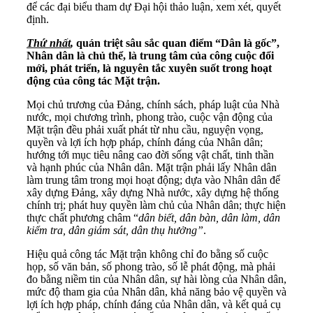
để các đại biểu tham dự Đại hội thảo luận, xem xét, quyết
định.
Thứ nhất
,
quán triệt sâu sắc quan điểm
“Dân là gốc”
,
Nhân dân là chủ thể, là trung tâm của công cuộc đổi
mới, phát triển,
là
nguyên tắc xuyên suốt
trong hoạt
động
của công tác Mặt trận.
Mọi chủ trương của Đảng, chính sách, pháp luật của Nhà
nước, mọi chương trình, phong trào, cuộc vận động của
Mặt trận đều phải xuất phát từ nhu cầu, nguyện vọng,
quyền và lợi ích hợp pháp, chính đáng của Nhân dân;
hướng tới mục tiêu nâng cao đời sống vật chất, tinh thần
và hạnh phúc của Nhân dân. Mặt trận phải lấy Nhân dân
làm trung tâm trong mọi hoạt động; dựa vào Nhân dân để
xây dựng Đảng, xây dựng Nhà nước, xây dựng hệ thống
chính trị; phát huy quyền làm chủ của Nhân dân; thực hiện
thực chất phương châm “
dân biết, dân bàn, dân làm, dân
kiểm tra, dân giám sát, dân thụ hưởng”
.
Hiệu quả công tác Mặt trận không chỉ đo bằng số cuộc
họp, số văn bản, số phong trào, số lễ phát động, mà phải
đo bằng niềm tin của Nhân dân, sự hài lòng của Nhân dân,
mức độ tham gia của Nhân dân, khả năng bảo vệ quyền và
lợi ích hợp pháp, chính đáng của Nhân dân, và kết quả cụ