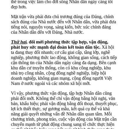
thể trong việc làm cho đời sống Nhân dân ngày càng tốt
đẹp hơn.
Mặt trận vừa phải đưa chủ trương đúng của Đảng, chính
sách đúng của Nhà nước đến với Nhân dân, vừa phải đưa
tiếng nói, nguyện vọng, sáng kiến, bức xúc chính đáng
của Nhân dân đến với Đảng, Nhà nước.
Thứ hai,
đổi mới phương thức tập hợp, vận động,
phát huy sức mạnh đại đoàn kết toàn dân tộc.
Xã hội
ta đang thay đổi nhanh; cơ cấu giai cấp, tầng lớp, nghề
nghiệp, phương thức lao động, không gian sống, cách tiếp
cận thông tin của Nhân dân ngày càng đa dạng. Bên cạnh
khu dân cư truyền thống, còn có khu công nghiệp, khu
nhà trọ công nhân, cộng đồng nghề nghiệp, hiệp hội
doanh nghiệp, không gian mạng, cộng đồng người Việt
Nam ở nước ngoài và các nhóm xã hội mới.
Vì vậy, phương thức vận động, tập hợp Nhân dân cũng
phải đổi mới. Không thể chỉ vận động bằng hội nghị, văn
bản, khẩu hiệu; phải vận động bằng đối thoại, thuyết phục,
lợi ích thiết thực, sự gương mẫu, kết quả cụ thể và khả
năng giải quyết những vấn đề Nhân dân quan tâm. Mỗi
chương trình, phong trào, cuộc vận động của Mặt trận cần
chuyển mạnh từ phát động chung sang tổ chức thực hiện