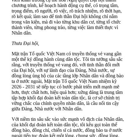
chương trình, kế hoạch hành động cụ thể, có trọng tâm,
trọng điểm, rõ người, rõ việc, rõ trách nhiệm, rõ thời hạn,
rõ kết quả; làm sao để tinh thần Đại hội không chỉ nằm
trong văn kiện, mà đi vào từng khu dân cư, từng tổ chức
thành viên, từng phong trào, từng việc làm thiết thực vì
Nhân dân.
Thưa Đại hội,
Mặt trận Tổ quốc Việt Nam có truyền thống vẻ vang gần
một thế kỷ đồng hành cùng dân tộc. Tôi tin tưởng sâu sắc
rằng, với truyền thống vẻ vang đó, với tinh thần đổi mới
của Đại hội, với sự lãnh đạo của Đảng, Nhà nước, sự
đồng lòng ủng hộ của các tầng lớp Nhân dân và đồng bào
ta ở nước ngoài, Mặt trận Tổ quốc Việt Nam nhiệm kỳ
2026 - 2031 sẽ tiếp tục có bước phát triển mới mạnh mẽ
hơn, thực chất hơn, hiệu quả hơn; xứng đáng là trung tâm
tập hợp khối đại đoàn kết toàn dân tộc, là cơ sở chính trị
vững chắc của chính quyền nhân dân, là cầu nối tin cậy
giữa Đảng, Nhà nước với Nhân dân.
Với niềm tin sâu sắc vào sức mạnh vô địch của Nhân dân,
của khối đại đoàn kết toàn dân tộc, tôi kêu gọi toàn thể
đồng bào, đồng chí, chiến sĩ cả nước, đồng bào ta ở nước
ngoài tiếp tục đoàn kết một lòng, chung sức, đồng lòng,