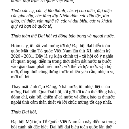
nước, Mặt trận Tổ quốc Việt Nam,
Thưa các cụ,
các vị lão thành, các vị cao niên, đại diện
các giai cấp, các tầng lớp Nhân dân, các dân tộc, tôn
giáo, trí thức, văn nghệ sỹ,
các vị đại biểu, các vị khách
quý
và
bạn bè quốc tế,
Thưa toàn thể Đại hội
và đồng bào trong và ngoài nước.
Hôm nay, tôi rất vui mừng tới dự Đại hội đại biểu toàn
quốc Mặt trận Tổ quốc Việt Nam lần thứ XI, nhiệm kỳ
2026 - 2031. Đây là sự kiện chính trị - xã hội có ý nghĩa
rất quan trọng, diễn ra trong thời điểm đất nước ta bước
vào giai đoạn phát triển mới, với thế và lực mới, vận hội
mới, đồng thời cũng đứng trước nhiều yêu cầu, nhiệm vụ
mới rất lớn.
Thay mặt lãnh đạo Đảng, Nhà nước, tôi nhiệt liệt chào
mừng Đại hội. Qua Đại hội, tôi gửi tới toàn thể đồng bào,
đồng chí, cán bộ, chiến sĩ cả nước và đồng bào ta ở nước
ngoài tình cảm thân thiết và lời chúc mừng tốt đẹp nhất.
Thưa Đại hội,
Đại hội Mặt trận Tổ Quốc Việt Nam lần này diễn ra trong
bối cảnh rất đặc biệt. Đại hội đại biểu toàn quốc lần thứ