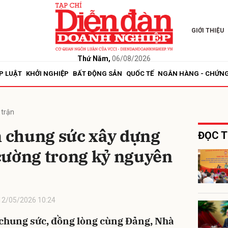
GIỚI THIỆU
bình luận
Thứ Năm,
06/08/2026
P LUẬT
KHỞI NGHIỆP
BẤT ĐỘNG SẢN
QUỐC TẾ
NGÂN HÀNG - CHỨN
 trận
 chung sức xây dựng
ĐỌC T
cường trong kỷ nguyên
Hủy
G
12/05/2026 10:24
chung sức, đồng lòng cùng Đảng, Nhà