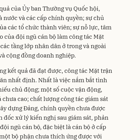
 quả của Ủy ban Thường vụ Quốc hội,
 nước và các cấp chính quyền; sự chủ
của các tổ chức thành viên; sự nỗ lực, tâm
ạo của đội ngũ cán bộ làm công tác Mặt
 các tầng lớp nhân dân ở trong và ngoài
 và cộng đồng doanh nghiệp.
g kết quả đã đạt được, công tác Mặt trận
ăn nhất định. Nhất là việc nắm bắt tình
hiếu chủ động; một số cuộc vận động,
 chưa cao; chất lượng công tác giám sát
 xây dựng Đảng, chính quyền chưa được
n đốc xử lý kiến nghị sau giám sát, phản
 đội ngũ cán bộ, đặc biệt là cán bộ ở cấp
ó một bộ phận chưa thích ứng được với