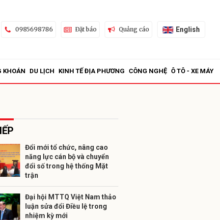
English
0985698786
Đặt báo
Quảng cáo
G KHOÁN
DU LỊCH
KINH TẾ ĐỊA PHƯƠNG
CÔNG NGHỆ
Ô TÔ - XE MÁY
IẾP
Đổi mới tổ chức, nâng cao
năng lực cán bộ và chuyển
ửi
đổi số trong hệ thống Mặt
trận
Đại hội MTTQ Việt Nam thảo
luận sửa đổi Điều lệ trong
nhiệm kỳ mới