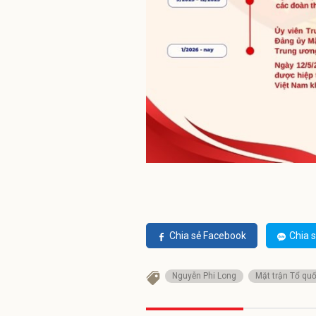
Chia sẻ Facebook
Chia s
Nguyễn Phi Long
Mặt trận Tổ qu