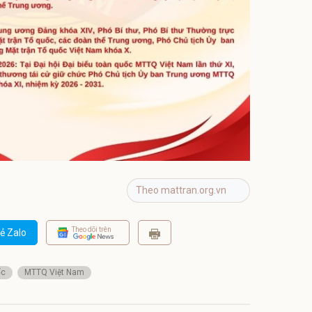
Theo mattran.org.vn
Theo dõi trên
ẻ Zalo
ốc
MTTQ Việt Nam