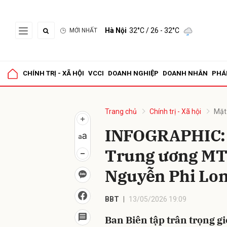
Hà Nội
32°C
/ 26 - 32°C
MỚI NHẤT
Gửi 
CHÍNH TRỊ - XÃ HỘI
VCCI
DOANH NGHIỆP
DOANH NHÂN
PHÁ
Trang chủ
Chính trị - Xã hội
Mặt
INFOGRAPHIC: 
Trung ương MT
Nguyễn Phi Lo
BBT
13/05/2026 19:09
Ban Biên tập trân trọng gi