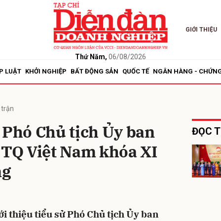
GIỚI THIỆU
bình luận
Thứ Năm,
06/08/2026
P LUẬT
KHỞI NGHIỆP
BẤT ĐỘNG SẢN
QUỐC TẾ
NGÂN HÀNG - CHỨN
 trận
Phó Chủ tịch Ủy ban
ĐỌC T
TQ Việt Nam khóa XI
Hủy
G
ng
ới thiệu tiểu sử Phó Chủ tịch Ủy ban