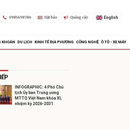
English
0985698786
Đặt báo
Quảng cáo
G KHOÁN
DU LỊCH
KINH TẾ ĐỊA PHƯƠNG
CÔNG NGHỆ
Ô TÔ - XE MÁY
IẾP
INFOGRAPHIC: 4 Phó Chủ
tịch Ủy ban Trung ương
ửi
MTTQ Việt Nam khóa XI,
nhiệm kỳ 2026-2031