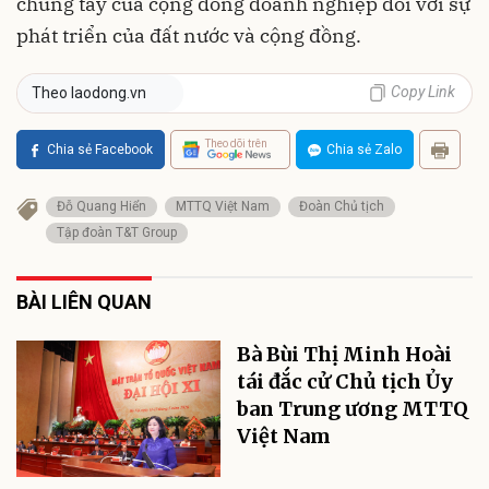
chung tay của cộng đồng doanh nghiệp đối với sự
phát triển của đất nước và cộng đồng.
Copy Link
Theo laodong.vn
Theo dõi trên
Chia sẻ Facebook
Chia sẻ Zalo
Đỗ Quang Hiển
MTTQ Việt Nam
Đoàn Chủ tịch
Tập đoàn T&T Group
BÀI LIÊN QUAN
Bà Bùi Thị Minh Hoài
tái đắc cử Chủ tịch Ủy
ban Trung ương MTTQ
Việt Nam