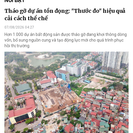
NỔI BẬT
Tháo gỡ dự án tồn đọng: "Thước đo" hiệu quả
cải cách thể chế
07/08/2026 04:27
Hơn 1.000 dự án bất động sản được tháo gỡ đang khơi thông dòng
vốn, bổ sung nguồn cung và tạo động lực mới cho quá trình phục
hồi thị trường.