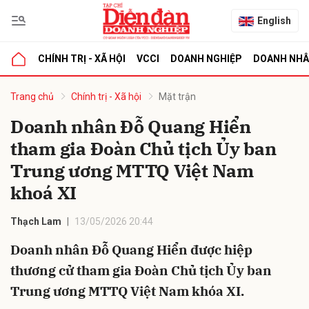
English
CHÍNH TRỊ - XÃ HỘI
VCCI
DOANH NGHIỆP
DOANH NH
bình luận
Trang chủ
Chính trị - Xã hội
Mặt trận
Doanh nhân Đỗ Quang Hiển
tham gia Đoàn Chủ tịch Ủy ban
Trung ương MTTQ Việt Nam
khoá XI
Thạch Lam
13/05/2026 20:44
Hủy
G
Doanh nhân Đỗ Quang Hiển được hiệp
thương cử tham gia Đoàn Chủ tịch Ủy ban
Trung ương MTTQ Việt Nam khóa XI.