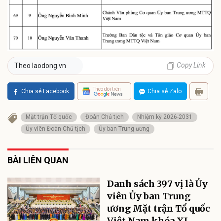
Copy Link
Theo laodong.vn
Theo dõi trên
Chia sẻ Facebook
Chia sẻ Zalo
Mặt trận Tổ quốc
Đoàn Chủ tịch
Nhiệm kỳ 2026-2031
Ủy viên Đoàn Chủ tịch
Ủy ban Trung ương
BÀI LIÊN QUAN
Danh sách 397 vị là Ủy
viên Ủy ban Trung
ương Mặt trận Tổ quốc
Việt Nam khóa XI,