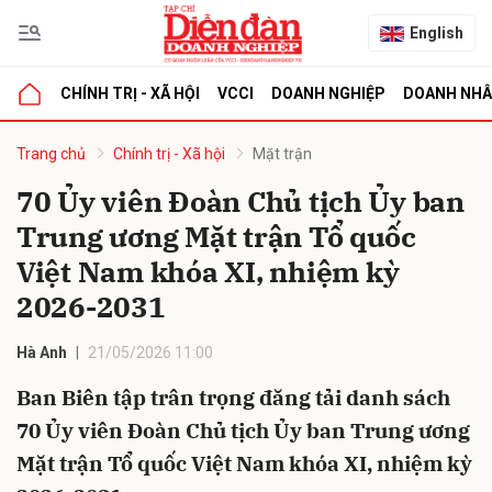
English
CHÍNH TRỊ - XÃ HỘI
VCCI
DOANH NGHIỆP
DOANH NH
bình luận
Trang chủ
Chính trị - Xã hội
Mặt trận
70 Ủy viên Đoàn Chủ tịch Ủy ban
Trung ương Mặt trận Tổ quốc
Việt Nam khóa XI, nhiệm kỳ
2026-2031
Hà Anh
21/05/2026 11:00
Hủy
G
Ban Biên tập trân trọng đăng tải danh sách
70 Ủy viên Đoàn Chủ tịch Ủy ban Trung ương
Mặt trận Tổ quốc Việt Nam khóa XI, nhiệm kỳ