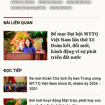
Chính trị - Xã hội
Nhân sự cấp cao
Đoàn kết dân tộc
Ủy ban Trung ương MTTQ
Đại hội khóa XI
BÀI LIÊN QUAN
Bế mạc Đại hội MTTQ
Việt Nam lần thứ XI:
Đoàn kết, đổi mới,
hành động vì sự phát
triển đất nước
ĐỌC TIẾP
Ra mắt Đoàn Chủ tịch Ủy ban Trung ương
MTTQ Việt Nam khoá XI, nhiệm kỳ 2026 -
2031
Đổi mới hoạt động Mặt trận, phát huy sức