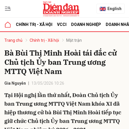
English
CHÍNH TRỊ - XÃ HỘI
VCCI
DOANH NGHIỆP
DOANH NH
bình luận
Trang chủ
Chính trị - Xã hội
Mặt trận
Bà Bùi Thị Minh Hoài tái đắc cử
Chủ tịch Ủy ban Trung ương
MTTQ Việt Nam
Gia Nguyễn
13/05/2026 10:26
Tại Hội nghị lần thứ nhất, Đoàn Chủ tịch Ủy
Hủy
G
ban Trung ương MTTQ Việt Nam khóa XI đã
hiệp thương cử bà Bùi Thị Minh Hoài tiếp tục
giữ chức Chủ tịch Ủy ban Trung ương MTTQ