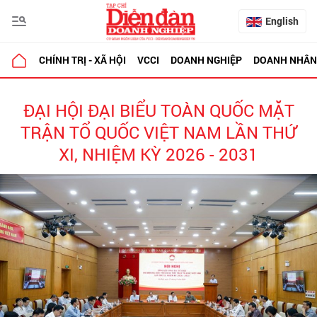
English
CHÍNH TRỊ - XÃ HỘI
VCCI
DOANH NGHIỆP
DOANH NHÂN
ĐẠI HỘI ĐẠI BIỂU TOÀN QUỐC MẶT
TRẬN TỔ QUỐC VIỆT NAM LẦN THỨ
XI, NHIỆM KỲ 2026 - 2031