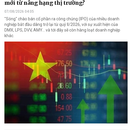
mới từ nâng hạng thị trường?
07/08/2026 04:05
"Sóng" chào bán cổ phần ra công chúng (IPO) của nhiều doanh
nghiệp bắt đầu dâng trở lại từ quý II/2026, với sự xuất hiện của
DMX, LPS, DVV, AMY... và tới đây sẽ còn hàng loạt doanh nghiệp
khác.