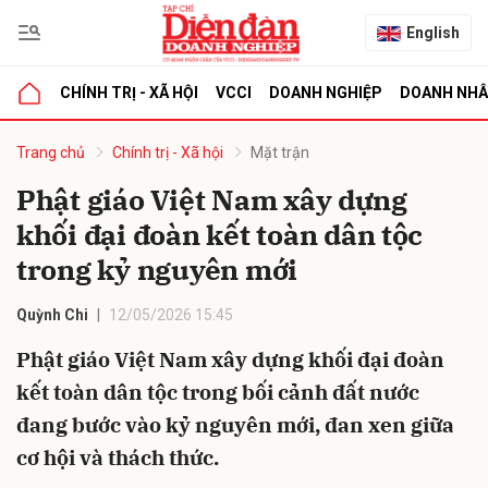
English
CHÍNH TRỊ - XÃ HỘI
VCCI
DOANH NGHIỆP
DOANH NH
bình luận
Trang chủ
Chính trị - Xã hội
Mặt trận
Phật giáo Việt Nam xây dựng
khối đại đoàn kết toàn dân tộc
trong kỷ nguyên mới
Quỳnh Chi
12/05/2026 15:45
Phật giáo Việt Nam xây dựng khối đại đoàn
Hủy
G
kết toàn dân tộc trong bối cảnh đất nước
đang bước vào kỷ nguyên mới, đan xen giữa
cơ hội và thách thức.