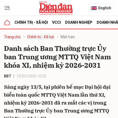
English
CHÍNH TRỊ - XÃ HỘI
VCCI
DOANH NGHIỆP
DOANH NH
bình luận
Trang chủ
Chính trị - Xã hội
Mặt trận
Danh sách Ban Thường trực Ủy
ban Trung ương MTTQ Việt Nam
khóa XI, nhiệm kỳ 2026-2031
BBT
13/05/2026 10:20
Sáng ngày 13/5, tại phiên bế mạc Đại hội đại
Hủy
G
biểu toàn quốc MTTQ Việt Nam lần thứ XI,
nhiệm kỳ 2026-2031 đã ra mắt các vị trong
Ban Thường trực Ủy ban Trung ương MTTQ