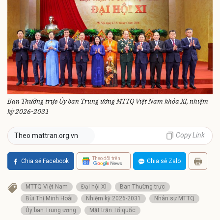
Ban Thường trực Ủy ban Trung ương MTTQ Việt Nam khóa XI, nhiệm
kỳ 2026-2031
Copy Link
Theo mattran.org.vn
Theo dõi trên
Chia sẻ Facebook
Chia sẻ Zalo
MTTQ Việt Nam
Đại hội XI
Ban Thường trực
Bùi Thị Minh Hoài
Nhiệm kỳ 2026-2031
Nhân sự MTTQ
Ủy ban Trung ương
Mặt trận Tổ quốc