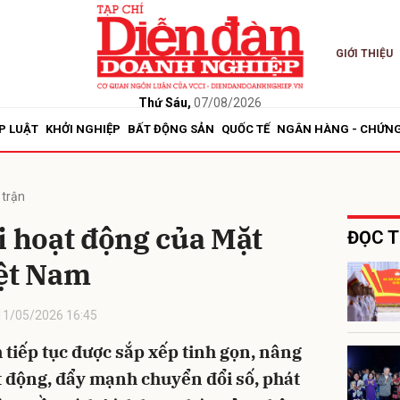
GIỚI THIỆU
bình luận
Thứ Sáu,
07/08/2026
P LUẬT
KHỞI NGHIỆP
BẤT ĐỘNG SẢN
QUỐC TẾ
NGÂN HÀNG - CHỨN
 trận
i hoạt động của Mặt
ĐỌC T
iệt Nam
Hủy
G
11/05/2026 16:45
 tiếp tục được sắp xếp tinh gọn, nâng
ạt động, đẩy mạnh chuyển đổi số, phát