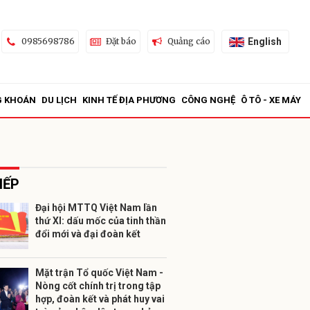
English
0985698786
Đặt báo
Quảng cáo
G KHOÁN
DU LỊCH
KINH TẾ ĐỊA PHƯƠNG
CÔNG NGHỆ
Ô TÔ - XE MÁY
IẾP
Đại hội MTTQ Việt Nam lần
thứ XI: dấu mốc của tinh thần
ửi
đổi mới và đại đoàn kết
Mặt trận Tổ quốc Việt Nam -
Nòng cốt chính trị trong tập
hợp, đoàn kết và phát huy vai