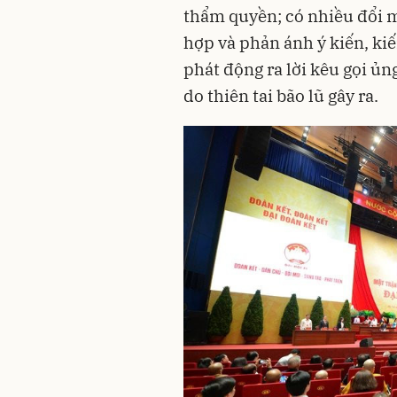
thẩm quyền; có nhiều đổi m
hợp và phản ánh ý kiến, kiế
phát động ra lời kêu gọi ủn
do thiên tai bão lũ gây ra.