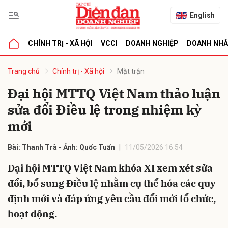
English
CHÍNH TRỊ - XÃ HỘI
VCCI
DOANH NGHIỆP
DOANH NH
bình luận
Trang chủ
Chính trị - Xã hội
Mặt trận
Đại hội MTTQ Việt Nam thảo luận
sửa đổi Điều lệ trong nhiệm kỳ
mới
Bài: Thanh Trà - Ảnh: Quốc Tuấn
11/05/2026 16:54
Đại hội MTTQ Việt Nam khóa XI xem xét sửa
Hủy
G
đổi, bổ sung Điều lệ nhằm cụ thể hóa các quy
định mới và đáp ứng yêu cầu đổi mới tổ chức,
hoạt động.