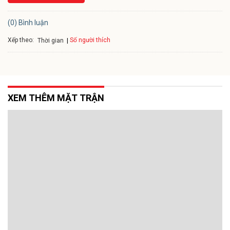
(0) Bình luận
Xếp theo:
Số người thích
Thời gian
XEM THÊM MẶT TRẬN
Công tác tuyên giáo – từ thống nhất nhận
thức đến quy tụ lòng dân
Trải qua 96 năm xây dựng và trưởng thành, dù tên gọi, tổ chức bộ
máy và phương thức hoạt động có sự điều chỉnh qua từng thời kỳ,
công tác tuyên giáo luôn là một bộ phận đặc biệt quan trọng trong
toàn bộ hoạt động lãnh đạo của Đảng.