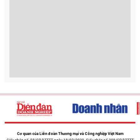
Chủ tịch Bùi Thị Minh Hoài: MTTQ Việt Nam
các cấp tiếp tục kiện toàn, vận hành tổ chức
bộ máy tinh gọn, hiệu lực, hiệu quả
Ngày 9/7, sau một thời gian làm việc khẩn trương, nghiêm túc, dân
chủ, trí tuệ và trách nhiệm cao, Hội nghị Đoàn Chủ tịch Ủy ban
Trung ương MTTQ Việt Nam lần thứ nhất, khoá XI đã hoàn thành
toàn bộ nội dung, chương trình đề ra.