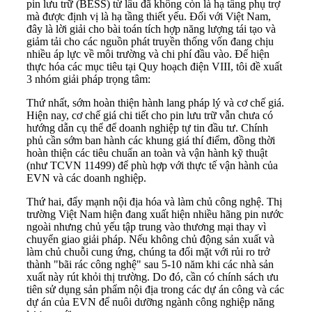
pin lưu trữ (BESS) từ lâu đã không còn là hạ tầng phụ trợ
mà được định vị là hạ tầng thiết yếu. Đối với Việt Nam,
đây là lời giải cho bài toán tích hợp năng lượng tái tạo và
giảm tải cho các nguồn phát truyền thống vốn đang chịu
nhiều áp lực về môi trường và chi phí đầu vào. Để hiện
thực hóa các mục tiêu tại Quy hoạch điện VIII, tôi đề xuất
3 nhóm giải pháp trọng tâm:
Thứ nhất, sớm hoàn thiện hành lang pháp lý và cơ chế giá.
Hiện nay, cơ chế giá chi tiết cho pin lưu trữ vẫn chưa có
hướng dẫn cụ thể để doanh nghiệp tự tin đầu tư. Chính
phủ cần sớm ban hành các khung giá thí điểm, đồng thời
hoàn thiện các tiêu chuẩn an toàn và vận hành kỹ thuật
(như TCVN 11499) để phù hợp với thực tế vận hành của
EVN và các doanh nghiệp.
Thứ hai, đẩy mạnh nội địa hóa và làm chủ công nghệ. Thị
trường Việt Nam hiện đang xuất hiện nhiều hãng pin nước
ngoài nhưng chủ yếu tập trung vào thương mại thay vì
chuyển giao giải pháp. Nếu không chủ động sản xuất và
làm chủ chuỗi cung ứng, chúng ta đối mặt với rủi ro trở
thành "bãi rác công nghệ" sau 5-10 năm khi các nhà sản
xuất này rút khỏi thị trường. Do đó, cần có chính sách ưu
tiên sử dụng sản phẩm nội địa trong các dự án công và các
dự án của EVN để nuôi dưỡng ngành công nghiệp năng